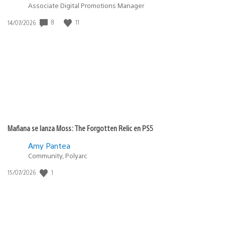
Associate Digital Promotions Manager
8
11
Fecha
14/07/2026
de
publicación:
Mañana se lanza Moss: The Forgotten Relic en PS5
Amy Pantea
Community, Polyarc
1
Fecha
15/07/2026
de
publicación: