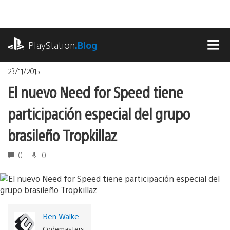
Pasa
al
contenido
playstation.com
PlayStation
.Blog
MEN
23/11/2015
El nuevo Need for Speed ​​tiene
participación especial del grupo
brasileño Tropkillaz
0
0
Ben Walke
Codemasters