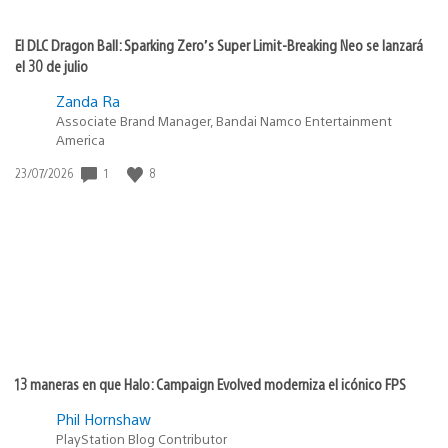
El DLC Dragon Ball: Sparking Zero’s Super Limit-Breaking Neo se lanzará
el 30 de julio
Zanda Ra
Associate Brand Manager, Bandai Namco Entertainment
America
1
8
Fecha
23/07/2026
de
publicación:
13 maneras en que Halo: Campaign Evolved moderniza el icónico FPS
Phil Hornshaw
PlayStation Blog Contributor