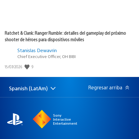
Ratchet & Clank: Ranger Rumble: detalles del gameplay del próximo
shooter de héroes para dispositivos móviles
Stanislas Dewavrin
Chief Executive Officer, OH BIBI
9
Fecha
15/07/2026
de
publicación:
Regresar arriba
Spanish (LatAm)
Elige
Región
una
actual:
región
Sony
Interactive
Entertainment