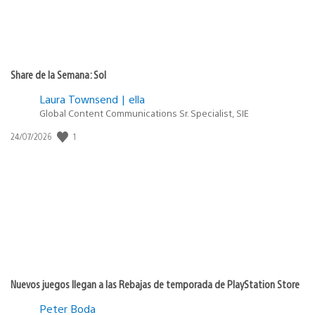
Share de la Semana: Sol
Laura Townsend | ella
Global Content Communications Sr. Specialist, SIE
1
Fecha
24/07/2026
de
publicación:
Nuevos juegos llegan a las Rebajas de temporada de PlayStation Store
Peter Boda