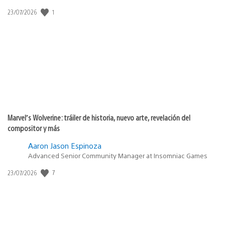
1
Fecha
23/07/2026
de
publicación:
Marvel’s Wolverine: tráiler de historia, nuevo arte, revelación del
compositor y más
Aaron Jason Espinoza
Advanced Senior Community Manager at Insomniac Games
7
Fecha
23/07/2026
de
publicación: