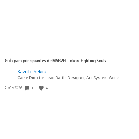
Guía para principiantes de MARVEL Tōkon: Fighting Souls
Kazuto Sekine
Game Director, Lead Battle Designer, Arc System Works
1
4
Fecha
21/07/2026
de
publicación: