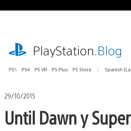
Pasa
al
contenido
playstation.com
PlayStation
.Blog
PS5
PS4
PS VR
PS Plus
PS Store
Spanish (L
Elige
Región
una
actual:
región
29/10/2015
Until Dawn y Supe