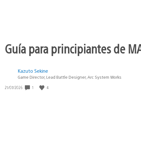
Guía para principiantes de M
Kazuto Sekine
Game Director, Lead Battle Designer, Arc System Works
1
4
Fecha
21/07/2026
de
publicación: