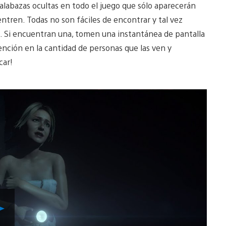
alabazas ocultas en todo el juego que sólo aparecerán
ntren. Todas no son fáciles de encontrar y tal vez
s. Si encuentran una, tomen una instantánea de pantalla
ción en la cantidad de personas que las ven y
car!
Reproducir
Video