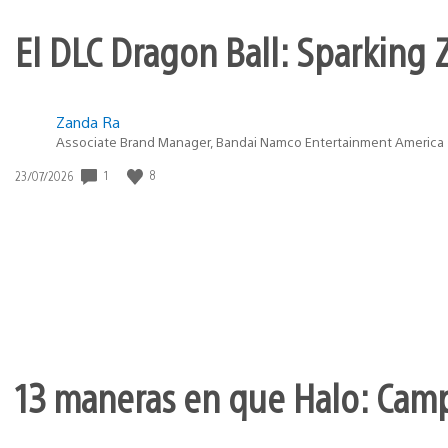
El DLC Dragon Ball: Sparking Z
Zanda Ra
Associate Brand Manager, Bandai Namco Entertainment America
1
8
Fecha
23/07/2026
de
publicación:
13 maneras en que Halo: Camp