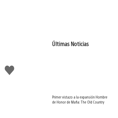
Últimas Noticias
Me
gusta
Primer vistazo a la expansión Hombre
de Honor de Mafia: The Old Country