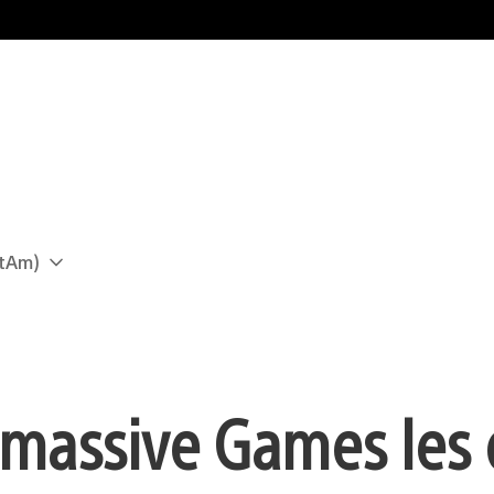
atAm)
rmassive Games les