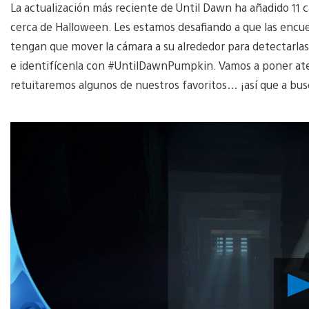
La actualización más reciente de Until Dawn ha añadido 11 c
cerca de Halloween. Les estamos desafiando a que las encue
tengan que mover la cámara a su alrededor para detectarla
e identifícenla con #UntilDawnPumpkin. Vamos a poner aten
retuitaremos algunos de nuestros favoritos… ¡así que a bus