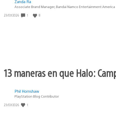
Zanda Ra
Associate Brand Manager, Bandai Namco Entertainment America
1
8
Fecha
23/07/2026
de
publicación:
13 maneras en que Halo: Camp
Phil Hornshaw
PlayStation Blog Contributor
1
Fecha
23/07/2026
de
publicación: