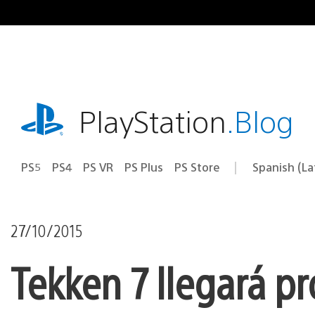
Pasa
al
contenido
playstation.com
PlayStation
.Blog
PS5
PS4
PS VR
PS Plus
PS Store
Spanish (L
Elige
Región
una
actual:
región
27/10/2015
Tekken 7 llegará p