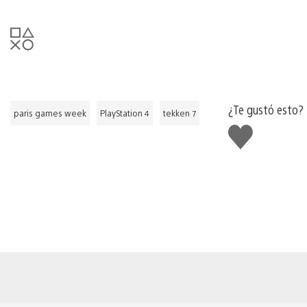
¿Te gustó esto?
paris games week
PlayStation 4
tekken 7
Me
gusta