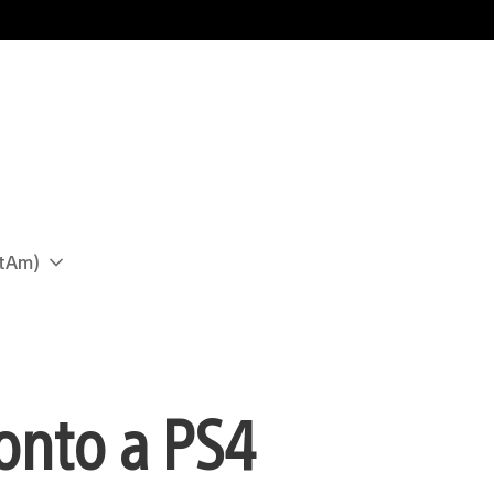
atAm)
ronto a PS4