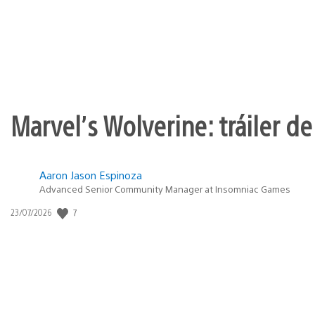
Marvel’s Wolverine: tráiler de
Aaron Jason Espinoza
Advanced Senior Community Manager at Insomniac Games
7
Fecha
23/07/2026
de
publicación: