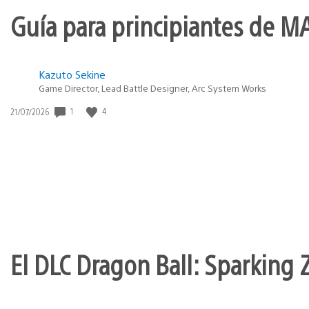
Guía para principiantes de M
Kazuto Sekine
Game Director, Lead Battle Designer, Arc System Works
1
4
Fecha
21/07/2026
de
publicación:
El DLC Dragon Ball: Sparking Z