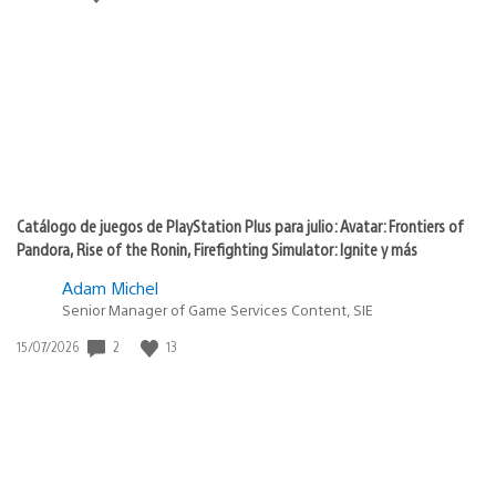
de
publicación:
Catálogo de juegos de PlayStation Plus para julio: Avatar: Frontiers of
Pandora, Rise of the Ronin, Firefighting Simulator: Ignite y más
Adam Michel
Senior Manager of Game Services Content, SIE
2
13
Fecha
15/07/2026
de
publicación: