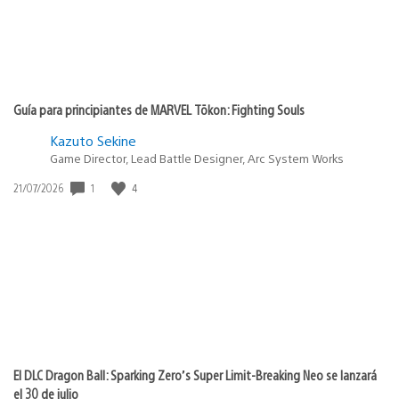
Guía para principiantes de MARVEL Tōkon: Fighting Souls
Kazuto Sekine
Game Director, Lead Battle Designer, Arc System Works
1
4
Fecha
21/07/2026
de
publicación:
El DLC Dragon Ball: Sparking Zero’s Super Limit-Breaking Neo se lanzará
el 30 de julio