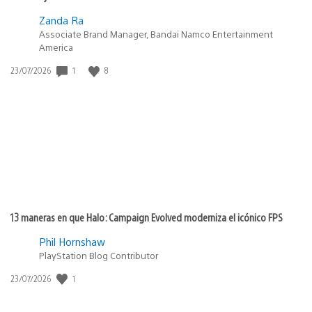
Zanda Ra
Associate Brand Manager, Bandai Namco Entertainment
America
1
8
Fecha
23/07/2026
de
publicación:
13 maneras en que Halo: Campaign Evolved moderniza el icónico FPS
Phil Hornshaw
PlayStation Blog Contributor
1
Fecha
23/07/2026
de
publicación: