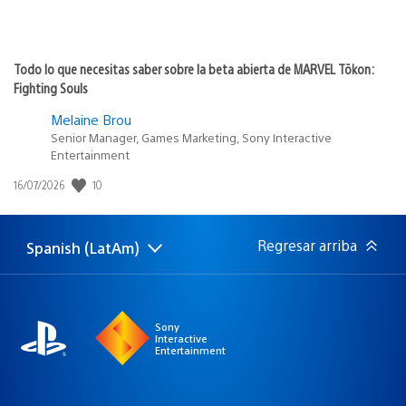
Todo lo que necesitas saber sobre la beta abierta de MARVEL Tōkon:
Fighting Souls
Melaine Brou
Senior Manager, Games Marketing, Sony Interactive
Entertainment
10
Fecha
16/07/2026
de
publicación:
Regresar arriba
Spanish (LatAm)
Elige
Región
una
actual:
región
Sony
Interactive
Entertainment