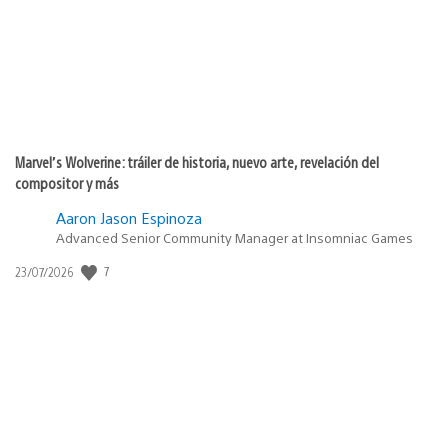
Marvel’s Wolverine: tráiler de historia, nuevo arte, revelación del
compositor y más
Aaron Jason Espinoza
Advanced Senior Community Manager at Insomniac Games
7
Fecha
23/07/2026
de
publicación: