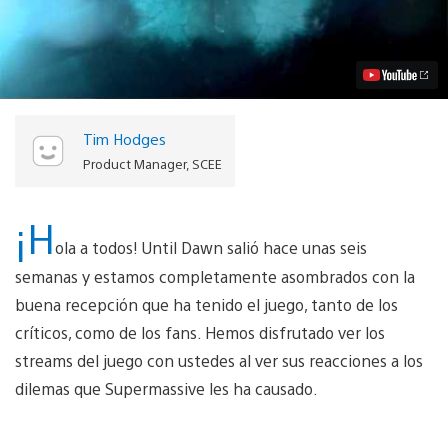
sobrevivir
esta
experiencia
de
audio
interactiva
de
Until
Tim Hodges
Dawn?
Video
Product Manager, SCEE
¡H
ola a todos! Until Dawn salió hace unas seis
semanas y estamos completamente asombrados con la
buena recepción que ha tenido el juego, tanto de los
críticos, como de los fans. Hemos disfrutado ver los
streams del juego con ustedes al ver sus reacciones a los
dilemas que Supermassive les ha causado.