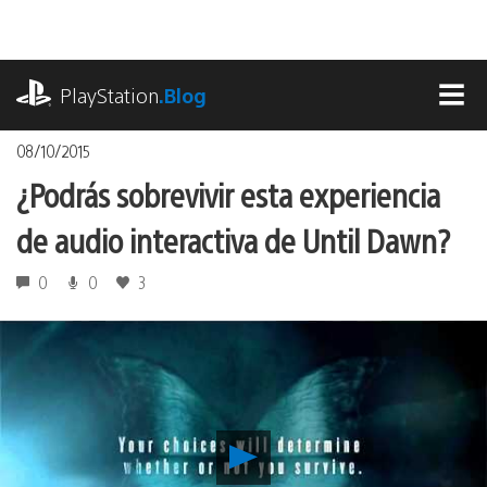
Pasa
al
contenido
playstation.com
PlayStation
.Blog
MEN
08/10/2015
¿Podrás sobrevivir esta experiencia
de audio interactiva de Until Dawn?
0
0
3
Reproducir
¿Podrás