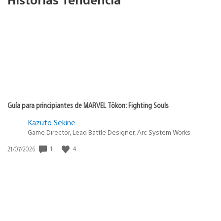
Guía para principiantes de MARVEL Tōkon: Fighting Souls
Kazuto Sekine
Game Director, Lead Battle Designer, Arc System Works
1
4
Fecha
21/07/2026
de
publicación: