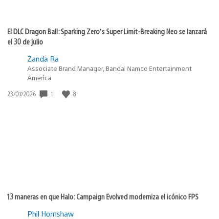
El DLC Dragon Ball: Sparking Zero’s Super Limit-Breaking Neo se lanzará
el 30 de julio
Zanda Ra
Associate Brand Manager, Bandai Namco Entertainment
America
1
8
Fecha
23/07/2026
de
publicación:
13 maneras en que Halo: Campaign Evolved moderniza el icónico FPS
Phil Hornshaw