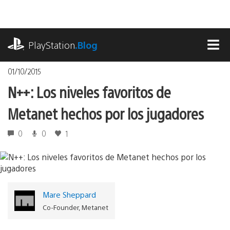
Pasa
al
contenido
playstation.com
PlayStation
.Blog
MEN
01/10/2015
N++: Los niveles favoritos de
Metanet hechos por los jugadores
0
0
1
Mare Sheppard
Co-Founder, Metanet