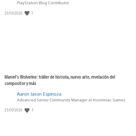
PlayStation Blog Contributor
1
Fecha
23/07/2026
de
publicación:
Marvel’s Wolverine: tráiler de historia, nuevo arte, revelación del
compositor y más
Aaron Jason Espinoza
Advanced Senior Community Manager at Insomniac Games
7
Fecha
23/07/2026
de
publicación: