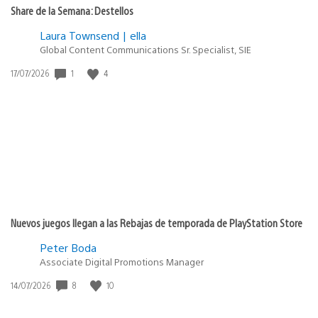
Share de la Semana: Destellos
Laura Townsend | ella
Global Content Communications Sr. Specialist, SIE
1
4
Fecha
17/07/2026
de
publicación:
Nuevos juegos llegan a las Rebajas de temporada de PlayStation Store
Peter Boda
Associate Digital Promotions Manager
8
10
Fecha
14/07/2026
de
publicación: