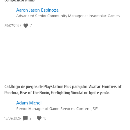
Aaron Jason Espinoza
Advanced Senior Community Manager at Insomniac Games
7
Fecha
23/07/2026
de
publicación:
Catálogo de juegos de PlayStation Plus para julio: Avatar: Frontiers of
Pandora, Rise of the Ronin, Firefighting Simulator: Ignite y más
Adam Michel
Senior Manager of Game Services Content, SIE
2
13
Fecha
15/07/2026
de
publicación: