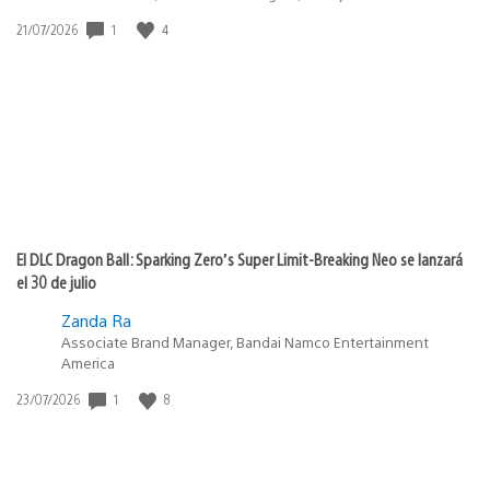
1
4
Fecha
21/07/2026
de
publicación:
El DLC Dragon Ball: Sparking Zero’s Super Limit-Breaking Neo se lanzará
el 30 de julio
Zanda Ra
Associate Brand Manager, Bandai Namco Entertainment
America
1
8
Fecha
23/07/2026
de
publicación: