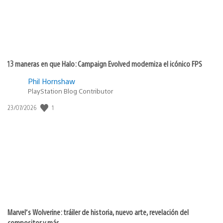
13 maneras en que Halo: Campaign Evolved moderniza el icónico FPS
Phil Hornshaw
PlayStation Blog Contributor
1
Fecha
23/07/2026
de
publicación:
Marvel’s Wolverine: tráiler de historia, nuevo arte, revelación del
compositor y más