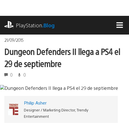
Pasa
al
contenido
playstation.com
PlayStation
.Blog
MEN
21/09/2015
Dungeon Defenders II llega a PS4 el
29 de septiembre
0
0
Philip Asher
Designer / Marketing Director, Trendy
Entertainment