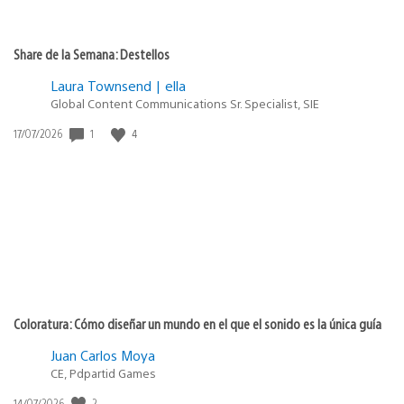
Share de la Semana: Destellos
Laura Townsend | ella
Global Content Communications Sr. Specialist, SIE
1
4
Fecha
17/07/2026
de
publicación:
Coloratura: Cómo diseñar un mundo en el que el sonido es la única guía
Juan Carlos Moya
CE, Pdpartid Games
2
Fecha
14/07/2026