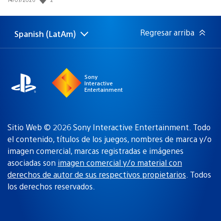
de
publicación:
Regresar arriba
Spanish (LatAm)
Elige
Región
una
actual:
región
Sony
Interactive
Entertainment
Sitio Web © 2026 Sony Interactive Entertainment. Todo
el contenido, títulos de los juegos, nombres de marca y/o
imagen comercial, marcas registradas e imágenes
asociadas son
imagen comercial y/o material con
derechos de autor de sus respectivos propietarios
. Todos
los derechos reservados.