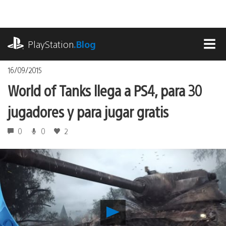
Pasa
al
contenido
playstation.com
PlayStation
.Blog
MEN
16/09/2015
World of Tanks llega a PS4, para 30
jugadores y para jugar gratis
0
0
2
Reproducir
World