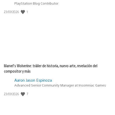
PlayStation Blog Contributor
1
Fecha
23/07/2026
de
publicación:
Marvel’s Wolverine: tráiler de historia, nuevo arte, revelación del
compositor y más
Aaron Jason Espinoza
Advanced Senior Community Manager at Insomniac Games
7
Fecha
23/07/2026
de
publicación: