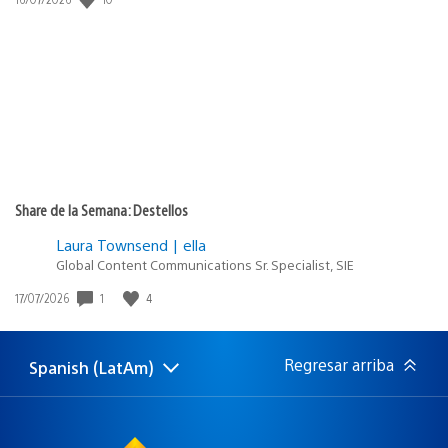
de
publicación:
Share de la Semana: Destellos
Laura Townsend | ella
Global Content Communications Sr. Specialist, SIE
1
4
Fecha
17/07/2026
de
publicación:
Regresar arriba
Spanish (LatAm)
Elige
Región
una
actual:
región