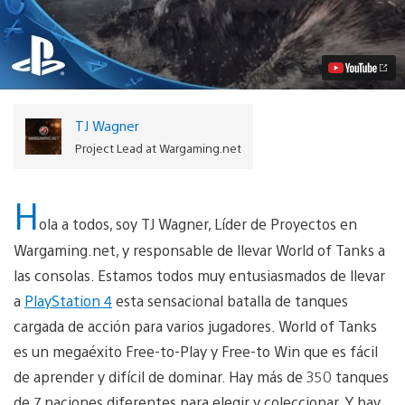
of
Tanks
llega
a
PS4,
para
30
jugadores
TJ Wagner
y
para
Project Lead at Wargaming.net
jugar
gratis
Video
H
ola a todos, soy TJ Wagner, Líder de Proyectos en
Wargaming.net, y responsable de llevar World of Tanks a
las consolas. Estamos todos muy entusiasmados de llevar
a
PlayStation 4
esta sensacional batalla de tanques
cargada de acción para varios jugadores. World of Tanks
es un megaéxito Free-to-Play y Free-to Win que es fácil
de aprender y difícil de dominar. Hay más de 350 tanques
de 7 naciones diferentes para elegir y coleccionar. Y hay