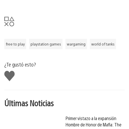
free to play
playstation games
wargaming
world of tanks
¿Te gustó esto?
Me
gusta
Últimas Noticias
Primer vistazo a la expansión
Hombre de Honor de Mafia: The