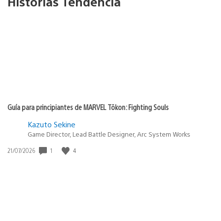
Historias Tendencia
Guía para principiantes de MARVEL Tōkon: Fighting Souls
Kazuto Sekine
Game Director, Lead Battle Designer, Arc System Works
1
4
Fecha
21/07/2026
de
publicación: