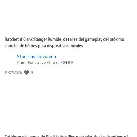
Ratchet & Clank: Ranger Rumble: detalles del gameplay del próximo
shooter de héroes para dispositivos móviles
Stanislas Dewavrin
Chief Executive Officer, OH BIBI
9
Fecha
15/07/2026
de
publicación:
Catálogo de juegos de PlayStation Plus para julio: Avatar: Frontiers of