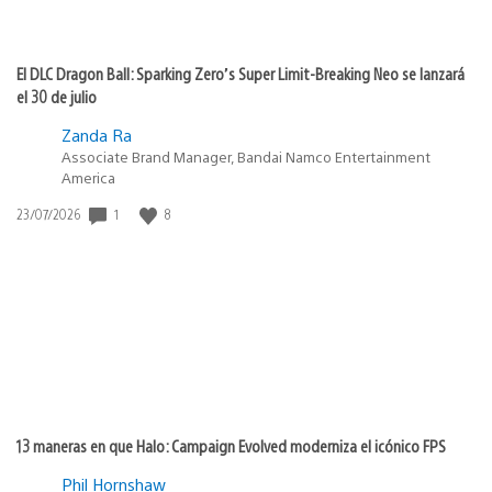
El DLC Dragon Ball: Sparking Zero’s Super Limit-Breaking Neo se lanzará
el 30 de julio
Zanda Ra
Associate Brand Manager, Bandai Namco Entertainment
America
1
8
Fecha
23/07/2026
de
publicación:
13 maneras en que Halo: Campaign Evolved moderniza el icónico FPS
Phil Hornshaw