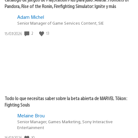
Pandora, Rise of the Ronin, Firefighting Simulator: Ignite y más
Adam Michel
Senior Manager of Game Services Content, SIE
2
13
Fecha
15/07/2026
de
publicación:
Todo lo que necesitas saber sobre la beta abierta de MARVEL Tōkon:
Fighting Souls
Melaine Brou
Senior Manager, Games Marketing, Sony Interactive
Entertainment
10
Fecha
16/07/2026