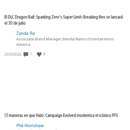
El DLC Dragon Ball: Sparking Zero’s Super Limit-Breaking Neo se lanzará
el 30 de julio
Zanda Ra
Associate Brand Manager, Bandai Namco Entertainment
America
1
8
Fecha
23/07/2026
de
publicación:
13 maneras en que Halo: Campaign Evolved moderniza el icónico FPS
Phil Hornshaw