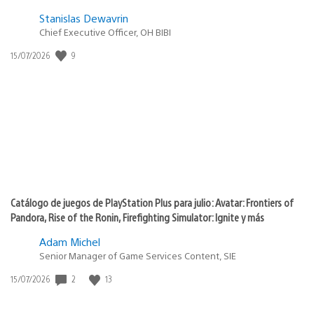
Stanislas Dewavrin
Chief Executive Officer, OH BIBI
9
Fecha
15/07/2026
de
publicación:
Catálogo de juegos de PlayStation Plus para julio: Avatar: Frontiers of
Pandora, Rise of the Ronin, Firefighting Simulator: Ignite y más
Adam Michel
Senior Manager of Game Services Content, SIE
2
13
Fecha
15/07/2026
de
publicación: