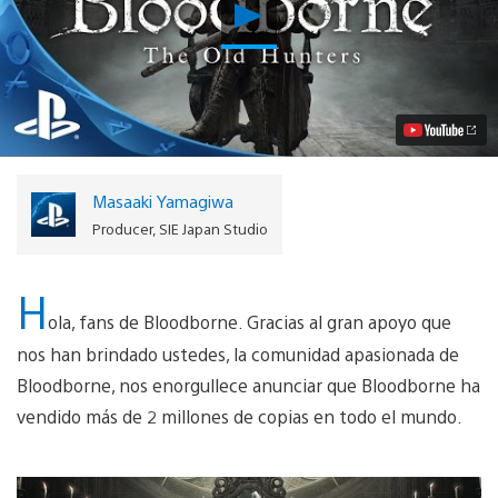
Reproducir
La
Expansión
de
Bloodborne,
“The
Old
Hunters”
estará
disponible
Masaaki Yamagiwa
este
24
Producer, SIE Japan Studio
de
noviembre
Video
H
ola, fans de Bloodborne. Gracias al gran apoyo que
nos han brindado ustedes, la comunidad apasionada de
Bloodborne, nos enorgullece anunciar que Bloodborne ha
vendido más de 2 millones de copias en todo el mundo.