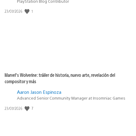
PlayStation Blog Contributor
1
Fecha
23/07/2026
de
publicación:
Marvel’s Wolverine: tráiler de historia, nuevo arte, revelación del
compositor y más
Aaron Jason Espinoza
Advanced Senior Community Manager at Insomniac Games
7
Fecha
23/07/2026
de
publicación: