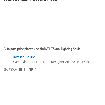
Guía para principiantes de MARVEL Tōkon: Fighting Souls
Kazuto Sekine
Game Director, Lead Battle Designer, Arc System Works
1
4
Fecha
21/07/2026
de
publicación: