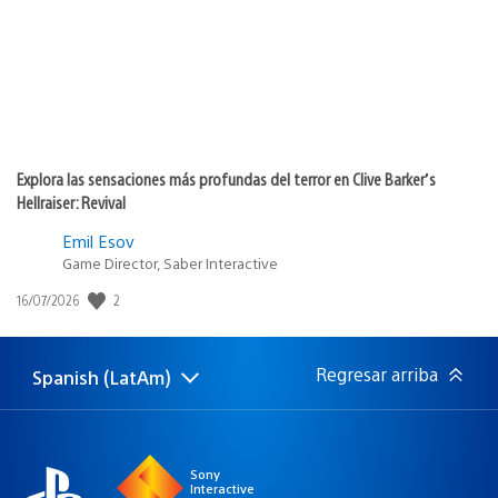
Explora las sensaciones más profundas del terror en Clive Barker’s
Hellraiser: Revival
Emil Esov
Game Director, Saber Interactive
2
Fecha
16/07/2026
de
publicación:
Regresar arriba
Spanish (LatAm)
Elige
Región
una
actual:
región
Sony
Interactive