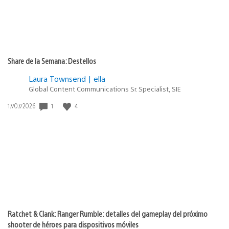
Share de la Semana: Destellos
Laura Townsend | ella
Global Content Communications Sr. Specialist, SIE
1
4
Fecha
17/07/2026
de
publicación:
Ratchet & Clank: Ranger Rumble: detalles del gameplay del próximo
shooter de héroes para dispositivos móviles