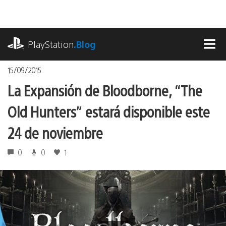
Pasa
al
contenido
playstation.com
PlayStation
.Blog
MEN
15/09/2015
La Expansión de Bloodborne, “The
Old Hunters” estará disponible este
24 de noviembre
0
0
1