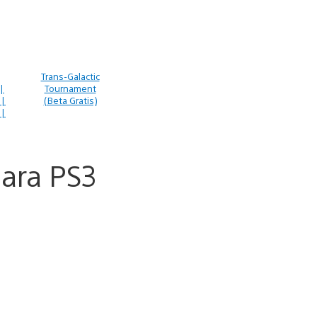
Trans-Galactic
|
Tournament
9|
(Beta Gratis)
9|
ara PS3