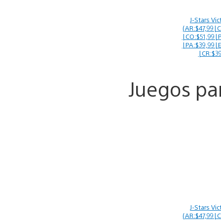
J-Stars Vi
(AR:$47,99|C
|CO:$51,99|P
|PA:$39,99|E
|CR:$39
Juegos par
J-Stars Vi
(AR:$47,99|C