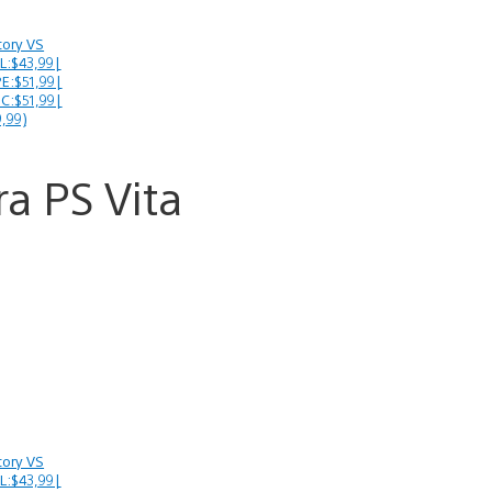
ctory VS
L:$43,99|
E:$51,99|
C:$51,99|
,99)
a PS Vita
ctory VS
L:$43,99|