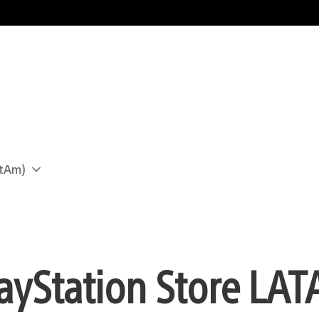
atAm)
layStation Store LA