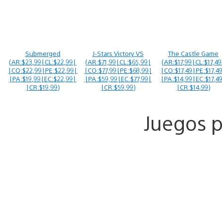
Submerged
J-Stars Victory VS
The Castle Game
(AR:$23,99|CL:$22,99|
(AR:$71,99|CL:$65,99|
(AR:$17,99|CL:$17,49
|CO:$22,99|PE:$22,99|
|CO:$77,99|PE:$68,99|
|CO:$17,49|PE:$17,4
|PA:$19,99|EC:$22,99|
|PA:$59,99|EC:$77,99|
|PA:$14,99|EC:$17,4
|CR:$19,99)
|CR:$59,99)
|CR:$14,99)
Juegos p