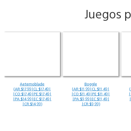
Juegos p
Aeternoblade
Boggle
(AR:$17,99|CL:$17,49|
(AR:$11,99|CL:$11,49|
|CO:$17,49|PE:$17,49|
|CO:$11,49|PE:$11,49|
|
|PA:$14,99|EC:$17,49|
|PA:$9,99|EC:$11,49|
|CR:$14,99)
|CR:$9,99)