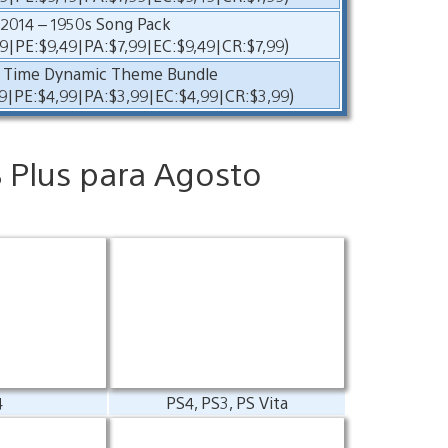
2014 – 1950s Song Pack
9|PE:$9,49|PA:$7,99|EC:$9,49|CR:$7,99)
g Time Dynamic Theme Bundle
9|PE:$4,99|PA:$3,99|EC:$4,99|CR:$3,99)
S Plus para Agosto
4
PS4, PS3, PS Vita