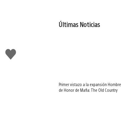
Últimas Noticias
Me
gusta
Primer vistazo a la expansión Hombre
de Honor de Mafia: The Old Country