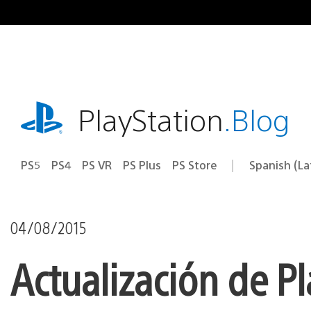
Pasa
al
contenido
playstation.com
PlayStation
.Blog
PS5
PS4
PS VR
PS Plus
PS Store
Spanish (L
Elige
Región
una
actual:
región
04/08/2015
Actualización de P