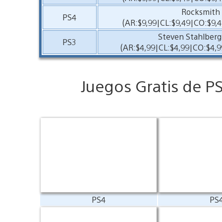
Rocksmith 
PS4
(AR:$9,99|CL:$9,49|CO:$9,4
Steven Stahlber
PS3
(AR:$4,99|CL:$4,99|CO:$4,9
Juegos Gratis de P
PS4
PS