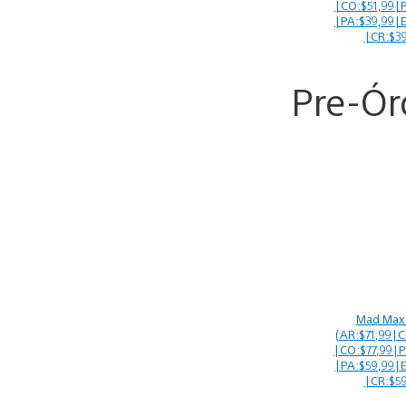
|CO:$51,99|P
|PA:$39,99|E
|CR:$39
Pre-Ór
Mad Max 
(AR:$71,99|C
|CO:$77,99|P
|PA:$59,99|E
|CR:$59