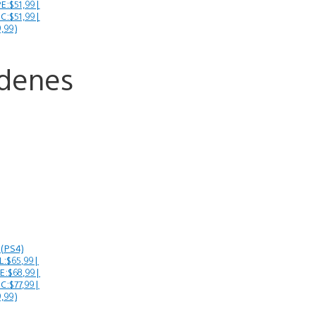
E:$51,99|
C:$51,99|
,99)
denes
(PS4)
L:$65,99|
E:$68,99|
C:$77,99|
,99)