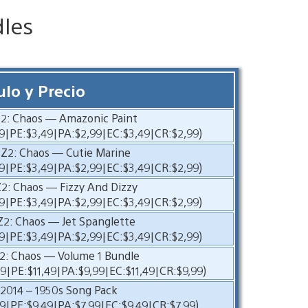
les
ulo y Precio
2: Chaos — Amazonic Paint
9|PE:$3,49|PA:$2,99|EC:$3,49|CR:$2,99)
Z2: Chaos — Cutie Marine
9|PE:$3,49|PA:$2,99|EC:$3,49|CR:$2,99)
2: Chaos — Fizzy And Dizzy
9|PE:$3,49|PA:$2,99|EC:$3,49|CR:$2,99)
2: Chaos — Jet Spanglette
9|PE:$3,49|PA:$2,99|EC:$3,49|CR:$2,99)
: Chaos — Volume 1 Bundle
49|PE:$11,49|PA:$9,99|EC:$11,49|CR:$9,99)
2014 – 1950s Song Pack
9|PE:$9,49|PA:$7,99|EC:$9,49|CR:$7,99)