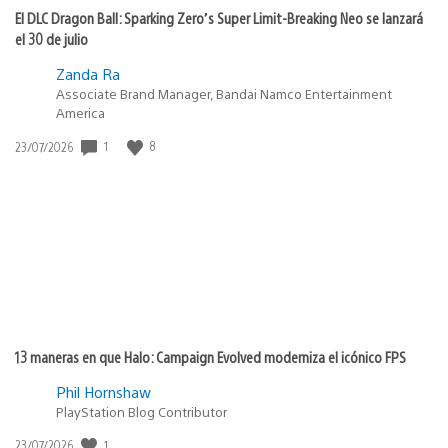
El DLC Dragon Ball: Sparking Zero’s Super Limit-Breaking Neo se lanzará
el 30 de julio
Zanda Ra
Associate Brand Manager, Bandai Namco Entertainment
America
1
8
Fecha
23/07/2026
de
publicación:
13 maneras en que Halo: Campaign Evolved moderniza el icónico FPS
Phil Hornshaw
PlayStation Blog Contributor
1
Fecha
23/07/2026