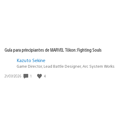
Guía para principiantes de MARVEL Tōkon: Fighting Souls
Kazuto Sekine
Game Director, Lead Battle Designer, Arc System Works
1
4
Fecha
21/07/2026
de
publicación: