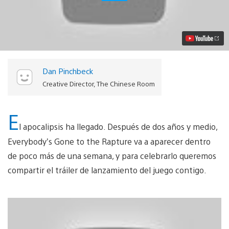
el
tráiler
de
lanzamiento
de
Everybody’s
Gone
to
Dan Pinchbeck
the
Rapture
Creative Director, The Chinese Room
Video
E
l apocalipsis ha llegado. Después de dos años y medio,
Everybody’s Gone to the Rapture va a aparecer dentro
de poco más de una semana, y para celebrarlo queremos
compartir el tráiler de lanzamiento del juego contigo.