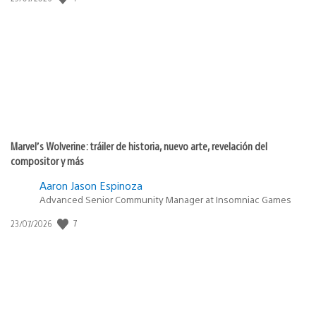
de
publicación:
Marvel’s Wolverine: tráiler de historia, nuevo arte, revelación del
compositor y más
Aaron Jason Espinoza
Advanced Senior Community Manager at Insomniac Games
7
Fecha
23/07/2026
de
publicación: