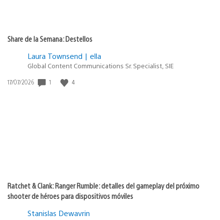
Share de la Semana: Destellos
Laura Townsend | ella
Global Content Communications Sr. Specialist, SIE
1
4
Fecha
17/07/2026
de
publicación:
Ratchet & Clank: Ranger Rumble: detalles del gameplay del próximo
shooter de héroes para dispositivos móviles
Stanislas Dewavrin