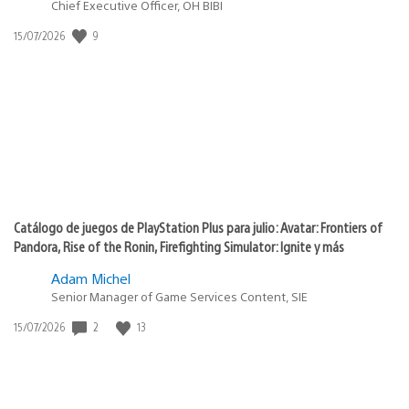
Chief Executive Officer, OH BIBI
9
Fecha
15/07/2026
de
publicación:
Catálogo de juegos de PlayStation Plus para julio: Avatar: Frontiers of
Pandora, Rise of the Ronin, Firefighting Simulator: Ignite y más
Adam Michel
Senior Manager of Game Services Content, SIE
2
13
Fecha
15/07/2026
de
publicación: