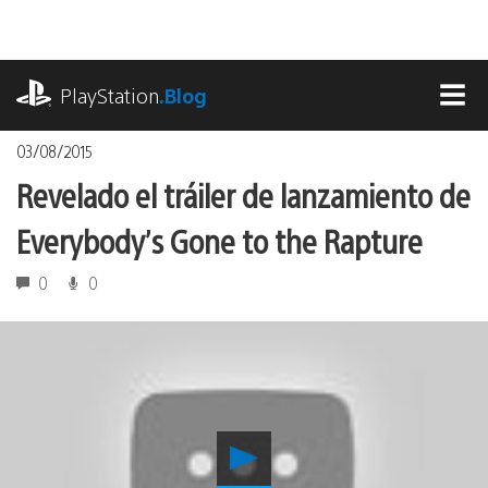
Pasa
al
contenido
playstation.com
PlayStation
.Blog
MEN
03/08/2015
Revelado el tráiler de lanzamiento de
Everybody’s Gone to the Rapture
0
0
Reproducir
Revelado