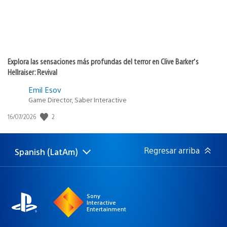
Explora las sensaciones más profundas del terror en Clive Barker’s
Hellraiser: Revival
Emil Esov
Game Director, Saber Interactive
2
Fecha
16/07/2026
de
publicación:
Regresar arriba
Spanish (LatAm)
Elige
Región
una
actual:
región
Sony
Interactive
Entertainment