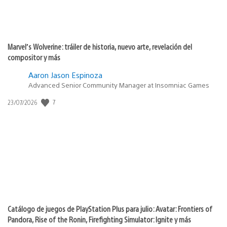
Marvel’s Wolverine: tráiler de historia, nuevo arte, revelación del
compositor y más
Aaron Jason Espinoza
Advanced Senior Community Manager at Insomniac Games
7
Fecha
23/07/2026
de
publicación:
Catálogo de juegos de PlayStation Plus para julio: Avatar: Frontiers of
Pandora, Rise of the Ronin, Firefighting Simulator: Ignite y más