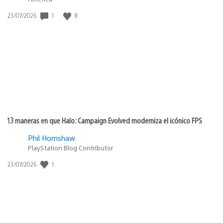
1
8
Fecha
23/07/2026
de
publicación:
13 maneras en que Halo: Campaign Evolved moderniza el icónico FPS
Phil Hornshaw
PlayStation Blog Contributor
1
Fecha
23/07/2026
de
publicación: