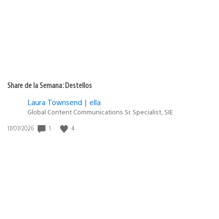
Share de la Semana: Destellos
Laura Townsend | ella
Global Content Communications Sr. Specialist, SIE
1
4
Fecha
17/07/2026
de
publicación: