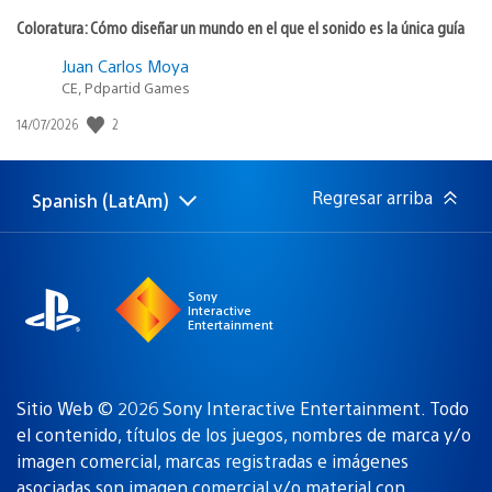
Coloratura: Cómo diseñar un mundo en el que el sonido es la única guía
Juan Carlos Moya
CE, Pdpartid Games
2
Fecha
14/07/2026
de
publicación:
Regresar arriba
Spanish (LatAm)
Elige
Región
una
actual:
región
Sony
Interactive
Entertainment
Sitio Web © 2026 Sony Interactive Entertainment. Todo
el contenido, títulos de los juegos, nombres de marca y/o
imagen comercial, marcas registradas e imágenes
asociadas son
imagen comercial y/o material con