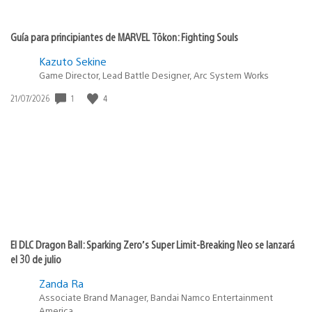
Guía para principiantes de MARVEL Tōkon: Fighting Souls
Kazuto Sekine
Game Director, Lead Battle Designer, Arc System Works
1
4
Fecha
21/07/2026
de
publicación:
El DLC Dragon Ball: Sparking Zero’s Super Limit-Breaking Neo se lanzará
el 30 de julio
Zanda Ra
Associate Brand Manager, Bandai Namco Entertainment
America