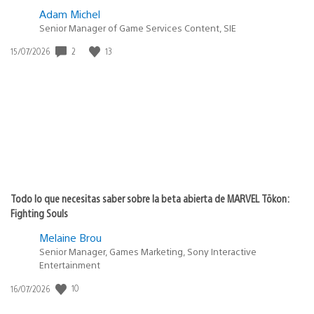
Adam Michel
Senior Manager of Game Services Content, SIE
2
13
Fecha
15/07/2026
de
publicación:
Todo lo que necesitas saber sobre la beta abierta de MARVEL Tōkon:
Fighting Souls
Melaine Brou
Senior Manager, Games Marketing, Sony Interactive
Entertainment
10
Fecha
16/07/2026
de
publicación: