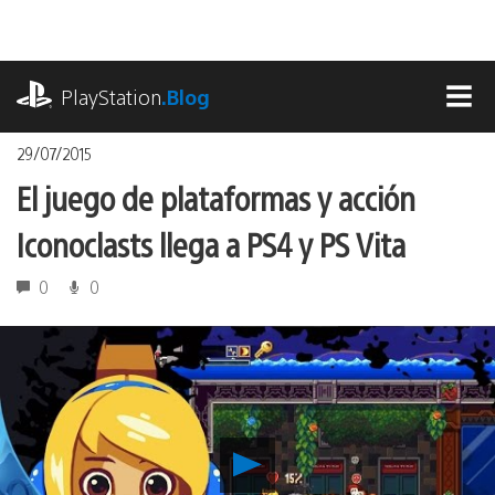
Pasa
al
contenido
playstation.com
PlayStation
.Blog
MEN
29/07/2015
El juego de plataformas y acción
Iconoclasts llega a PS4 y PS Vita
0
0
Reproducir
El