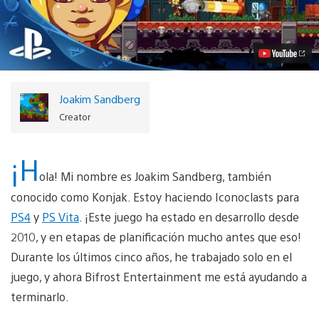
juego
de
plataformas
y
acción
Iconoclasts
llega
a
Joakim Sandberg
PS4
y
Creator
PS
Vita
Video
¡H
ola! Mi nombre es Joakim Sandberg, también
conocido como Konjak. Estoy haciendo Iconoclasts para
PS4
y
PS Vita
. ¡Este juego ha estado en desarrollo desde
2010, y en etapas de planificación mucho antes que eso!
Durante los últimos cinco años, he trabajado solo en el
juego, y ahora Bifrost Entertainment me está ayudando a
terminarlo.