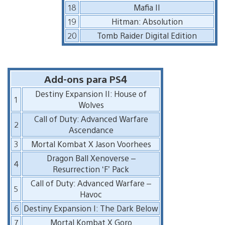
18
Mafia II
19
Hitman: Absolution
20
Tomb Raider Digital Edition
Add-ons para PS4
Destiny Expansion II: House of
1
Wolves
Call of Duty: Advanced Warfare
2
Ascendance
3
Mortal Kombat X Jason Voorhees
Dragon Ball Xenoverse –
4
Resurrection ‘F’ Pack
Call of Duty: Advanced Warfare –
5
Havoc
6
Destiny Expansion I: The Dark Below
7
Mortal Kombat X Goro