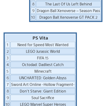
8
The Last Of Us Left Behind
9
Dragon Ball Xenoverse – Season Pass
10
Dragon Ball Xenoverse GT PACK 2
PS Vita
1
Need for Speed Most Wanted
2
LEGO Jurassic World
3
FIFA 15
4
Octodad: Dadliest Catch
5
Minecraft
6
UNCHARTED: Golden Abyss
7
Sword Art Online -Hollow Fragment-
8
Don’t Starve: Giant Edition
9
Soul Sacrifice
10
LEGO Marvel Super Heroes