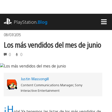
Pasa
al
contenido
playstation.com
PlayStation
.Blog
MEN
08/07/2015
Los más vendidos del mes de junio
0
0
Justin Massongill
Content Communications Manager, Sony
Interactive Entertainment
¡H
ola! Ya tenemos las listas de los más vendidos de