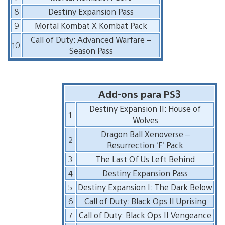
8
Destiny Expansion Pass
9
Mortal Kombat X Kombat Pack
Call of Duty: Advanced Warfare –
10
Season Pass
Add-ons para PS3
Destiny Expansion II: House of
1
Wolves
Dragon Ball Xenoverse –
2
Resurrection ‘F’ Pack
3
The Last Of Us Left Behind
4
Destiny Expansion Pass
5
Destiny Expansion I: The Dark Below
6
Call of Duty: Black Ops II Uprising
7
Call of Duty: Black Ops II Vengeance