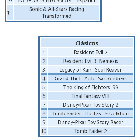
9
EA SPORTS FIFA Soccer – Español
Sonic & All-Stars Racing
10
Transformed
Clásicos
1
Resident Evil 2
2
Resident Evil 3: Nemesis
3
Legacy of Kain: Soul Reaver
4
Grand Theft Auto: San Andreas
5
The King of Fighters ’99
6
Final Fantasy VIII
7
Disney•Pixar Toy Story 2
8
Tomb Raider: The Last Revelation
9
Disney•Pixar Toy Story Racer
10
Tomb Raider 2