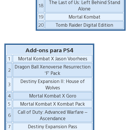
The Last of Us: Left Behind Stand
18
Alone
19
Mortal Kombat
20
Tomb Raider Digital Edition
Add-ons para PS4
1
Mortal Kombat X Jason Voorhees
Dragon Ball Xenoverse Resurrection
2
‘F’ Pack
Destiny Expansion II: House of
3
Wolves
4
Mortal Kombat X Goro
5
Mortal Kombat X Kombat Pack
Call of Duty: Advanced Warfare –
6
Ascendance
7
Destiny Expansion Pass