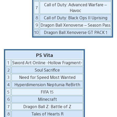
Call of Duty: Advanced Warfare –
7
Havoc
8
Call of Duty: Black Ops II Uprising
9
Dragon Ball Xenoverse – Season Pass
10
Dragon Ball Xenoverse GT PACK 1
PS Vita
1
Sword Art Online -Hollow Fragment-
2
Soul Sacrifice
3
Need for Speed Most Wanted
4
Hyperdimension Neptunia ReBirth
5
FIFA 15
6
Minecraft
7
Dragon Ball Z: Battle of Z
8
Tales of Hearts R