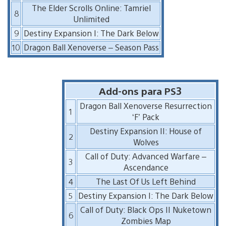
The Elder Scrolls Online: Tamriel
8
Unlimited
9
Destiny Expansion I: The Dark Below
10
Dragon Ball Xenoverse – Season Pass
Add-ons para PS3
Dragon Ball Xenoverse Resurrection
1
‘F’ Pack
Destiny Expansion II: House of
2
Wolves
Call of Duty: Advanced Warfare –
3
Ascendance
4
The Last Of Us Left Behind
5
Destiny Expansion I: The Dark Below
Call of Duty: Black Ops II Nuketown
6
Zombies Map