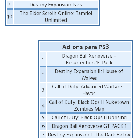
9
Destiny Expansion Pass
The Elder Scrolls Online: Tamriel
10
Unlimited
Ad-ons para PS3
Dragon Ball Xenoverse –
1
Resurrection ‘F’ Pack
Destiny Expansion II: House of
2
Wolves
Call of Duty: Advanced Warfare –
3
Havoc
Call of Duty: Black Ops II Nuketown
4
Zombies Map
5
Call of Duty: Black Ops II Uprising
6
Dragon Ball Xenoverse GT PACK 1
7
Destiny Expansion I: The Dark Below