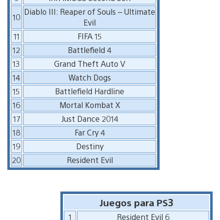
Diablo III: Reaper of Souls – Ultimate
10
Evil
11
FIFA 15
12
Battlefield 4
13
Grand Theft Auto V
14
Watch Dogs
15
Battlefield Hardline
16
Mortal Kombat X
17
Just Dance 2014
18
Far Cry 4
19
Destiny
20
Resident Evil
Juegos para PS3
1
Resident Evil 6