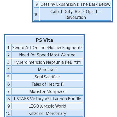
9
Destiny Expansion I: The Dark Below
Call of Duty: Black Ops II –
10
Revolution
PS Vita
1
Sword Art Online -Hollow Fragment-
2
Need for Speed Most Wanted
3
Hyperdimension Neptunia ReBirth1
4
Minecraft
5
Soul Sacrifice
6
Tales of Hearts R
7
Monster Monpiece
8
J-STARS Victory VS+ Launch Bundle
9
LEGO Jurassic World
10
Killzone: Mercenary