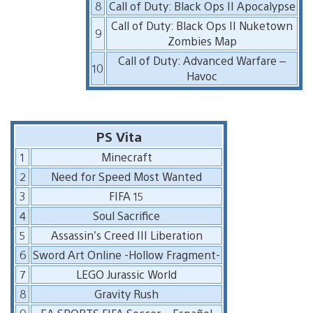
8
Call of Duty: Black Ops II Apocalypse
Call of Duty: Black Ops II Nuketown
9
Zombies Map
Call of Duty: Advanced Warfare –
10
Havoc
PS Vita
1
Minecraft
2
Need for Speed Most Wanted
3
FIFA 15
4
Soul Sacrifice
5
Assassin’s Creed III Liberation
6
Sword Art Online -Hollow Fragment-
7
LEGO Jurassic World
8
Gravity Rush