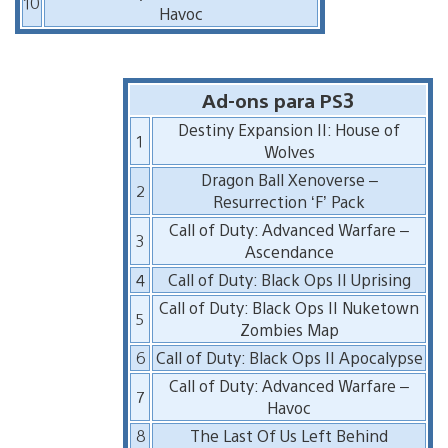
10
Havoc
Ad-ons para PS3
Destiny Expansion II: House of
1
Wolves
Dragon Ball Xenoverse –
2
Resurrection ‘F’ Pack
Call of Duty: Advanced Warfare –
3
Ascendance
4
Call of Duty: Black Ops II Uprising
Call of Duty: Black Ops II Nuketown
5
Zombies Map
6
Call of Duty: Black Ops II Apocalypse
Call of Duty: Advanced Warfare –
7
Havoc
8
The Last Of Us Left Behind