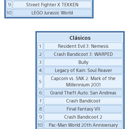
9
Street Fighter X TEKKEN
10
LEGO Jurassic World
Clásicos
1
Resident Evil 3: Nemesis
2
Crash Bandicoot 3: WARPED
3
Bully
4
Legacy of Kain: Soul Reaver
Capcom vs. SNK 2: Mark of the
5
Millennium 2001
6
Grand Theft Auto: San Andreas
7
Crash Bandicoot
8
Final Fantasy VII
9
Crash Bandicoot 2
10
Pac-Man World 20th Anniversary