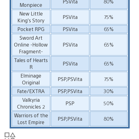
PSVita
80%
Monpiece
New Little
PSVita
75%
King’s Story
Pocket RPG
PSVita
65%
Sword Art
Online -Hollow
PSVita
65%
Fragment-
Tales of Hearts
PSVita
65%
R
Elminage
PSP,PSVita
75%
Original
Fate/EXTRA
PSP,PSVita
30%
Valkyria
PSP
50%
Chronicles 2
Warriors of the
PSP,PSVita
80%
Lost Empire