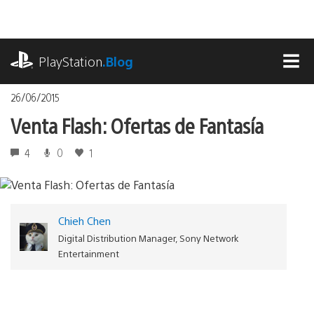
Pasa
al
contenido
playstation.com
PlayStation
.Blog
MEN
26/06/2015
Venta Flash: Ofertas de Fantasía
4
0
1
Chieh Chen
Digital Distribution Manager, Sony Network
Entertainment