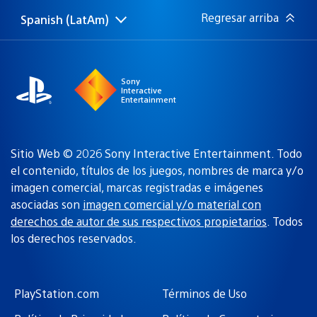
Regresar arriba
Spanish (LatAm)
Elige
Región
una
actual:
región
Sony
Interactive
Entertainment
Sitio Web © 2026 Sony Interactive Entertainment. Todo
el contenido, títulos de los juegos, nombres de marca y/o
imagen comercial, marcas registradas e imágenes
asociadas son
imagen comercial y/o material con
derechos de autor de sus respectivos propietarios
. Todos
los derechos reservados.
PlayStation.com
Términos de Uso