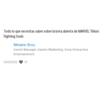
Todo lo que necesitas saber sobre la beta abierta de MARVEL Tōkon:
Fighting Souls
Melaine Brou
Senior Manager, Games Marketing, Sony Interactive
Entertainment
10
Fecha
16/07/2026
de
publicación: