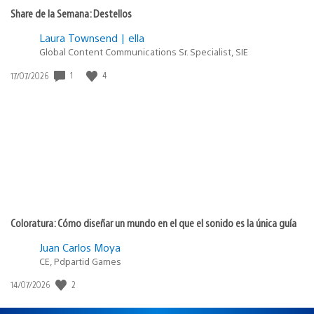
Share de la Semana: Destellos
Laura Townsend | ella
Global Content Communications Sr. Specialist, SIE
1
4
Fecha
17/07/2026
de
publicación:
Coloratura: Cómo diseñar un mundo en el que el sonido es la única guía
Juan Carlos Moya
CE, Pdpartid Games
2
Fecha
14/07/2026
de
publicación: