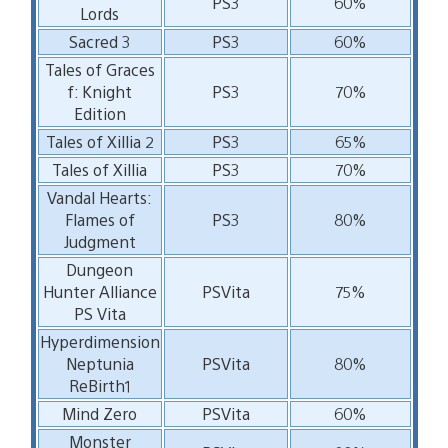
PS3
60%
Lords
Sacred 3
PS3
60%
Tales of Graces
f: Knight
PS3
70%
Edition
Tales of Xillia 2
PS3
65%
Tales of Xillia
PS3
70%
Vandal Hearts:
Flames of
PS3
80%
Judgment
Dungeon
Hunter Alliance
PSVita
75%
PS Vita
Hyperdimension
Neptunia
PSVita
80%
ReBirth1
Mind Zero
PSVita
60%
Monster