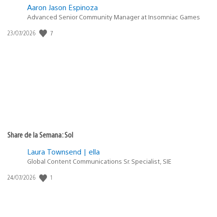
Aaron Jason Espinoza
Advanced Senior Community Manager at Insomniac Games
7
Fecha
23/07/2026
de
publicación:
Share de la Semana: Sol
Laura Townsend | ella
Global Content Communications Sr. Specialist, SIE
1
Fecha
24/07/2026
de
publicación: