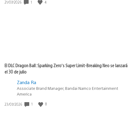
1
4
Fecha
21/07/2026
de
publicación:
El DLC Dragon Ball: Sparking Zero’s Super Limit-Breaking Neo se lanzará
el 30 de julio
Zanda Ra
Associate Brand Manager, Bandai Namco Entertainment
America
1
8
Fecha
23/07/2026
de
publicación: