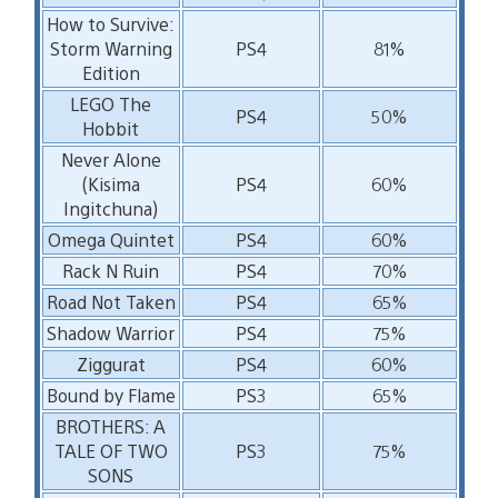
How to Survive:
Storm Warning
PS4
81%
Edition
LEGO The
PS4
50%
Hobbit
Never Alone
(Kisima
PS4
60%
Ingitchuna)
Omega Quintet
PS4
60%
Rack N Ruin
PS4
70%
Road Not Taken
PS4
65%
Shadow Warrior
PS4
75%
Ziggurat
PS4
60%
Bound by Flame
PS3
65%
BROTHERS: A
TALE OF TWO
PS3
75%
SONS