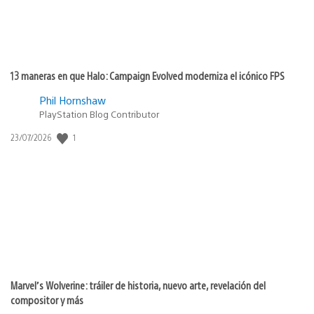
13 maneras en que Halo: Campaign Evolved moderniza el icónico FPS
Phil Hornshaw
PlayStation Blog Contributor
1
Fecha
23/07/2026
de
publicación:
Marvel’s Wolverine: tráiler de historia, nuevo arte, revelación del
compositor y más