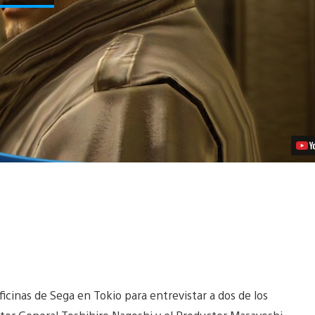
En
el
mundo
del
crimen
organizado
en
PS3
Video
ficinas de Sega en Tokio para entrevistar a dos de los