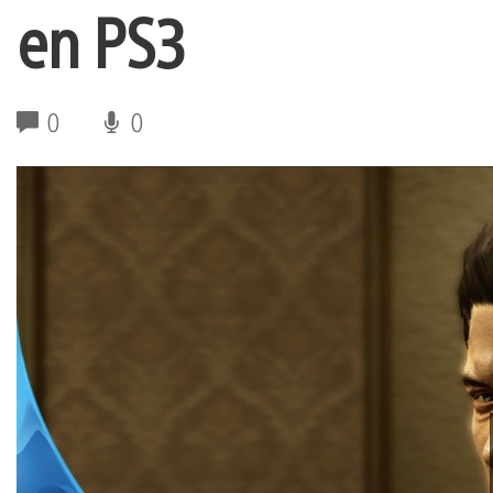
en PS3
0
0