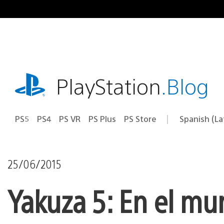
Pasa
al
contenido
playstation.com
PlayStation
.Blog
PS5
PS4
PS VR
PS Plus
PS Store
Spanish (L
Elige
Región
una
actual:
región
25/06/2015
Yakuza 5: En el mu