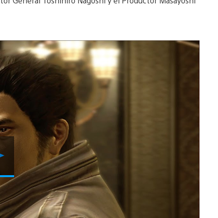
ector General Toshihiro Nagoshi y el Productor Masayoshi
Reproducir
Video