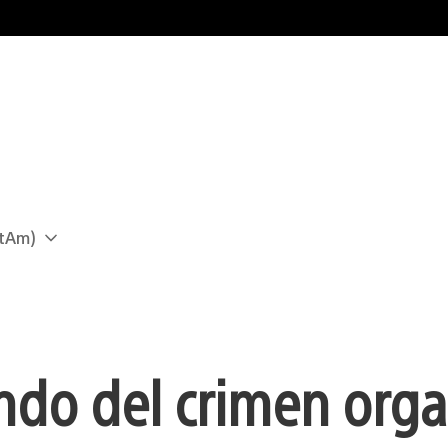
atAm)
ndo del crimen org