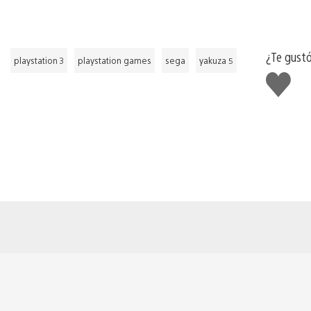
¿Te gust
playstation 3
playstation games
sega
yakuza 5
Me
gusta