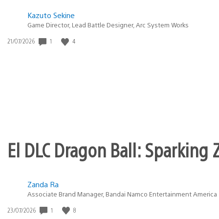
Kazuto Sekine
Game Director, Lead Battle Designer, Arc System Works
1
4
Fecha
21/07/2026
de
publicación:
El DLC Dragon Ball: Sparking Z
Zanda Ra
Associate Brand Manager, Bandai Namco Entertainment America
1
8
Fecha
23/07/2026
de