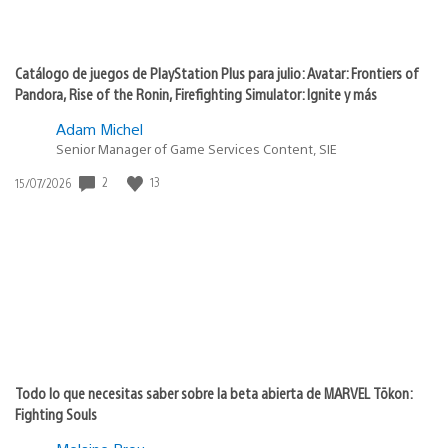
Catálogo de juegos de PlayStation Plus para julio: Avatar: Frontiers of
Pandora, Rise of the Ronin, Firefighting Simulator: Ignite y más
Adam Michel
Senior Manager of Game Services Content, SIE
2
13
Fecha
15/07/2026
de
publicación:
Todo lo que necesitas saber sobre la beta abierta de MARVEL Tōkon:
Fighting Souls