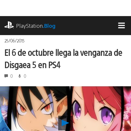
Pasa
al
contenido
playstation.com
PlayStation
.Blog
MEN
25/06/2015
El 6 de octubre llega la venganza de
Disgaea 5 en PS4
0
0
Reproducir
El