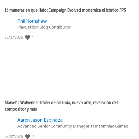
13 maneras en que Halo: Campaign Evolved moderniza el icónico FPS
Phil Hornshaw
PlayStation Blog Contributor
1
Fecha
23/07/2026
de
publicación:
Marvel’s Wolverine: tráiler de historia, nuevo arte, revelación del
compositor y más
Aaron Jason Espinoza
Advanced Senior Community Manager at Insomniac Games
7
Fecha
23/07/2026