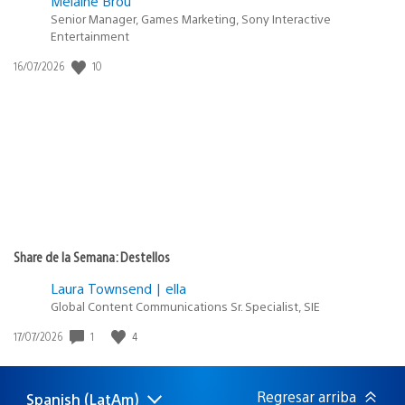
Melaine Brou
Senior Manager, Games Marketing, Sony Interactive
Entertainment
10
Fecha
16/07/2026
de
publicación:
Share de la Semana: Destellos
Laura Townsend | ella
Global Content Communications Sr. Specialist, SIE
1
4
Fecha
17/07/2026
de
publicación:
Regresar arriba
Spanish (LatAm)