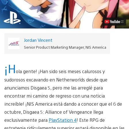
6
de
octubre
llega
la
venganza
de
Disgaea
Jordan Vincent
5
en
Senior Product Marketing Manager, NIS America
PS4
Video
¡H
ola gente! ¡Han sido seis meses calurosos y
sudorosos excavando en Netherworlds desde que
anunciamos Disgaea 5, pero me las arreglé para
encontrar mi camino de regreso con una noticia
increíble! ¡NIS America está dando a conocer que el 6 de
octubre, Disgaea 5: Alliance of Vengeance llega
exclusivamente para
PlayStation 4
! Este RPG de
estrategia ridículamente superior estará disponible en las