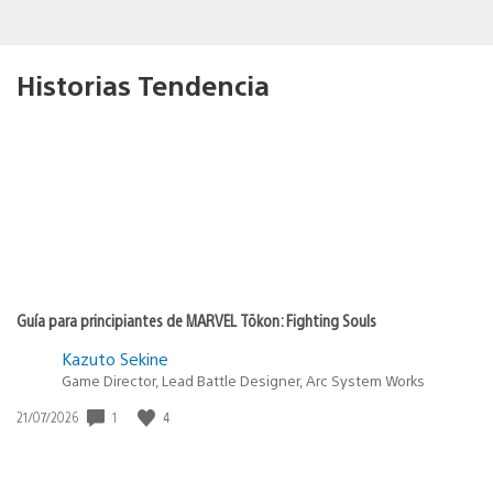
Historias Tendencia
Guía para principiantes de MARVEL Tōkon: Fighting Souls
Kazuto Sekine
Game Director, Lead Battle Designer, Arc System Works
1
4
Fecha
21/07/2026
de
publicación: