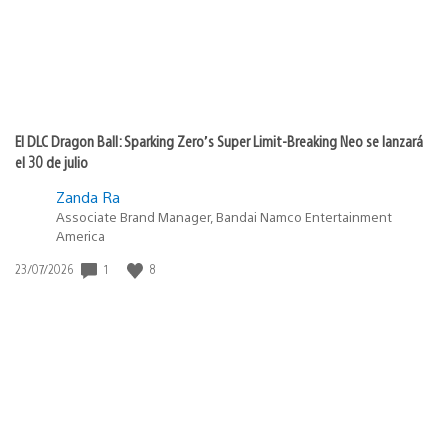
El DLC Dragon Ball: Sparking Zero’s Super Limit-Breaking Neo se lanzará
el 30 de julio
Zanda Ra
Associate Brand Manager, Bandai Namco Entertainment
America
1
8
Fecha
23/07/2026
de
publicación: