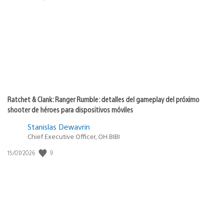
de
publicación:
Ratchet & Clank: Ranger Rumble: detalles del gameplay del próximo
shooter de héroes para dispositivos móviles
Stanislas Dewavrin
Chief Executive Officer, OH BIBI
9
Fecha
15/07/2026
de
publicación: