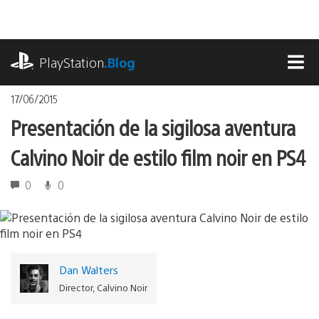
Pasa
al
contenido
playstation.com
PlayStation
.Blog
MEN
17/06/2015
Presentación de la sigilosa aventura
Calvino Noir de estilo film noir en PS4
0
0
Dan Walters
Director, Calvino Noir