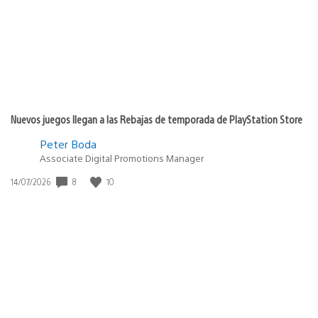
Nuevos juegos llegan a las Rebajas de temporada de PlayStation Store
Peter Boda
Associate Digital Promotions Manager
8
10
Fecha
14/07/2026
de
publicación: