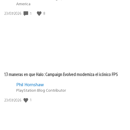
America
1
8
Fecha
23/07/2026
de
publicación:
13 maneras en que Halo: Campaign Evolved moderniza el icónico FPS
Phil Hornshaw
PlayStation Blog Contributor
1
Fecha
23/07/2026
de
publicación: