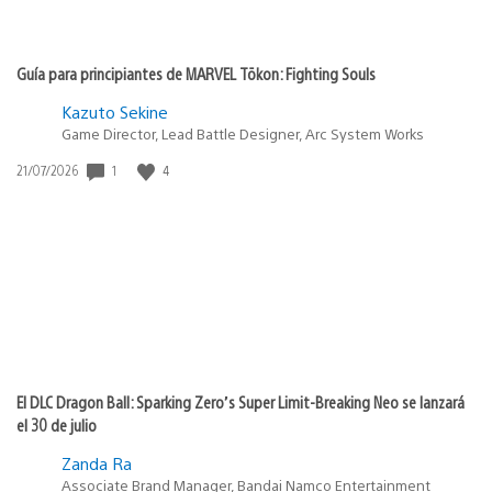
Guía para principiantes de MARVEL Tōkon: Fighting Souls
Kazuto Sekine
Game Director, Lead Battle Designer, Arc System Works
1
4
Fecha
21/07/2026
de
publicación:
El DLC Dragon Ball: Sparking Zero’s Super Limit-Breaking Neo se lanzará
el 30 de julio
Zanda Ra
Associate Brand Manager, Bandai Namco Entertainment