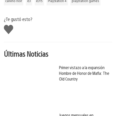
calvino noir
e3
e315
PlayStation 4
playstation games
¿Te gustó esto?
Me
gusta
Últimas Noticias
Primer vistazo a la expansión
Hombre de Honor de Mafia: The
Old Country
Juegos mensuales en