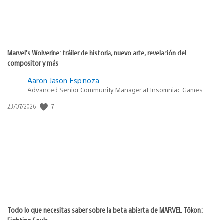
Marvel’s Wolverine: tráiler de historia, nuevo arte, revelación del
compositor y más
Aaron Jason Espinoza
Advanced Senior Community Manager at Insomniac Games
7
Fecha
23/07/2026
de
publicación:
Todo lo que necesitas saber sobre la beta abierta de MARVEL Tōkon:
Fighting Souls