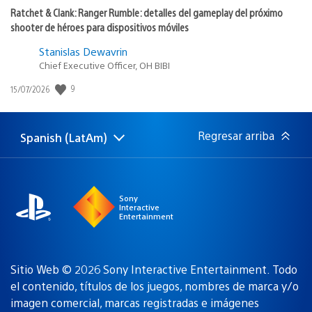
Ratchet & Clank: Ranger Rumble: detalles del gameplay del próximo
shooter de héroes para dispositivos móviles
Stanislas Dewavrin
Chief Executive Officer, OH BIBI
9
Fecha
15/07/2026
de
publicación:
Regresar arriba
Spanish (LatAm)
Elige
Región
una
actual:
región
Sony
Interactive
Entertainment
Sitio Web © 2026 Sony Interactive Entertainment. Todo
el contenido, títulos de los juegos, nombres de marca y/o
imagen comercial, marcas registradas e imágenes