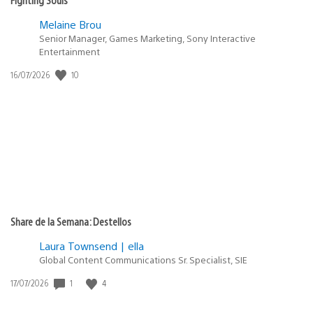
Melaine Brou
Senior Manager, Games Marketing, Sony Interactive
Entertainment
10
Fecha
16/07/2026
de
publicación:
Share de la Semana: Destellos
Laura Townsend | ella
Global Content Communications Sr. Specialist, SIE
1
4
Fecha
17/07/2026
de
publicación: