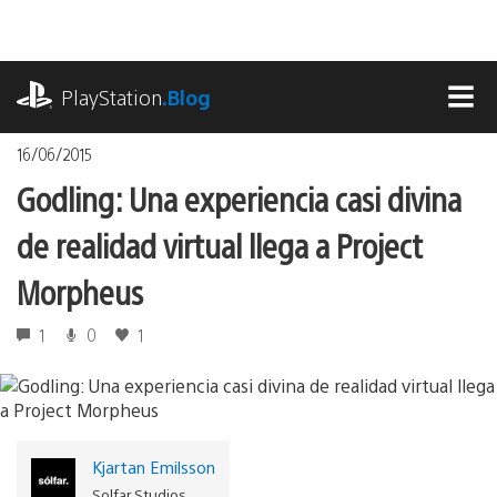
Pasa
al
contenido
playstation.com
PlayStation
.Blog
MEN
16/06/2015
Godling: Una experiencia casi divina
de realidad virtual llega a Project
Morpheus
1
0
1
Kjartan Emilsson
Solfar Studios