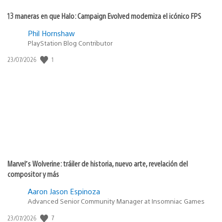
13 maneras en que Halo: Campaign Evolved moderniza el icónico FPS
Phil Hornshaw
PlayStation Blog Contributor
1
Fecha
23/07/2026
de
publicación:
Marvel’s Wolverine: tráiler de historia, nuevo arte, revelación del
compositor y más
Aaron Jason Espinoza
Advanced Senior Community Manager at Insomniac Games
7
Fecha
23/07/2026