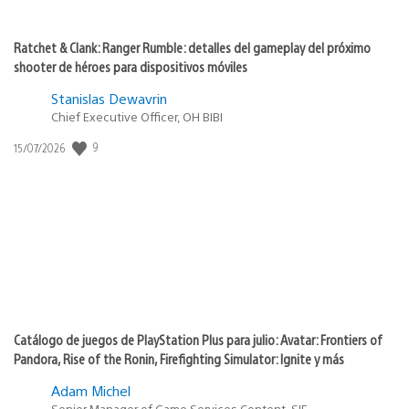
Ratchet & Clank: Ranger Rumble: detalles del gameplay del próximo
shooter de héroes para dispositivos móviles
Stanislas Dewavrin
Chief Executive Officer, OH BIBI
9
Fecha
15/07/2026
de
publicación:
Catálogo de juegos de PlayStation Plus para julio: Avatar: Frontiers of
Pandora, Rise of the Ronin, Firefighting Simulator: Ignite y más
Adam Michel
Senior Manager of Game Services Content, SIE