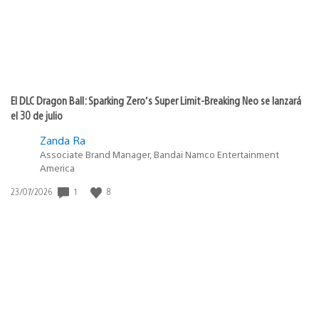
El DLC Dragon Ball: Sparking Zero’s Super Limit-Breaking Neo se lanzará
el 30 de julio
Zanda Ra
Associate Brand Manager, Bandai Namco Entertainment
America
1
8
Fecha
23/07/2026
de
publicación: