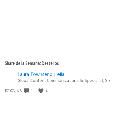
de
publicación:
Share de la Semana: Destellos
Laura Townsend | ella
Global Content Communications Sr. Specialist, SIE
1
4
Fecha
17/07/2026
de
publicación: