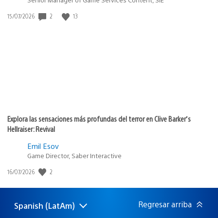
2
13
Fecha
15/07/2026
de
publicación:
Explora las sensaciones más profundas del terror en Clive Barker’s
Hellraiser: Revival
Emil Esov
Game Director, Saber Interactive
2
Fecha
16/07/2026
de
publicación:
Regresar arriba
Spanish (LatAm)
Elige
Región
una
actual: