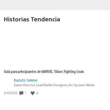
Historias Tendencia
Guía para principiantes de MARVEL Tōkon: Fighting Souls
Kazuto Sekine
Game Director, Lead Battle Designer, Arc System Works
1
4
Fecha
21/07/2026
de
publicación: