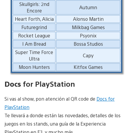
Skullgirls: 2nd
Autumn
Encore
Heart Forth, Alicia
Alonso Martin
Futuregrind
Milkbag Games
Rocket League
Psyonix
I Am Bread
Bossa Studios
Super Time Force
Capy
Ultra
Moon Hunters
Kitfox Games
Docs
for PlayStation
Si vas al show, pon atención al QR code de
Docs for
PlayStation
Te llevará a donde están las novedades, detalles de los
juegos en los stands, una guía de la Experiencia
PlayStation en E3, y mucho más.