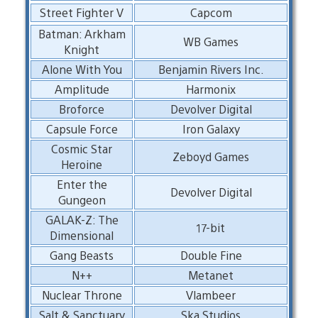
Street Fighter V
Capcom
Batman: Arkham
WB Games
Knight
Alone With You
Benjamin Rivers Inc.
Amplitude
Harmonix
Broforce
Devolver Digital
Capsule Force
Iron Galaxy
Cosmic Star
Zeboyd Games
Heroine
Enter the
Devolver Digital
Gungeon
GALAK-Z: The
17-bit
Dimensional
Gang Beasts
Double Fine
N++
Metanet
Nuclear Throne
Vlambeer
Salt & Sanctuary
Ska Studios