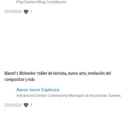
PlayStation Blog Contributor
1
Fecha
23/07/2026
de
publicación:
Marvel’s Wolverine: tráiler de historia, nuevo arte, revelación del
compositor y más
Aaron Jason Espinoza
Advanced Senior Community Manager at Insomniac Games
7
Fecha
23/07/2026
de
publicación: