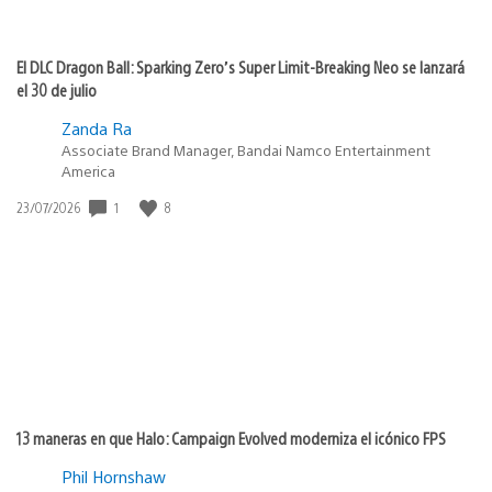
El DLC Dragon Ball: Sparking Zero’s Super Limit-Breaking Neo se lanzará
el 30 de julio
Zanda Ra
Associate Brand Manager, Bandai Namco Entertainment
America
1
8
Fecha
23/07/2026
de
publicación:
13 maneras en que Halo: Campaign Evolved moderniza el icónico FPS
Phil Hornshaw