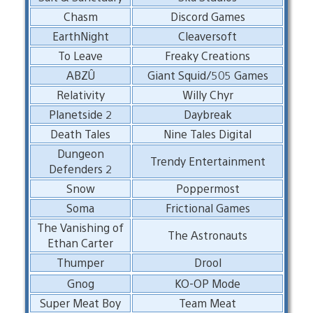
Chasm
Discord Games
EarthNight
Cleaversoft
To Leave
Freaky Creations
ABZÛ
Giant Squid/505 Games
Relativity
Willy Chyr
Planetside 2
Daybreak
Death Tales
Nine Tales Digital
Dungeon
Trendy Entertainment
Defenders 2
Snow
Poppermost
Soma
Frictional Games
The Vanishing of
The Astronauts
Ethan Carter
Thumper
Drool
Gnog
KO-OP Mode
Super Meat Boy
Team Meat