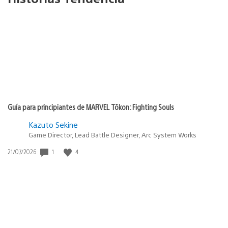
Guía para principiantes de MARVEL Tōkon: Fighting Souls
Kazuto Sekine
Game Director, Lead Battle Designer, Arc System Works
1
4
Fecha
21/07/2026
de
publicación: