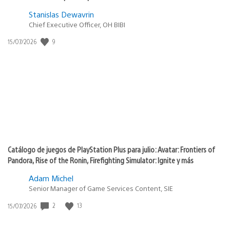
Stanislas Dewavrin
Chief Executive Officer, OH BIBI
9
Fecha
15/07/2026
de
publicación:
Catálogo de juegos de PlayStation Plus para julio: Avatar: Frontiers of
Pandora, Rise of the Ronin, Firefighting Simulator: Ignite y más
Adam Michel
Senior Manager of Game Services Content, SIE
2
13
Fecha
15/07/2026
de
publicación: