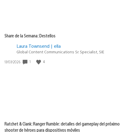
Share de la Semana: Destellos
Laura Townsend | ella
Global Content Communications Sr. Specialist, SIE
1
4
Fecha
17/07/2026
de
publicación:
Ratchet & Clank: Ranger Rumble: detalles del gameplay del próximo
shooter de héroes para dispositivos móviles