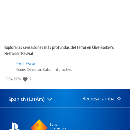
Explora las sensaciones más profundas del terror en Clive Barker’s
Hellraiser: Revival
Emil Esov
Game Director, Saber Interactive
2
Fecha
16/07/2026
de
publicación:
Regresar arriba
Spanish (LatAm)
Elige
Región
una
actual:
región
Sony
Interactive