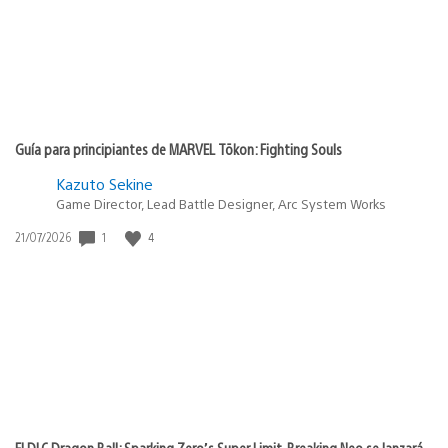
Guía para principiantes de MARVEL Tōkon: Fighting Souls
Kazuto Sekine
Game Director, Lead Battle Designer, Arc System Works
1
4
Fecha
21/07/2026
de
publicación:
El DLC Dragon Ball: Sparking Zero’s Super Limit-Breaking Neo se lanzará