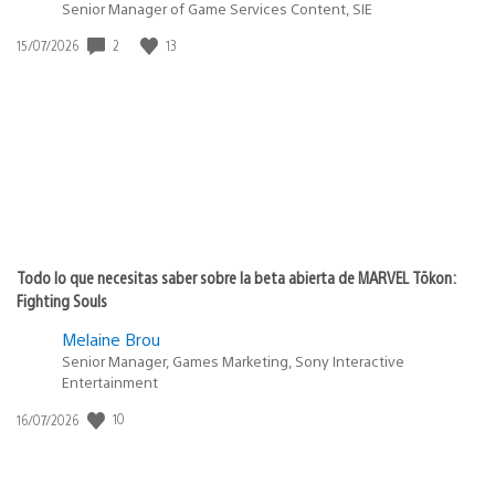
Senior Manager of Game Services Content, SIE
2
13
Fecha
15/07/2026
de
publicación:
Todo lo que necesitas saber sobre la beta abierta de MARVEL Tōkon:
Fighting Souls
Melaine Brou
Senior Manager, Games Marketing, Sony Interactive
Entertainment
10
Fecha
16/07/2026
de
publicación: