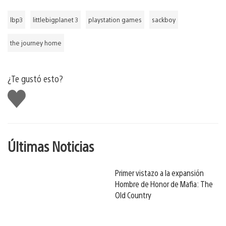
lbp3
littlebigplanet 3
playstation games
sackboy
the journey home
¿Te gustó esto?
Me
gusta
Últimas Noticias
Primer vistazo a la expansión
Hombre de Honor de Mafia: The
Old Country