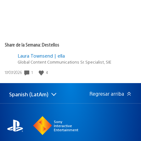
Share de la Semana: Destellos
Laura Townsend | ella
Global Content Communications Sr. Specialist, SIE
1
4
Fecha
17/07/2026
de
publicación:
Regresar arriba
Spanish (LatAm)
Elige
Región
una
actual:
región
Sony
Interactive
Entertainment