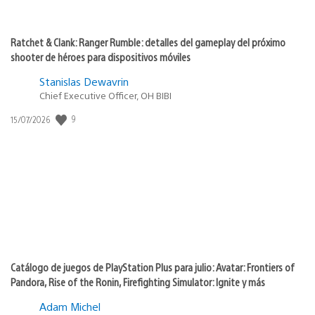
Ratchet & Clank: Ranger Rumble: detalles del gameplay del próximo
shooter de héroes para dispositivos móviles
Stanislas Dewavrin
Chief Executive Officer, OH BIBI
9
Fecha
15/07/2026
de
publicación:
Catálogo de juegos de PlayStation Plus para julio: Avatar: Frontiers of
Pandora, Rise of the Ronin, Firefighting Simulator: Ignite y más
Adam Michel