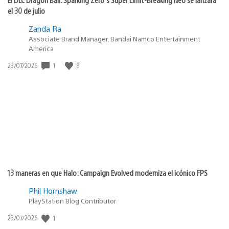
el 30 de julio
Zanda Ra
Associate Brand Manager, Bandai Namco Entertainment
America
1
8
Fecha
23/07/2026
de
publicación:
13 maneras en que Halo: Campaign Evolved moderniza el icónico FPS
Phil Hornshaw
PlayStation Blog Contributor
1
Fecha
23/07/2026
de