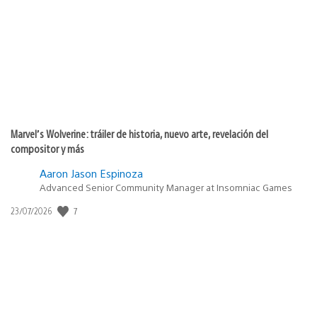
publicación:
Marvel’s Wolverine: tráiler de historia, nuevo arte, revelación del
compositor y más
Aaron Jason Espinoza
Advanced Senior Community Manager at Insomniac Games
7
Fecha
23/07/2026
de
publicación: