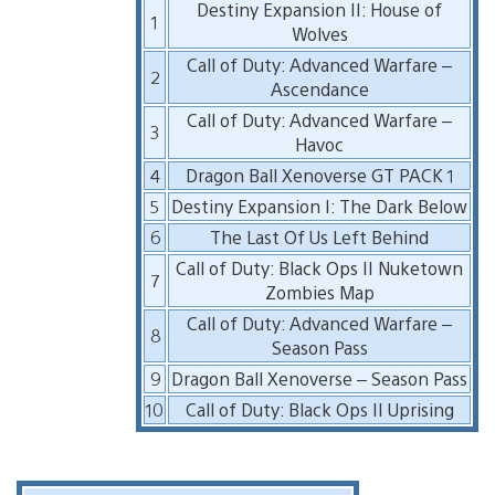
Destiny Expansion II: House of
1
Wolves
Call of Duty: Advanced Warfare –
2
Ascendance
Call of Duty: Advanced Warfare –
3
Havoc
4
Dragon Ball Xenoverse GT PACK 1
5
Destiny Expansion I: The Dark Below
6
The Last Of Us Left Behind
Call of Duty: Black Ops II Nuketown
7
Zombies Map
Call of Duty: Advanced Warfare –
8
Season Pass
9
Dragon Ball Xenoverse – Season Pass
10
Call of Duty: Black Ops II Uprising