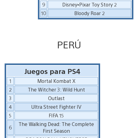
9
Disney•Pixar Toy Story 2
10
Bloody Roar 2
PERÚ
Juegos para PS4
1
Mortal Kombat X
2
The Witcher 3: Wild Hunt
3
Outlast
4
Ultra Street Fighter IV
5
FIFA 15
The Walking Dead: The Complete
6
First Season