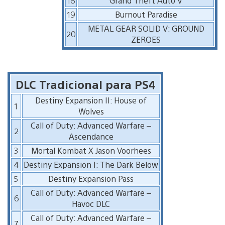
18
Grand Theft Auto V
19
Burnout Paradise
METAL GEAR SOLID V: GROUND
20
ZEROES
DLC Tradicional para PS4
Destiny Expansion II: House of
1
Wolves
Call of Duty: Advanced Warfare –
2
Ascendance
3
Mortal Kombat X Jason Voorhees
4
Destiny Expansion I: The Dark Below
5
Destiny Expansion Pass
Call of Duty: Advanced Warfare –
6
Havoc DLC
Call of Duty: Advanced Warfare –
7