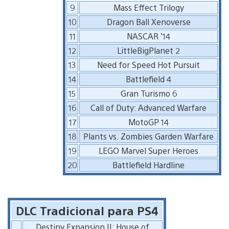
9
Mass Effect Trilogy
10
Dragon Ball Xenoverse
11
NASCAR ’14
12
LittleBigPlanet 2
13
Need for Speed Hot Pursuit
14
Battlefield 4
15
Gran Turismo 6
16
Call of Duty: Advanced Warfare
17
MotoGP 14
18
Plants vs. Zombies Garden Warfare
19
LEGO Marvel Super Heroes
20
Battlefield Hardline
DLC Tradicional para PS4
Destiny Expansion II: House of