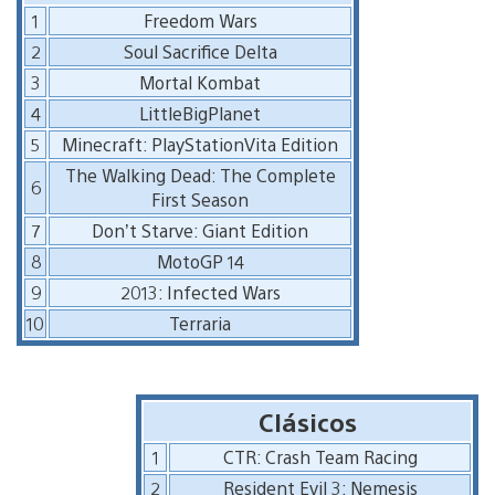
1
Freedom Wars
2
Soul Sacrifice Delta
3
Mortal Kombat
4
LittleBigPlanet
5
Minecraft: PlayStationVita Edition
The Walking Dead: The Complete
6
First Season
7
Don’t Starve: Giant Edition
8
MotoGP 14
9
2013: Infected Wars
10
Terraria
Clásicos
1
CTR: Crash Team Racing
2
Resident Evil 3: Nemesis