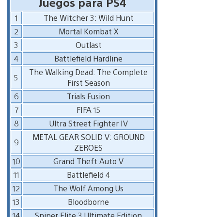
Juegos para PS4
1
The Witcher 3: Wild Hunt
2
Mortal Kombat X
3
Outlast
4
Battlefield Hardline
The Walking Dead: The Complete
5
First Season
6
Trials Fusion
7
FIFA 15
8
Ultra Street Fighter IV
METAL GEAR SOLID V: GROUND
9
ZEROES
10
Grand Theft Auto V
11
Battlefield 4
12
The Wolf Among Us
13
Bloodborne
14
Sniper Elite 3 Ultimate Edition