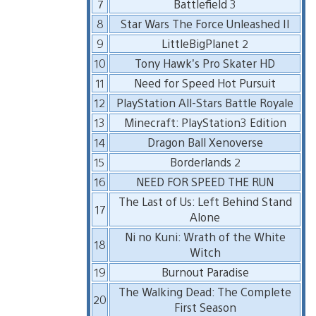
7
Battlefield 3
8
Star Wars The Force Unleashed II
9
LittleBigPlanet 2
10
Tony Hawk’s Pro Skater HD
11
Need for Speed Hot Pursuit
12
PlayStation All-Stars Battle Royale
13
Minecraft: PlayStation3 Edition
14
Dragon Ball Xenoverse
15
Borderlands 2
16
NEED FOR SPEED THE RUN
The Last of Us: Left Behind Stand
17
Alone
Ni no Kuni: Wrath of the White
18
Witch
19
Burnout Paradise
The Walking Dead: The Complete
20
First Season