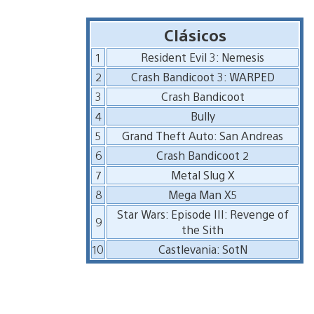
Clásicos
1
Resident Evil 3: Nemesis
2
Crash Bandicoot 3: WARPED
3
Crash Bandicoot
4
Bully
5
Grand Theft Auto: San Andreas
6
Crash Bandicoot 2
7
Metal Slug X
8
Mega Man X5
Star Wars: Episode III: Revenge of
9
the Sith
10
Castlevania: SotN