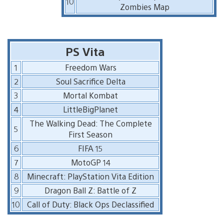
10
Zombies Map
PS Vita
1
Freedom Wars
2
Soul Sacrifice Delta
3
Mortal Kombat
4
LittleBigPlanet
The Walking Dead: The Complete
5
First Season
6
FIFA 15
7
MotoGP 14
8
Minecraft: PlayStation Vita Edition
9
Dragon Ball Z: Battle of Z
10
Call of Duty: Black Ops Declassified