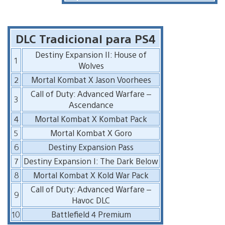
DLC Tradicional para PS4
Destiny Expansion II: House of
1
Wolves
2
Mortal Kombat X Jason Voorhees
Call of Duty: Advanced Warfare –
3
Ascendance
4
Mortal Kombat X Kombat Pack
5
Mortal Kombat X Goro
6
Destiny Expansion Pass
7
Destiny Expansion I: The Dark Below
8
Mortal Kombat X Kold War Pack
Call of Duty: Advanced Warfare –
9
Havoc DLC
10
Battlefield 4 Premium