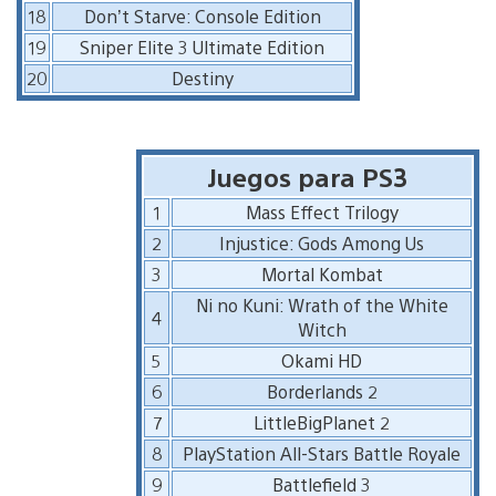
18
Don’t Starve: Console Edition
19
Sniper Elite 3 Ultimate Edition
20
Destiny
Juegos para PS3
1
Mass Effect Trilogy
2
Injustice: Gods Among Us
3
Mortal Kombat
Ni no Kuni: Wrath of the White
4
Witch
5
Okami HD
6
Borderlands 2
7
LittleBigPlanet 2
8
PlayStation All-Stars Battle Royale
9
Battlefield 3