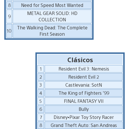
8
Need for Speed Most Wanted
METAL GEAR SOLID: HD
9
COLLECTION
The Walking Dead: The Complete
10
First Season
Clásicos
1
Resident Evil 3: Nemesis
2
Resident Evil 2
3
Castlevania: SotN
4
The King of Fighters ’99
5
FINAL FANTASY VII
6
Bully
7
Disney•Pixar Toy Story Racer
8
Grand Theft Auto: San Andreas