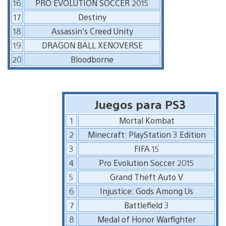
16
PRO EVOLUTION SOCCER 2015
17
Destiny
18
Assassin’s Creed Unity
19
DRAGON BALL XENOVERSE
20
Bloodborne
Juegos para PS3
1
Mortal Kombat
2
Minecraft: PlayStation 3 Edition
3
FIFA 15
4
Pro Evolution Soccer 2015
5
Grand Theft Auto V
6
Injustice: Gods Among Us
7
Battlefield 3
8
Medal of Honor Warfighter