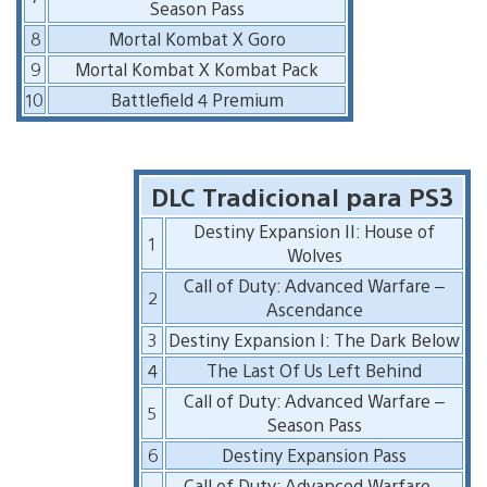
Season Pass
8
Mortal Kombat X Goro
9
Mortal Kombat X Kombat Pack
10
Battlefield 4 Premium
DLC Tradicional para PS3
Destiny Expansion II: House of
1
Wolves
Call of Duty: Advanced Warfare –
2
Ascendance
3
Destiny Expansion I: The Dark Below
4
The Last Of Us Left Behind
Call of Duty: Advanced Warfare –
5
Season Pass
6
Destiny Expansion Pass
Call of Duty: Advanced Warfare –