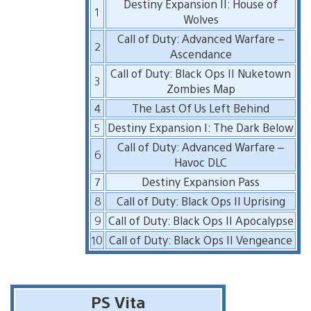
Destiny Expansion II: House of
1
Wolves
Call of Duty: Advanced Warfare –
2
Ascendance
Call of Duty: Black Ops II Nuketown
3
Zombies Map
4
The Last Of Us Left Behind
5
Destiny Expansion I: The Dark Below
Call of Duty: Advanced Warfare –
6
Havoc DLC
7
Destiny Expansion Pass
8
Call of Duty: Black Ops II Uprising
9
Call of Duty: Black Ops II Apocalypse
10
Call of Duty: Black Ops II Vengeance
PS Vita