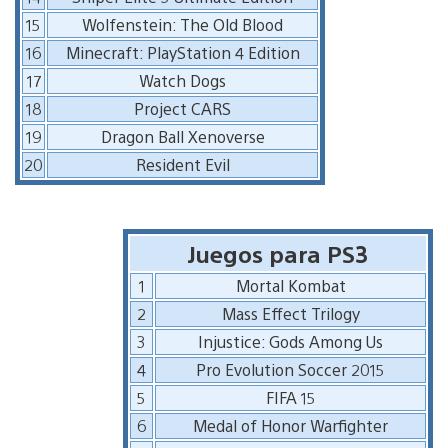
15
Wolfenstein: The Old Blood
16
Minecraft: PlayStation 4 Edition
17
Watch Dogs
18
Project CARS
19
Dragon Ball Xenoverse
20
Resident Evil
Juegos para PS3
1
Mortal Kombat
2
Mass Effect Trilogy
3
Injustice: Gods Among Us
4
Pro Evolution Soccer 2015
5
FIFA 15
6
Medal of Honor Warfighter