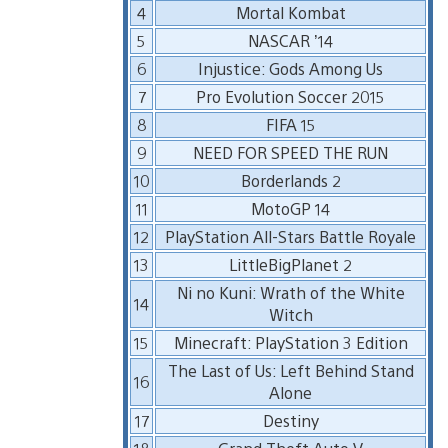
4
Mortal Kombat
5
NASCAR ’14
6
Injustice: Gods Among Us
7
Pro Evolution Soccer 2015
8
FIFA 15
9
NEED FOR SPEED THE RUN
10
Borderlands 2
11
MotoGP 14
12
PlayStation All-Stars Battle Royale
13
LittleBigPlanet 2
Ni no Kuni: Wrath of the White
14
Witch
15
Minecraft: PlayStation 3 Edition
The Last of Us: Left Behind Stand
16
Alone
17
Destiny