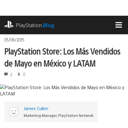
Pasa
al
contenido
playstation.com
PlayStation
.Blog
MEN
05/06/2015
PlayStation Store: Los Más Vendidos
de Mayo en México y LATAM
2
0
James Cullen
Marketing Manager, PlayStation Network.