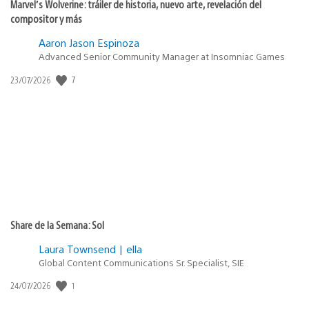
Marvel’s Wolverine: tráiler de historia, nuevo arte, revelación del
compositor y más
Aaron Jason Espinoza
Advanced Senior Community Manager at Insomniac Games
7
Fecha
23/07/2026
de
publicación:
Share de la Semana: Sol
Laura Townsend | ella
Global Content Communications Sr. Specialist, SIE
1
Fecha
24/07/2026
de