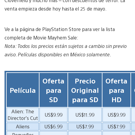
Cloverfield y mucho más – con descuentos de terror. La
venta empieza desde hoy hasta el 25 de mayo.
Ve a la página de PlayStation Store para ver la lista
completa de Movie Mayhem Sale:
Nota: Todos los precios están sujetos a cambio sin previo
aviso. Películas disponibles en México solamente.
Oferta
Precio
Oferta
Película
para
Original
para
SD
para SD
HD
Alien: The
US$9.99
US$11.99
US$9.99
Director’s Cut
Aliens
US$6.99
US$7.99
US$7.99
Pequeños