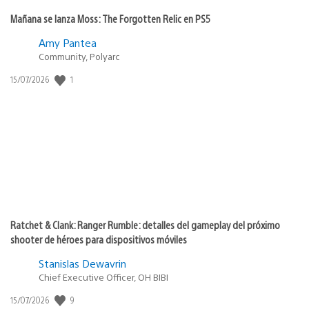
Mañana se lanza Moss: The Forgotten Relic en PS5
Amy Pantea
Community, Polyarc
1
Fecha
15/07/2026
de
publicación:
Ratchet & Clank: Ranger Rumble: detalles del gameplay del próximo
shooter de héroes para dispositivos móviles
Stanislas Dewavrin
Chief Executive Officer, OH BIBI
9
Fecha
15/07/2026