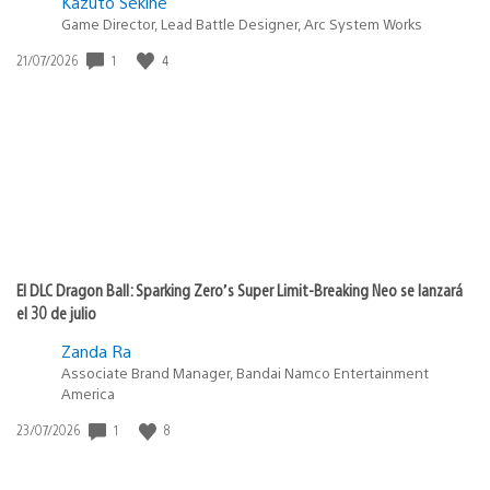
Kazuto Sekine
Game Director, Lead Battle Designer, Arc System Works
1
4
Fecha
21/07/2026
de
publicación:
El DLC Dragon Ball: Sparking Zero’s Super Limit-Breaking Neo se lanzará
el 30 de julio
Zanda Ra
Associate Brand Manager, Bandai Namco Entertainment
America
1
8
Fecha
23/07/2026
de
publicación: