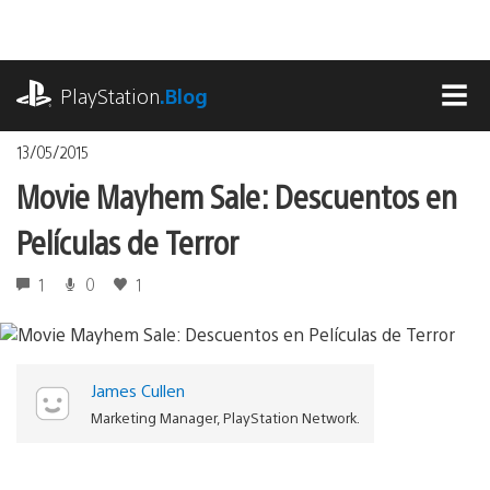
Pasa
al
contenido
playstation.com
PlayStation
.Blog
MEN
13/05/2015
Movie Mayhem Sale: Descuentos en
Películas de Terror
1
0
1
James Cullen
Marketing Manager, PlayStation Network.