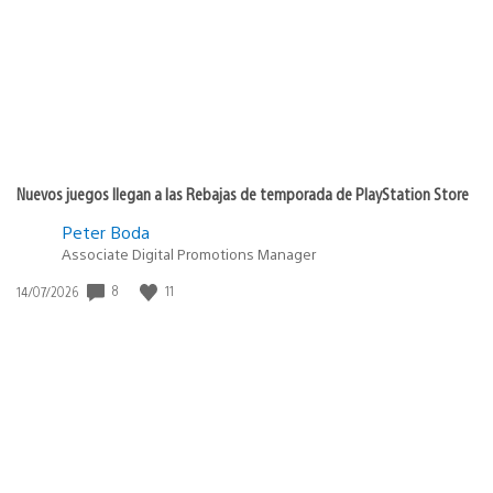
publicación:
Nuevos juegos llegan a las Rebajas de temporada de PlayStation Store
Peter Boda
Associate Digital Promotions Manager
8
11
Fecha
14/07/2026
de
publicación: