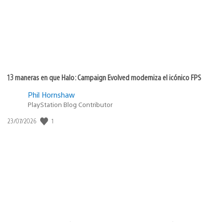
13 maneras en que Halo: Campaign Evolved moderniza el icónico FPS
Phil Hornshaw
PlayStation Blog Contributor
1
Fecha
23/07/2026
de
publicación: