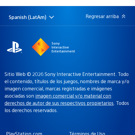
de
publicación:
Regresar arriba
Spanish (LatAm)
Elige
Región
una
actual:
región
Sony
Interactive
Entertainment
Sitio Web © 2026 Sony Interactive Entertainment. Todo
el contenido, títulos de los juegos, nombres de marca y/o
imagen comercial, marcas registradas e imágenes
asociadas son
imagen comercial y/o material con
derechos de autor de sus respectivos propietarios
. Todos
los derechos reservados.
PlayStation.com
Términos de Uso