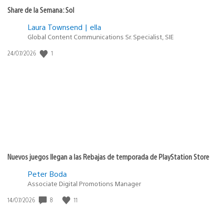
Share de la Semana: Sol
Laura Townsend | ella
Global Content Communications Sr. Specialist, SIE
1
Fecha
24/07/2026
de
publicación:
Nuevos juegos llegan a las Rebajas de temporada de PlayStation Store
Peter Boda
Associate Digital Promotions Manager
8
11
Fecha
14/07/2026
de
publicación: