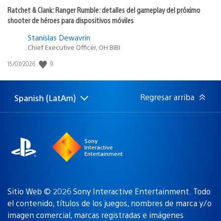
Ratchet & Clank: Ranger Rumble: detalles del gameplay del próximo
shooter de héroes para dispositivos móviles
Stanislas Dewavrin
Chief Executive Officer, OH BIBI
9
Fecha
15/07/2026
de
publicación:
Regresar arriba
Spanish (LatAm)
Elige
Región
una
actual:
región
Sony
Interactive
Entertainment
Sitio Web © 2026 Sony Interactive Entertainment. Todo
el contenido, títulos de los juegos, nombres de marca y/o
imagen comercial, marcas registradas e imágenes