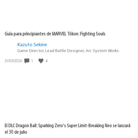
Guía para principiantes de MARVEL Tōkon: Fighting Souls
Kazuto Sekine
Game Director, Lead Battle Designer, Arc System Works
1
4
Fecha
21/07/2026
de
publicación:
El DLC Dragon Ball: Sparking Zero’s Super Limit-Breaking Neo se lanzará
el 30 de julio