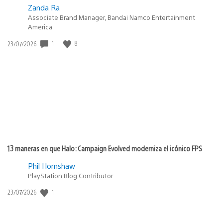
Zanda Ra
Associate Brand Manager, Bandai Namco Entertainment
America
1
8
Fecha
23/07/2026
de
publicación:
13 maneras en que Halo: Campaign Evolved moderniza el icónico FPS
Phil Hornshaw
PlayStation Blog Contributor
1
Fecha
23/07/2026
de
publicación: