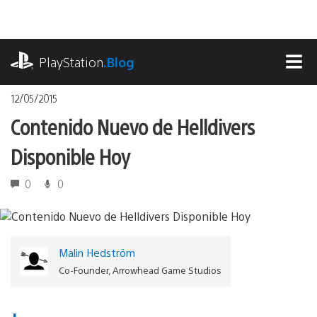
Pasa
al
contenido
playstation.com
PlayStation
.Blog
MEN
12/05/2015
Contenido Nuevo de Helldivers
Disponible Hoy
0
0
Malin Hedström
Co-Founder, Arrowhead Game Studios