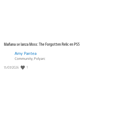
Mañana se lanza Moss: The Forgotten Relic en PS5
Amy Pantea
Community, Polyarc
1
Fecha
15/07/2026
de
publicación: