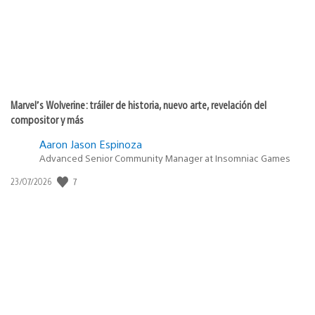
Marvel’s Wolverine: tráiler de historia, nuevo arte, revelación del
compositor y más
Aaron Jason Espinoza
Advanced Senior Community Manager at Insomniac Games
7
Fecha
23/07/2026
de
publicación: