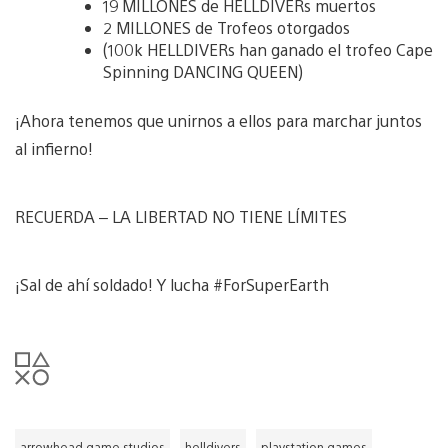
19 MILLONES de HELLDIVERs muertos
2 MILLONES de Trofeos otorgados
(100k HELLDIVERs han ganado el trofeo Cape
Spinning DANCING QUEEN)
¡Ahora tenemos que unirnos a ellos para marchar juntos
al infierno!
RECUERDA – LA LIBERTAD NO TIENE LÍMITES
¡Sal de ahí soldado! Y lucha #ForSuperEarth
arrowhead game studios
helldivers
playstation games