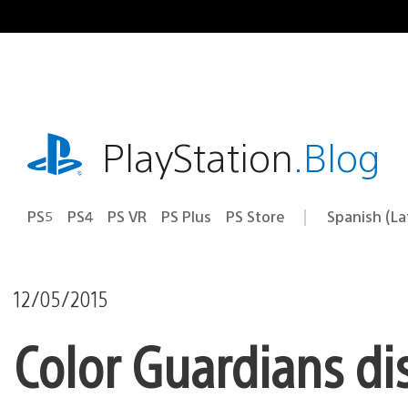
Pasa
al
contenido
playstation.com
PlayStation
.Blog
PS5
PS4
PS VR
PS Plus
PS Store
Spanish (L
Elige
Región
una
actual:
región
12/05/2015
Color Guardians di