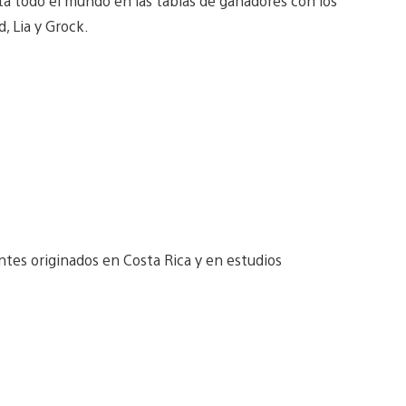
a todo el mundo en las tablas de ganadores con los
, Lia y Grock.
ntes originados en Costa Rica y en estudios