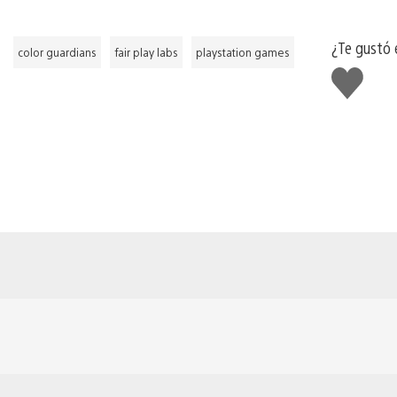
¿Te gustó 
color guardians
fair play labs
playstation games
Me
gusta