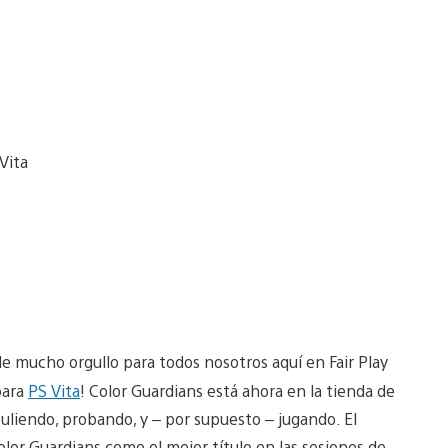
de mucho orgullo para todos nosotros aquí en Fair Play
para
PS Vita
! Color Guardians está ahora en la tienda de
uliendo, probando, y – por supuesto – jugando. El
or Guardians como el mejor título en las sesiones de