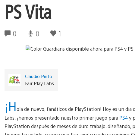
PS Vita
0
0
1
Claudio Pinto
Fair Play Labs
¡H
ola de nuevo, fanáticos de PlayStation! Hoy es un día 
Labs: ¡hemos presentado nuestro primer juego para
PS4
y 
PlayStation después de meses de duro trabajo, diseñando, p
tiempo ha volado; parece que fue ayer cuando escogimos Col