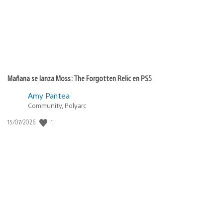
Mañana se lanza Moss: The Forgotten Relic en PS5
Amy Pantea
Community, Polyarc
1
Fecha
15/07/2026
de
publicación: