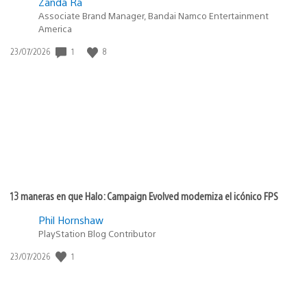
Zanda Ra
Associate Brand Manager, Bandai Namco Entertainment
America
1
8
Fecha
23/07/2026
de
publicación:
13 maneras en que Halo: Campaign Evolved moderniza el icónico FPS
Phil Hornshaw
PlayStation Blog Contributor
1
Fecha
23/07/2026
de
publicación: