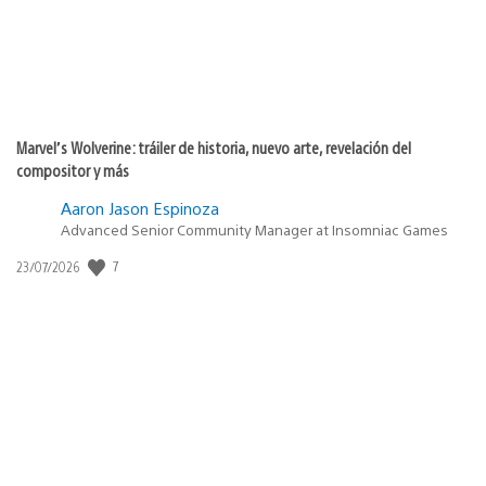
Marvel’s Wolverine: tráiler de historia, nuevo arte, revelación del
compositor y más
Aaron Jason Espinoza
Advanced Senior Community Manager at Insomniac Games
7
Fecha
23/07/2026
de
publicación: