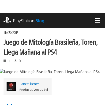
Pasa
al
contenido
playstation.com
PlayStation
.Blog
MEN
11/05/2015
Juego de Mitología Brasileña, Toren,
Llega Mañana al PS4
2
0
Lance James
Producer, Versus Evil