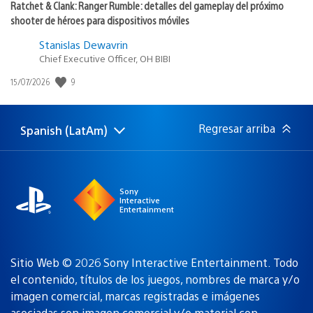
Ratchet & Clank: Ranger Rumble: detalles del gameplay del próximo
shooter de héroes para dispositivos móviles
Stanislas Dewavrin
Chief Executive Officer, OH BIBI
9
Fecha
15/07/2026
de
publicación:
Regresar arriba
Spanish (LatAm)
Elige
Región
una
actual:
región
Sony
Interactive
Entertainment
Sitio Web © 2026 Sony Interactive Entertainment. Todo
el contenido, títulos de los juegos, nombres de marca y/o
imagen comercial, marcas registradas e imágenes
asociadas son
imagen comercial y/o material con