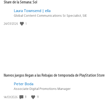
Share de la Semana: Sol
Laura Townsend | ella
Global Content Communications Sr. Specialist, SIE
1
Fecha
24/07/2026
de
publicación:
Nuevos juegos llegan a las Rebajas de temporada de PlayStation Store
Peter Boda
Associate Digital Promotions Manager
8
11
Fecha
14/07/2026
de
publicación: