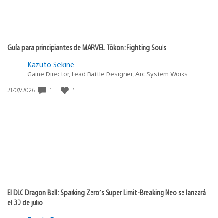
Guía para principiantes de MARVEL Tōkon: Fighting Souls
Kazuto Sekine
Game Director, Lead Battle Designer, Arc System Works
1
4
Fecha
21/07/2026
de
publicación:
El DLC Dragon Ball: Sparking Zero’s Super Limit-Breaking Neo se lanzará
el 30 de julio