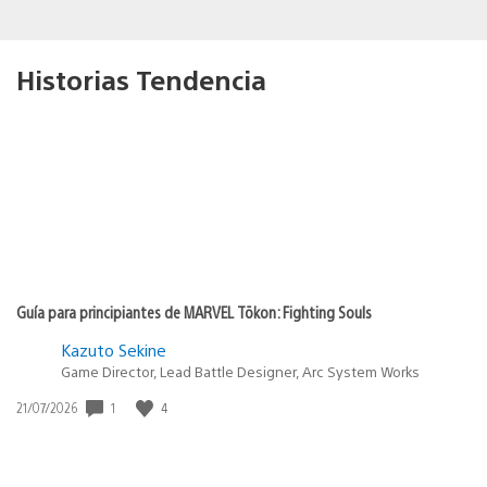
Historias Tendencia
Guía para principiantes de MARVEL Tōkon: Fighting Souls
Kazuto Sekine
Game Director, Lead Battle Designer, Arc System Works
1
4
Fecha
21/07/2026
de
publicación: