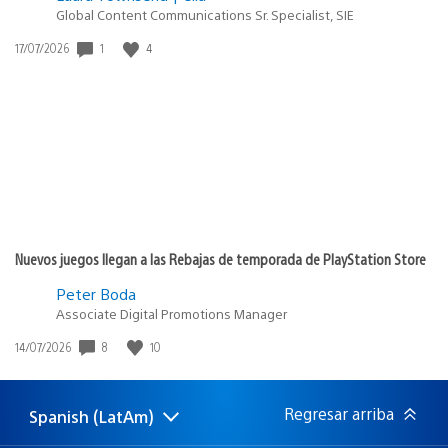
Global Content Communications Sr. Specialist, SIE
1
4
Fecha
17/07/2026
de
publicación:
Nuevos juegos llegan a las Rebajas de temporada de PlayStation Store
Peter Boda
Associate Digital Promotions Manager
8
10
Fecha
14/07/2026
de
publicación:
Regresar arriba
Spanish (LatAm)
Elige
Región
una
actual: