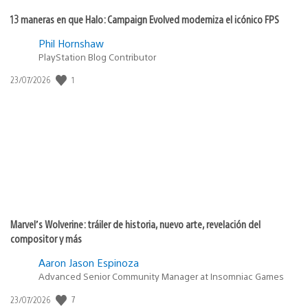
13 maneras en que Halo: Campaign Evolved moderniza el icónico FPS
Phil Hornshaw
PlayStation Blog Contributor
1
Fecha
23/07/2026
de
publicación:
Marvel’s Wolverine: tráiler de historia, nuevo arte, revelación del
compositor y más
Aaron Jason Espinoza
Advanced Senior Community Manager at Insomniac Games
7
Fecha
23/07/2026