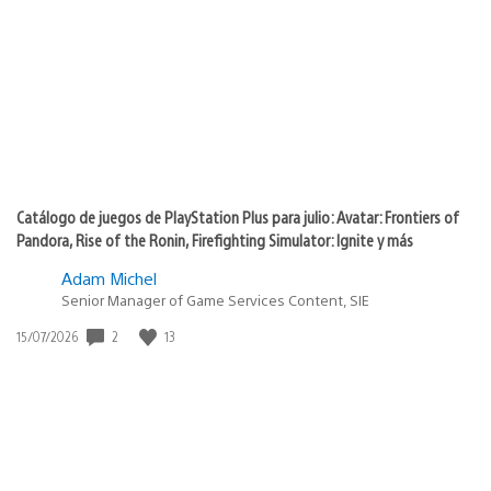
de
publicación:
Catálogo de juegos de PlayStation Plus para julio: Avatar: Frontiers of
Pandora, Rise of the Ronin, Firefighting Simulator: Ignite y más
Adam Michel
Senior Manager of Game Services Content, SIE
2
13
Fecha
15/07/2026
de
publicación: