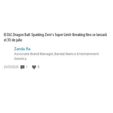
El DLC Dragon Ball: Sparking Zero’s Super Limit-Breaking Neo se lanzará
el 30 de julio
Zanda Ra
Associate Brand Manager, Bandai Namco Entertainment
America
1
8
Fecha
23/07/2026
de
publicación: