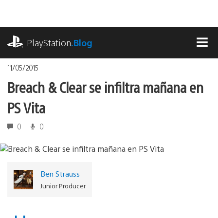
Pasa
al
contenido
playstation.com
PlayStation
.Blog
MEN
11/05/2015
Breach & Clear se infiltra mañana en
PS Vita
0
0
Ben Strauss
Junior Producer