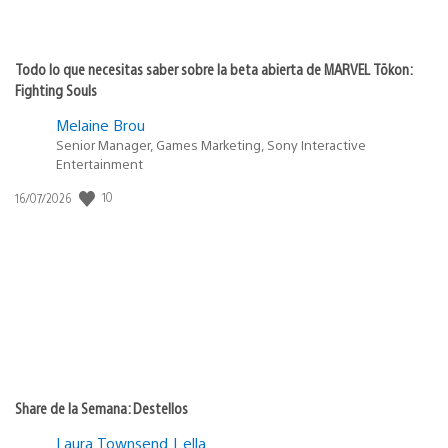
Todo lo que necesitas saber sobre la beta abierta de MARVEL Tōkon:
Fighting Souls
Melaine Brou
Senior Manager, Games Marketing, Sony Interactive
Entertainment
10
Fecha
16/07/2026
de
publicación:
Share de la Semana: Destellos
Laura Townsend | ella