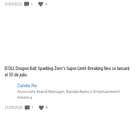
1
4
Fecha
21/07/2026
de
publicación:
El DLC Dragon Ball: Sparking Zero’s Super Limit-Breaking Neo se lanzará
el 30 de julio
Zanda Ra
Associate Brand Manager, Bandai Namco Entertainment
America
1
8
Fecha
23/07/2026
de
publicación: