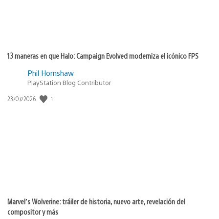
13 maneras en que Halo: Campaign Evolved moderniza el icónico FPS
Phil Hornshaw
PlayStation Blog Contributor
1
Fecha
23/07/2026
de
publicación:
Marvel’s Wolverine: tráiler de historia, nuevo arte, revelación del
compositor y más