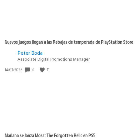
Nuevos juegos llegan a las Rebajas de temporada de PlayStation Store
Peter Boda
Associate Digital Promotions Manager
8
11
Fecha
14/07/2026
de
publicación:
Mañana se lanza Moss: The Forgotten Relic en PS5