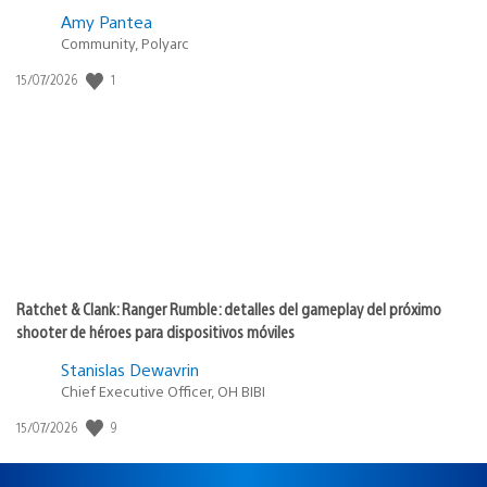
Amy Pantea
Community, Polyarc
1
Fecha
15/07/2026
de
publicación:
Ratchet & Clank: Ranger Rumble: detalles del gameplay del próximo
shooter de héroes para dispositivos móviles
Stanislas Dewavrin
Chief Executive Officer, OH BIBI
9
Fecha
15/07/2026
de
publicación: