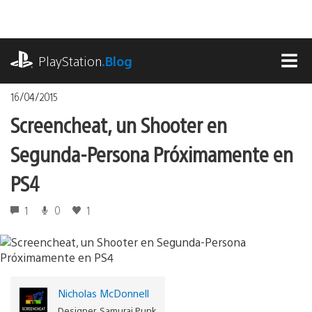
Pasa
al
contenido
playstation.com
PlayStation
.Blog
MEN
16/04/2015
Screencheat, un Shooter en
Segunda-Persona Próximamente en
PS4
1
0
1
Nicholas McDonnell
Designer, Samurai Punk