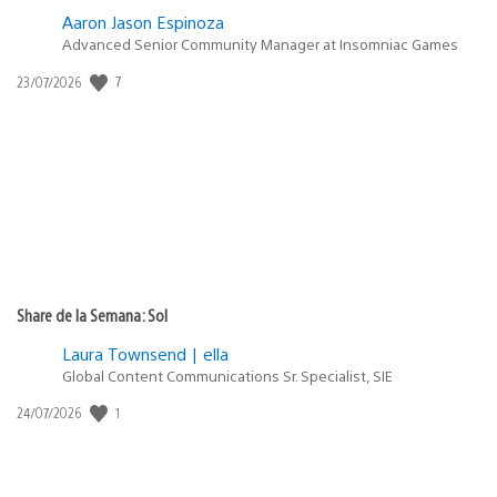
Aaron Jason Espinoza
Advanced Senior Community Manager at Insomniac Games
7
Fecha
23/07/2026
de
publicación:
Share de la Semana: Sol
Laura Townsend | ella
Global Content Communications Sr. Specialist, SIE
1
Fecha
24/07/2026
de
publicación: