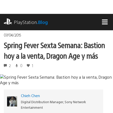
Pasa
al
contenido
playstation.com
PlayStation
.Blog
MEN
07/04/2015
Spring Fever Sexta Semana: Bastion
hoy a la venta, Dragon Age y más
2
0
1
Chieh Chen
Digital Distribution Manager, Sony Network
Entertainment