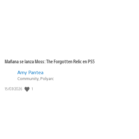
de
publicación:
Mañana se lanza Moss: The Forgotten Relic en PS5
Amy Pantea
Community, Polyarc
1
Fecha
15/07/2026
de
publicación: