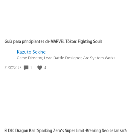
Guía para principiantes de MARVEL Tōkon: Fighting Souls
Kazuto Sekine
Game Director, Lead Battle Designer, Arc System Works
1
4
Fecha
21/07/2026
de
publicación:
El DLC Dragon Ball: Sparking Zero’s Super Limit-Breaking Neo se lanzará