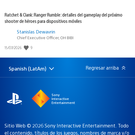
Ratchet & Clank: Ranger Rumble: detalles del gameplay del próximo
shooter de héroes para dispositivos móviles
Stanislas Dewavrin
Chief Executive Officer, OH BIBI
9
Fecha
15/07/2026
de
publicación:
Regresar arriba
Spanish (LatAm)
Elige
Región
una
actual:
región
Sony
Interactive
Entertainment
Sitio Web © 2026 Sony Interactive Entertainment. Todo
el contenido, títulos de los juegos, nombres de marca y/o