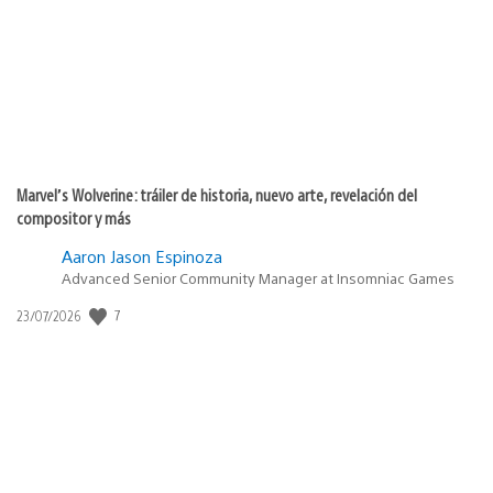
publicación:
Marvel’s Wolverine: tráiler de historia, nuevo arte, revelación del
compositor y más
Aaron Jason Espinoza
Advanced Senior Community Manager at Insomniac Games
7
Fecha
23/07/2026
de
publicación: