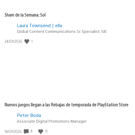
Share de la Semana: Sol
Laura Townsend | ella
Global Content Communications Sr. Specialist, SIE
1
Fecha
24/07/2026
de
publicación:
Nuevos juegos llegan a las Rebajas de temporada de PlayStation Store
Peter Boda
Associate Digital Promotions Manager
8
11
Fecha
14/07/2026