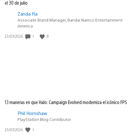
el 30 de julio
Zanda Ra
Associate Brand Manager, Bandai Namco Entertainment
America
1
8
Fecha
23/07/2026
de
publicación:
13 maneras en que Halo: Campaign Evolved moderniza el icónico FPS
Phil Hornshaw
PlayStation Blog Contributor
1
Fecha
23/07/2026
de