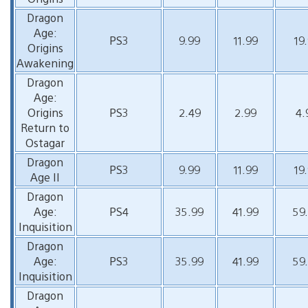
Dragon
Age:
PS3
9.99
11.99
19
Origins
Awakening
Dragon
Age:
Origins
PS3
2.49
2.99
4.
Return to
Ostagar
Dragon
PS3
9.99
11.99
19
Age II
Dragon
Age:
PS4
35.99
41.99
59
Inquisition
Dragon
Age:
PS3
35.99
41.99
59
Inquisition
Dragon