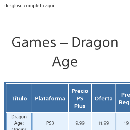
desglose completo aquí:
Games – Dragon
Age
Precio
Pre
Título
Plataforma
PS
Oferta
Reg
Plus
Dragon
Age:
PS3
9.99
11.99
19
Origins