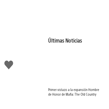
Últimas Noticias
Me
gusta
Primer vistazo a la expansión Hombre
de Honor de Mafia: The Old Country