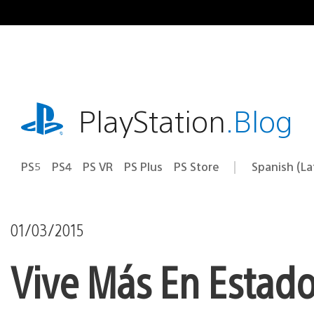
Pasa
al
contenido
playstation.com
PlayStation
.Blog
PS5
PS4
PS VR
PS Plus
PS Store
Spanish (L
Elige
Región
una
actual:
región
01/03/2015
Vive Más En Estado