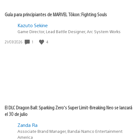
Guía para principiantes de MARVEL Tōkon: Fighting Souls
Kazuto Sekine
Game Director, Lead Battle Designer, Arc System Works
1
4
Fecha
21/07/2026
de
publicación:
El DLC Dragon Ball: Sparking Zero’s Super Limit-Breaking Neo se lanzará
el 30 de julio
Zanda Ra
Associate Brand Manager, Bandai Namco Entertainment
America