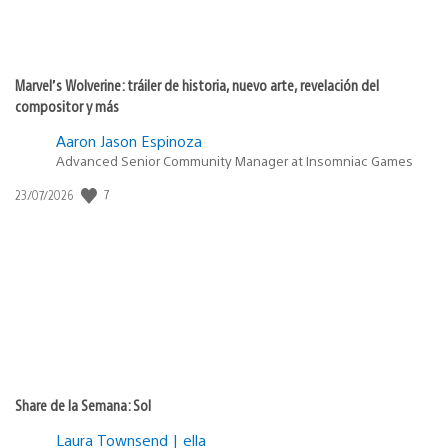
Marvel’s Wolverine: tráiler de historia, nuevo arte, revelación del
compositor y más
Aaron Jason Espinoza
Advanced Senior Community Manager at Insomniac Games
7
Fecha
23/07/2026
de
publicación:
Share de la Semana: Sol
Laura Townsend | ella