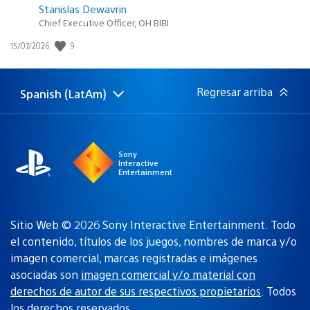
Stanislas Dewavrin
Chief Executive Officer, OH BIBI
9
Fecha
15/07/2026
de
publicación:
Regresar arriba
Spanish (LatAm)
Elige
Región
una
actual:
región
Sony
Interactive
Entertainment
Sitio Web © 2026 Sony Interactive Entertainment. Todo
el contenido, títulos de los juegos, nombres de marca y/o
imagen comercial, marcas registradas e imágenes
asociadas son
imagen comercial y/o material con
derechos de autor de sus respectivos propietarios
. Todos
los derechos reservados.