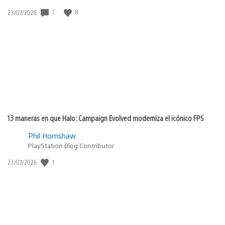
1
8
Fecha
23/07/2026
de
publicación:
13 maneras en que Halo: Campaign Evolved moderniza el icónico FPS
Phil Hornshaw
PlayStation Blog Contributor
1
Fecha
23/07/2026
de
publicación: