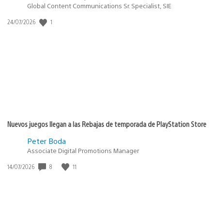
Global Content Communications Sr. Specialist, SIE
1
Fecha
24/07/2026
de
publicación:
Nuevos juegos llegan a las Rebajas de temporada de PlayStation Store
Peter Boda
Associate Digital Promotions Manager
8
11
Fecha
14/07/2026
de
publicación: