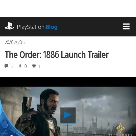
Pasa
al
contenido
playstation.com
PlayStation
.Blog
MEN
20/02/2015
The Order: 1886 Launch Trailer
5
0
1
Reproducir
The
Order:
1886
Launch