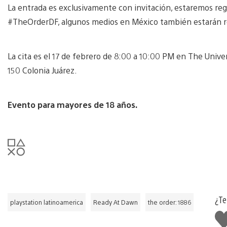
La entrada es exclusivamente con invitación, estaremos re
#TheOrderDF, algunos medios en México también estarán r
La cita es el 17 de febrero de 8:00 a 10:00 PM en The Univ
150 Colonia Juárez.
Evento para mayores de 18 años.
¿Te
playstation latinoamerica
Ready At Dawn
the order: 1886
M
gu