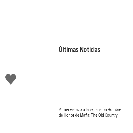
Últimas Noticias
Me
gusta
Primer vistazo a la expansión Hombre
de Honor de Mafia: The Old Country