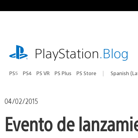
Pasa
al
contenido
playstation.com
PlayStation
.Blog
PS5
PS4
PS VR
PS Plus
PS Store
Spanish (L
Elige
Región
una
actual:
región
04/02/2015
Evento de lanzami