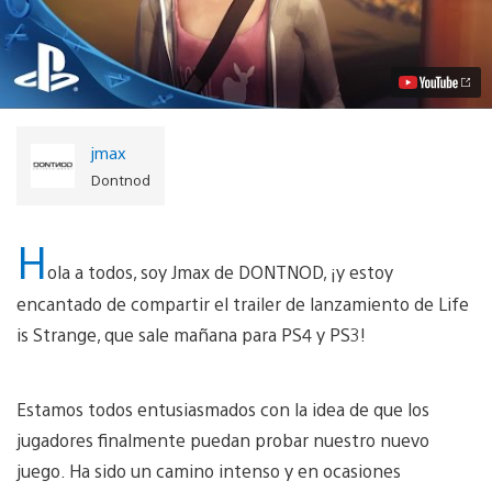
is
Strange
Episodio
1
sale
mañana
para
PS4,
jmax
PS3
Video
Dontnod
H
ola a todos, soy Jmax de DONTNOD, ¡y estoy
encantado de compartir el trailer de lanzamiento de Life
is Strange, que sale mañana para PS4 y PS3!
Estamos todos entusiasmados con la idea de que los
jugadores finalmente puedan probar nuestro nuevo
juego. Ha sido un camino intenso y en ocasiones