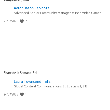
Aaron Jason Espinoza
Advanced Senior Community Manager at Insomniac Games
7
Fecha
23/07/2026
de
publicación:
Share de la Semana: Sol
Laura Townsend | ella
Global Content Communications Sr. Specialist, SIE
1
Fecha
24/07/2026
de
publicación: