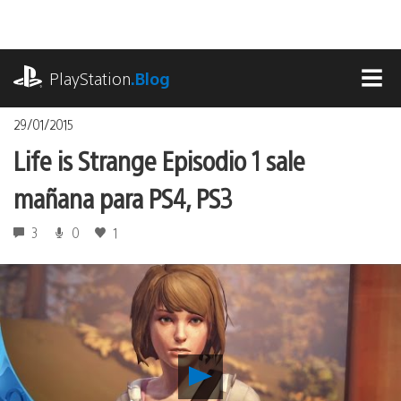
Pasa
al
contenido
playstation.com
PlayStation
.Blog
MEN
29/01/2015
Life is Strange Episodio 1 sale
mañana para PS4, PS3
3
0
1
Reproducir
Life