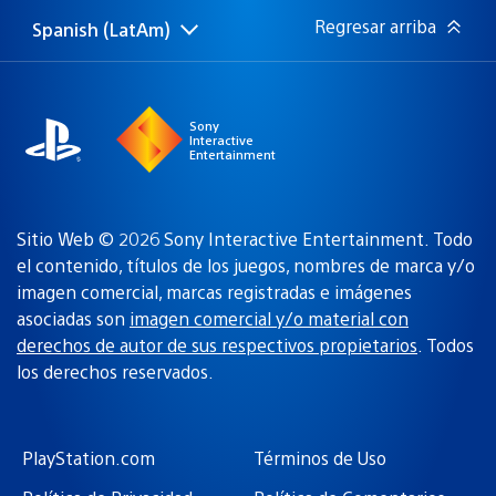
Regresar arriba
Spanish (LatAm)
Elige
Región
una
actual:
región
Sony
Interactive
Entertainment
Sitio Web © 2026 Sony Interactive Entertainment. Todo
el contenido, títulos de los juegos, nombres de marca y/o
imagen comercial, marcas registradas e imágenes
asociadas son
imagen comercial y/o material con
derechos de autor de sus respectivos propietarios
. Todos
los derechos reservados.
PlayStation.com
Términos de Uso