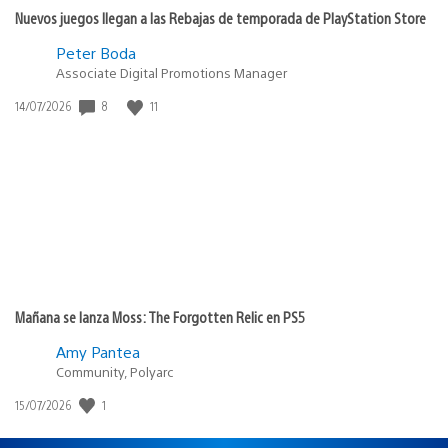
Nuevos juegos llegan a las Rebajas de temporada de PlayStation Store
Peter Boda
Associate Digital Promotions Manager
8
11
Fecha
14/07/2026
de
publicación:
Mañana se lanza Moss: The Forgotten Relic en PS5
Amy Pantea
Community, Polyarc
1
Fecha
15/07/2026
de
publicación: