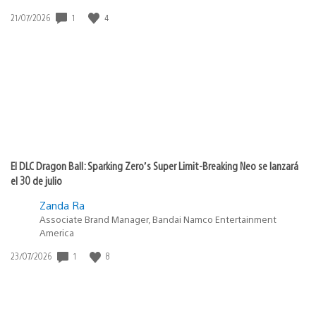
1
4
Fecha
21/07/2026
de
publicación:
El DLC Dragon Ball: Sparking Zero’s Super Limit-Breaking Neo se lanzará
el 30 de julio
Zanda Ra
Associate Brand Manager, Bandai Namco Entertainment
America
1
8
Fecha
23/07/2026
de
publicación: