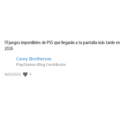
19 juegos imperdibles de PS5 que llegarán a tu pantalla más tarde en
2026
Corey Brotherson
PlayStation Blog Contributor
6
Fecha
14/07/2026
de
publicación: