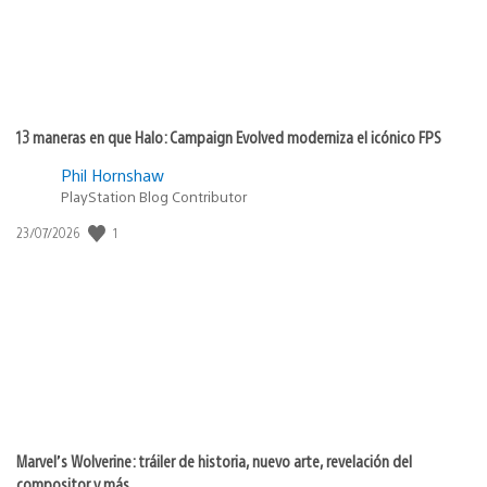
13 maneras en que Halo: Campaign Evolved moderniza el icónico FPS
Phil Hornshaw
PlayStation Blog Contributor
1
Fecha
23/07/2026
de
publicación:
Marvel’s Wolverine: tráiler de historia, nuevo arte, revelación del
compositor y más