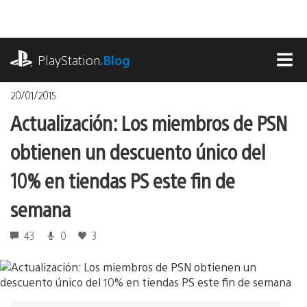
Pasa
al
contenido
playstation.com
PlayStation
.Blog
MEN
20/01/2015
Actualización: Los miembros de PSN
obtienen un descuento único del
10% en tiendas PS este fin de
semana
43
0
3