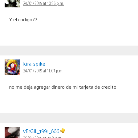
24/01/2015 at 10:36 p.m.
Y el codigo??
kira-spike
24/01/2015 at 11:07 p.m.
no me deja agregar dinero de mi tarjeta de credito
vErGiL_1991_666
26/01/2015 at 4:58 a.m.