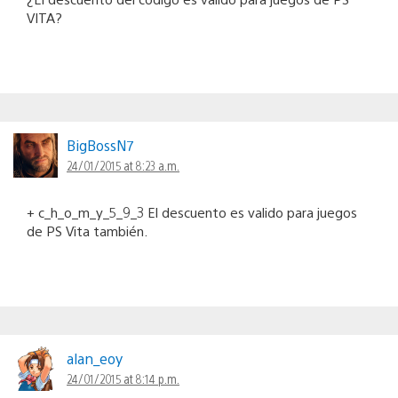
VITA?
BigBossN7
24/01/2015 at 8:23 a.m.
+ c_h_o_m_y_5_9_3 El descuento es valido para juegos
de PS Vita también.
alan_eoy
24/01/2015 at 8:14 p.m.