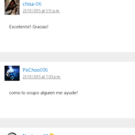
chisa-06
23/01/2015 at 5:51 p.m.
Excelente! Gracias!
PoChoo095
23/01/2015 at 7:00 p.m.
como lo ocupo alguien me ayude!