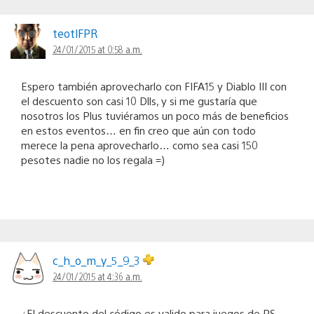
teotlFPR
24/01/2015 at 0:58 a.m.
Espero también aprovecharlo con FIFA15 y Diablo III con
el descuento son casi 10 Dlls, y si me gustaría que
nosotros los Plus tuviéramos un poco más de beneficios
en estos eventos… en fin creo que aún con todo
merece la pena aprovecharlo… como sea casi 150
pesotes nadie no los regala =)
c_h_o_m_y_5_9_3
24/01/2015 at 4:36 a.m.
¿El descuento del código es valido para juegos de PS