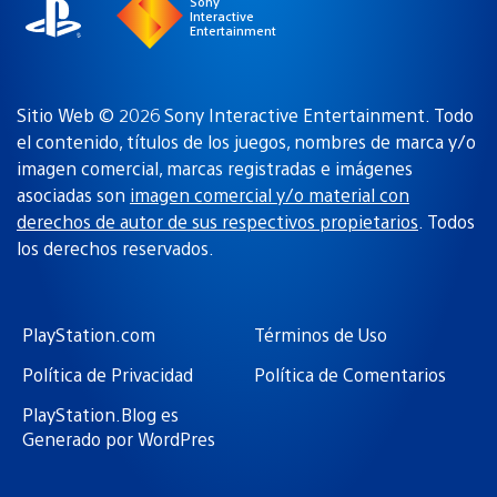
Sony
Interactive
Entertainment
Sitio Web © 2026 Sony Interactive Entertainment. Todo
el contenido, títulos de los juegos, nombres de marca y/o
imagen comercial, marcas registradas e imágenes
asociadas son
imagen comercial y/o material con
derechos de autor de sus respectivos propietarios
. Todos
los derechos reservados.
PlayStation.com
Términos de Uso
Política de Privacidad
Política de Comentarios
PlayStation.Blog es
Generado por WordPres