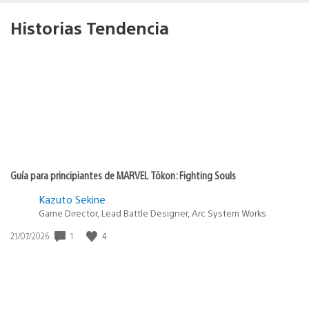
Historias Tendencia
Guía para principiantes de MARVEL Tōkon: Fighting Souls
Kazuto Sekine
Game Director, Lead Battle Designer, Arc System Works
1
4
Fecha
21/07/2026
de
publicación: