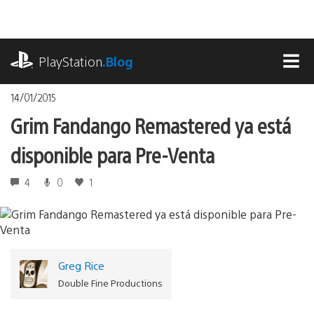
Pasa
al
contenido
playstation.com
PlayStation
.Blog
MEN
14/01/2015
Grim Fandango Remastered ya está
disponible para Pre-Venta
4
0
1
Greg Rice
Double Fine Productions