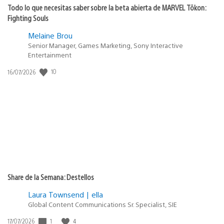
Todo lo que necesitas saber sobre la beta abierta de MARVEL Tōkon:
Fighting Souls
Melaine Brou
Senior Manager, Games Marketing, Sony Interactive
Entertainment
10
Fecha
16/07/2026
de
publicación:
Share de la Semana: Destellos
Laura Townsend | ella
Global Content Communications Sr. Specialist, SIE
1
4
Fecha
17/07/2026