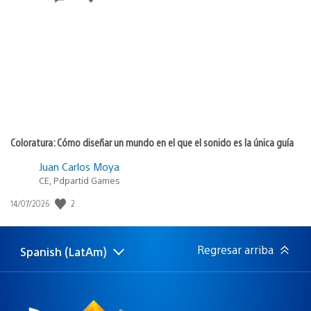
de
publicación:
Coloratura: Cómo diseñar un mundo en el que el sonido es la única guía
Juan Carlos Moya
CE, Pdpartid Games
2
Fecha
14/07/2026
de
publicación:
Regresar arriba
Spanish (LatAm)
Elige
Región
una
actual:
región