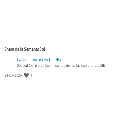
Share de la Semana: Sol
Laura Townsend | ella
Global Content Communications Sr. Specialist, SIE
1
Fecha
24/07/2026
de
publicación: