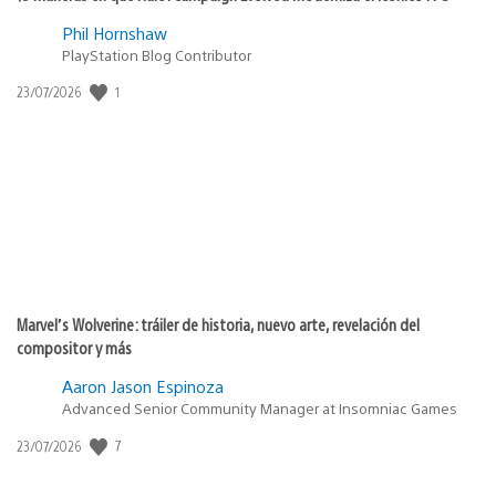
Phil Hornshaw
PlayStation Blog Contributor
1
Fecha
23/07/2026
de
publicación:
Marvel’s Wolverine: tráiler de historia, nuevo arte, revelación del
compositor y más
Aaron Jason Espinoza
Advanced Senior Community Manager at Insomniac Games
7
Fecha
23/07/2026
de
publicación: