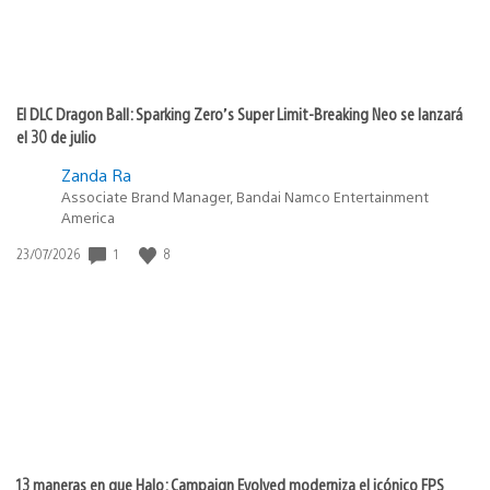
El DLC Dragon Ball: Sparking Zero’s Super Limit-Breaking Neo se lanzará
el 30 de julio
Zanda Ra
Associate Brand Manager, Bandai Namco Entertainment
America
1
8
Fecha
23/07/2026
de
publicación:
13 maneras en que Halo: Campaign Evolved moderniza el icónico FPS