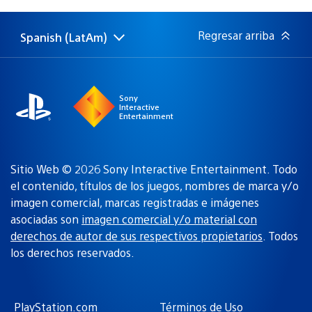
de
publicación:
Regresar arriba
Spanish (LatAm)
Elige
Región
una
actual:
región
Sony
Interactive
Entertainment
Sitio Web © 2026 Sony Interactive Entertainment. Todo
el contenido, títulos de los juegos, nombres de marca y/o
imagen comercial, marcas registradas e imágenes
asociadas son
imagen comercial y/o material con
derechos de autor de sus respectivos propietarios
. Todos
los derechos reservados.
PlayStation.com
Términos de Uso