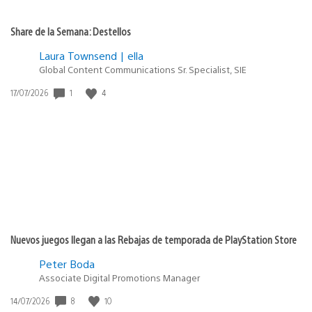
Share de la Semana: Destellos
Laura Townsend | ella
Global Content Communications Sr. Specialist, SIE
1
4
Fecha
17/07/2026
de
publicación:
Nuevos juegos llegan a las Rebajas de temporada de PlayStation Store
Peter Boda
Associate Digital Promotions Manager
8
10
Fecha
14/07/2026