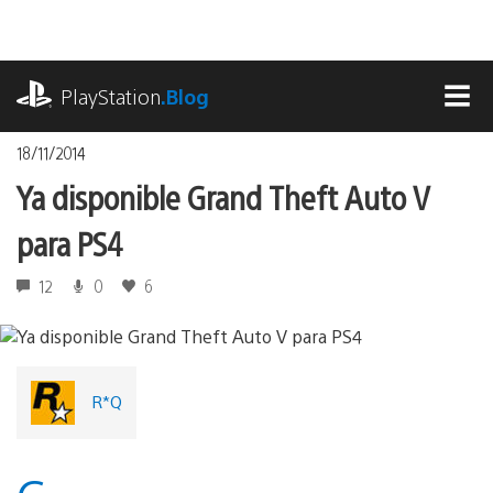
Pasa
al
contenido
playstation.com
PlayStation
.Blog
MEN
18/11/2014
Ya disponible Grand Theft Auto V
para PS4
12
0
6
R*Q