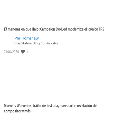
13 maneras en que Halo: Campaign Evolved moderniza el icónico FPS
Phil Hornshaw
PlayStation Blog Contributor
1
Fecha
23/07/2026
de
publicación:
Marvel’s Wolverine: tráiler de historia, nuevo arte, revelación del
compositor y más