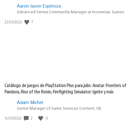
Aaron Jason Espinoza
Advanced Senior Community Manager at Insomniac Games
7
Fecha
23/07/2026
de
publicación:
Catálogo de juegos de PlayStation Plus para julio: Avatar: Frontiers of
Pandora, Rise of the Ronin, Firefighting Simulator: Ignite y más
Adam Michel
Senior Manager of Game Services Content, SIE
2
13
Fecha
15/07/2026
de
publicación: