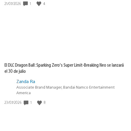
1
4
Fecha
21/07/2026
de
publicación:
El DLC Dragon Ball: Sparking Zero’s Super Limit-Breaking Neo se lanzará
el 30 de julio
Zanda Ra
Associate Brand Manager, Bandai Namco Entertainment
America
1
8
Fecha
23/07/2026
de
publicación: