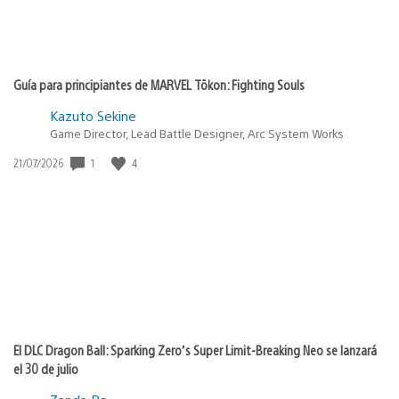
Guía para principiantes de MARVEL Tōkon: Fighting Souls
Kazuto Sekine
Game Director, Lead Battle Designer, Arc System Works
1
4
Fecha
21/07/2026
de
publicación:
El DLC Dragon Ball: Sparking Zero’s Super Limit-Breaking Neo se lanzará
el 30 de julio