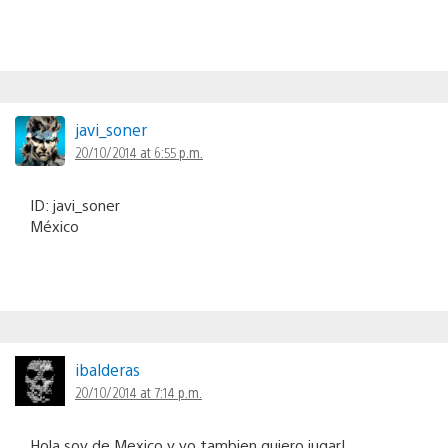
javi_soner
20/10/2014 at 6:55 p.m.
ID: javi_soner
México
ibalderas
20/10/2014 at 7:14 p.m.
Hola soy de Mexico y yo tambien quiero jugar!