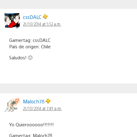
cssDALC
21/10/2014 at 5:52 a.m.
Gamertag: cssDALC
País de origen: Chile
Saludos! 🙂
Maloch78
21/10/2014 at 7:49 p.m.
Yo Quieroooooo!!!!!!!
Gamertag: Maloch78