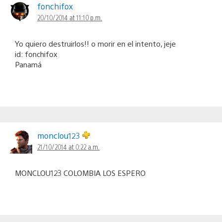
fonchifox
20/10/2014 at 11:10 p.m.
Yo quiero destruirlos!! o morir en el intento, jeje
id: fonchifox
Panamá
monclou123
21/10/2014 at 0:22 a.m.
MONCLOU123 COLOMBIA LOS ESPERO