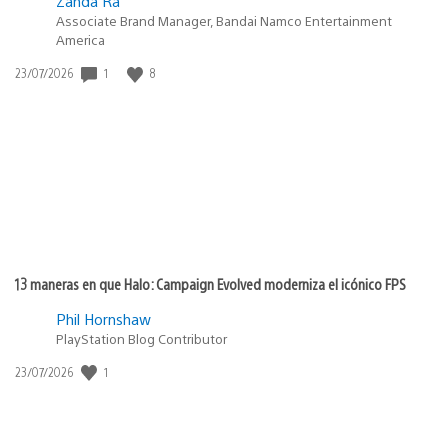
Zanda Ra
Associate Brand Manager, Bandai Namco Entertainment
America
1
8
Fecha
23/07/2026
de
publicación:
13 maneras en que Halo: Campaign Evolved moderniza el icónico FPS
Phil Hornshaw
PlayStation Blog Contributor
1
Fecha
23/07/2026
de
publicación: