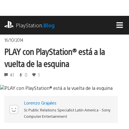
Pasa
al
contenido
playstation.com
PlayStation
.Blog
MEN
16/10/2014
PLAY con PlayStation® está a la
vuelta de la esquina
41
0
1
Lorenzo Grajales
Sr. Public Relations Specialist Latin America - Sony
Computer Entertainment