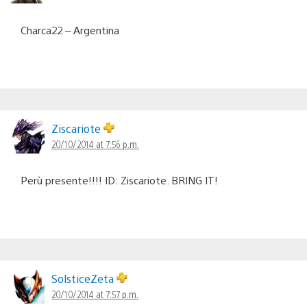
Charca22 – Argentina
Ziscariote
20/10/2014 at 7:56 p.m.
Perù presente!!!! ID: Ziscariote. BRING IT!
SolsticeZeta
20/10/2014 at 7:57 p.m.