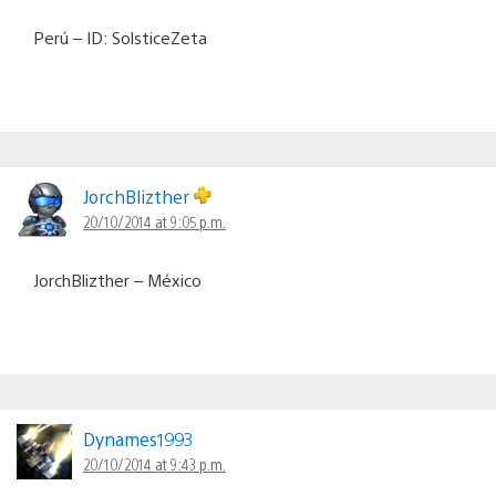
Perú – ID: SolsticeZeta
JorchBlizther
20/10/2014 at 9:05 p.m.
JorchBlizther – México
Dynames1993
20/10/2014 at 9:43 p.m.