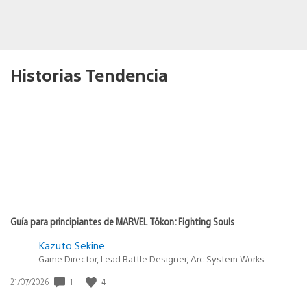
Historias Tendencia
Guía para principiantes de MARVEL Tōkon: Fighting Souls
Kazuto Sekine
Game Director, Lead Battle Designer, Arc System Works
1
4
Fecha
21/07/2026
de
publicación: