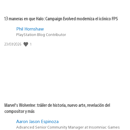
13 maneras en que Halo: Campaign Evolved moderniza el icónico FPS
Phil Hornshaw
PlayStation Blog Contributor
1
Fecha
23/07/2026
de
publicación:
Marvel’s Wolverine: tráiler de historia, nuevo arte, revelación del
compositor y más
Aaron Jason Espinoza
Advanced Senior Community Manager at Insomniac Games