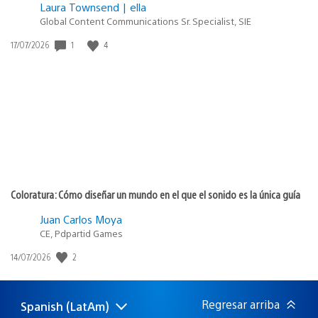
Laura Townsend | ella
Global Content Communications Sr. Specialist, SIE
1
4
Fecha
17/07/2026
de
publicación:
Coloratura: Cómo diseñar un mundo en el que el sonido es la única guía
Juan Carlos Moya
CE, Pdpartid Games
2
Fecha
14/07/2026
de
publicación:
Regresar arriba
Spanish (LatAm)
Elige
Región