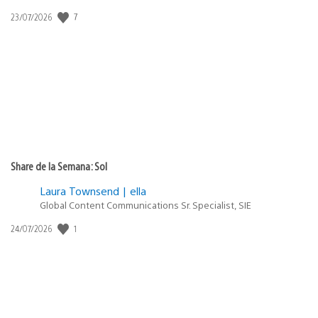
7
Fecha
23/07/2026
de
publicación:
Share de la Semana: Sol
Laura Townsend | ella
Global Content Communications Sr. Specialist, SIE
1
Fecha
24/07/2026
de
publicación: