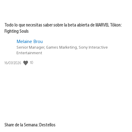
Todo lo que necesitas saber sobre la beta abierta de MARVEL Tōkon:
Fighting Souls
Melaine Brou
Senior Manager, Games Marketing, Sony Interactive
Entertainment
10
Fecha
16/07/2026
de
publicación:
Share de la Semana: Destellos