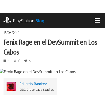
Pasa
al
contenido
playstation.com
PlayStation
.Blog
MEN
15/08/2014
Fenix Rage en el DevSummit en Los
Cabos
1
0
5
Eduardo Ramirez
CEO, Green Lava Studios