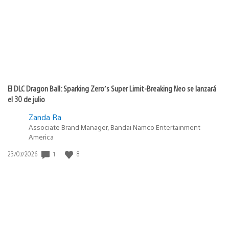
El DLC Dragon Ball: Sparking Zero’s Super Limit-Breaking Neo se lanzará
el 30 de julio
Zanda Ra
Associate Brand Manager, Bandai Namco Entertainment
America
1
8
Fecha
23/07/2026
de
publicación: