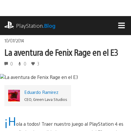
Pasa
al
contenido
playstation.com
PlayStation
.Blog
MEN
10/07/2014
La aventura de Fenix Rage en el E3
0
0
3
Eduardo Ramirez
CEO, Green Lava Studios
¡H
ola a todos! Traer nuestro juego al PlayStation 4 es