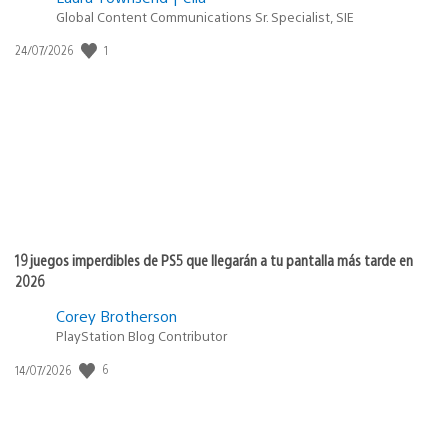
Global Content Communications Sr. Specialist, SIE
1
Fecha
24/07/2026
de
publicación:
19 juegos imperdibles de PS5 que llegarán a tu pantalla más tarde en
2026
Corey Brotherson
PlayStation Blog Contributor
6
Fecha
14/07/2026
de
publicación: