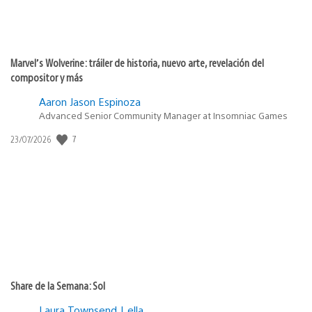
Marvel’s Wolverine: tráiler de historia, nuevo arte, revelación del
compositor y más
Aaron Jason Espinoza
Advanced Senior Community Manager at Insomniac Games
7
Fecha
23/07/2026
de
publicación:
Share de la Semana: Sol
Laura Townsend | ella