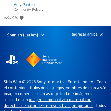
Amy Pantea
Community, Polyarc
1
Fecha
15/07/2026
de
publicación:
Regresar arriba
Spanish (LatAm)
Elige
Región
una
actual:
región
Sony
Interactive
Entertainment
Sitio Web © 2026 Sony Interactive Entertainment. Todo
el contenido, títulos de los juegos, nombres de marca y/o
imagen comercial, marcas registradas e imágenes
asociadas son
imagen comercial y/o material con
derechos de autor de sus respectivos propietarios
. Todos