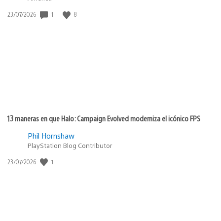
1
8
Fecha
23/07/2026
de
publicación:
13 maneras en que Halo: Campaign Evolved moderniza el icónico FPS
Phil Hornshaw
PlayStation Blog Contributor
1
Fecha
23/07/2026
de
publicación: