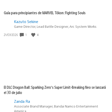
Guía para principiantes de MARVEL Tōkon: Fighting Souls
Kazuto Sekine
Game Director, Lead Battle Designer, Arc System Works
1
4
Fecha
21/07/2026
de
publicación:
El DLC Dragon Ball: Sparking Zero’s Super Limit-Breaking Neo se lanzará
el 30 de julio
Zanda Ra
Associate Brand Manager, Bandai Namco Entertainment
America