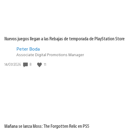
Nuevos juegos llegan a las Rebajas de temporada de PlayStation Store
Peter Boda
Associate Digital Promotions Manager
8
11
Fecha
14/07/2026
de
publicación:
Mañana se lanza Moss: The Forgotten Relic en PS5