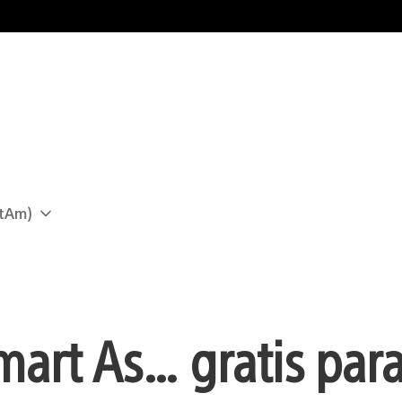
atAm)
mart As… gratis para