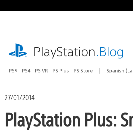
Pasa
al
contenido
playstation.com
PlayStation
.Blog
PS5
PS4
PS VR
PS Plus
PS Store
Spanish (L
Elige
Región
una
actual:
región
27/01/2014
PlayStation Plus: S