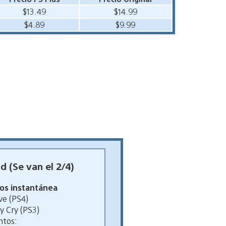
$13.49
$14.99
$4.89
$9.99
 (Se van el 2/4)
gos instantánea
ve (PS4)
y Cry (PS3)
ntos: