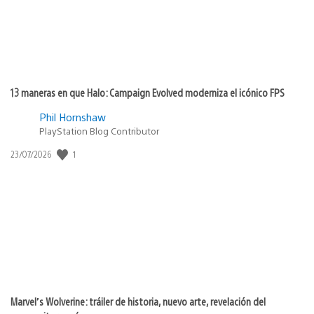
13 maneras en que Halo: Campaign Evolved moderniza el icónico FPS
Phil Hornshaw
PlayStation Blog Contributor
1
Fecha
23/07/2026
de
publicación:
Marvel’s Wolverine: tráiler de historia, nuevo arte, revelación del