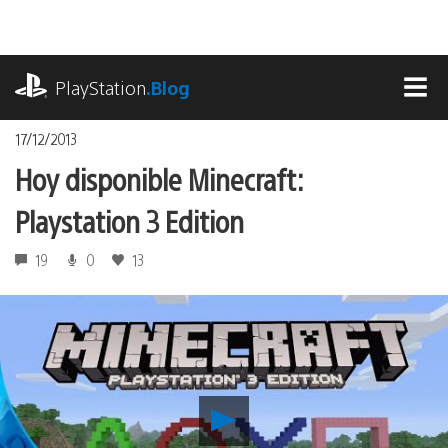
Pasa
al
contenido
playstation.com
PlayStation
.Blog
MEN
17/12/2013
Hoy disponible Minecraft:
Playstation 3 Edition
19
0
13
Reproducir
Hoy