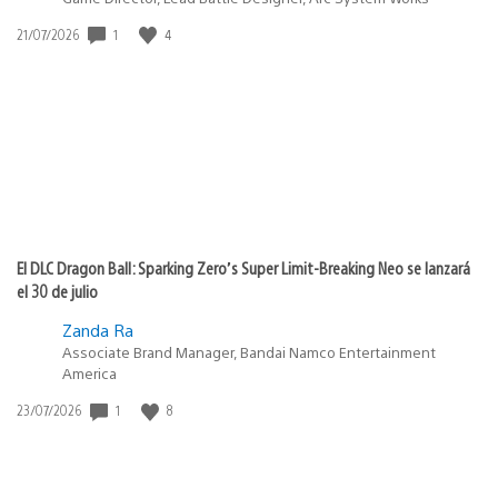
1
4
Fecha
21/07/2026
de
publicación:
El DLC Dragon Ball: Sparking Zero’s Super Limit-Breaking Neo se lanzará
el 30 de julio
Zanda Ra
Associate Brand Manager, Bandai Namco Entertainment
America
1
8
Fecha
23/07/2026
de
publicación: