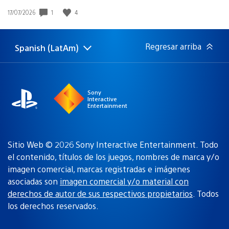
1
4
Fecha
17/07/2026
de
publicación:
Regresar arriba
Spanish (LatAm)
Elige
Región
una
actual:
región
Sony
Interactive
Entertainment
Sitio Web © 2026 Sony Interactive Entertainment. Todo
el contenido, títulos de los juegos, nombres de marca y/o
imagen comercial, marcas registradas e imágenes
asociadas son
imagen comercial y/o material con
derechos de autor de sus respectivos propietarios
. Todos
los derechos reservados.