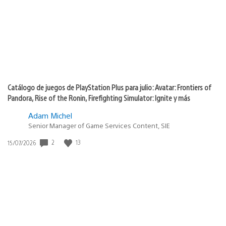
Catálogo de juegos de PlayStation Plus para julio: Avatar: Frontiers of
Pandora, Rise of the Ronin, Firefighting Simulator: Ignite y más
Adam Michel
Senior Manager of Game Services Content, SIE
2
13
Fecha
15/07/2026
de
publicación: