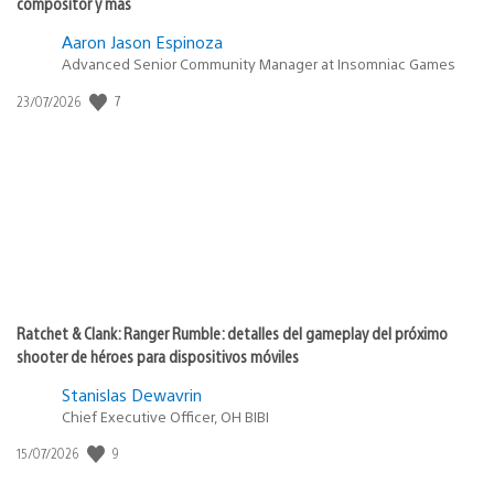
compositor y más
Aaron Jason Espinoza
Advanced Senior Community Manager at Insomniac Games
7
Fecha
23/07/2026
de
publicación:
Ratchet & Clank: Ranger Rumble: detalles del gameplay del próximo
shooter de héroes para dispositivos móviles
Stanislas Dewavrin
Chief Executive Officer, OH BIBI
9
Fecha
15/07/2026
de
publicación: