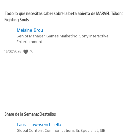
Todo lo que necesitas saber sobre la beta abierta de MARVEL Tōkon:
Fighting Souls
Melaine Brou
Senior Manager, Games Marketing, Sony Interactive
Entertainment
10
Fecha
16/07/2026
de
publicación:
Share de la Semana: Destellos
Laura Townsend | ella
Global Content Communications Sr. Specialist, SIE