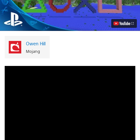
disponible
Minecraft:
Playstation
3
Edition
Video
Owen Hill
Mojang