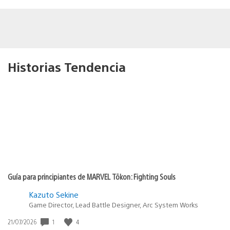
Historias Tendencia
Guía para principiantes de MARVEL Tōkon: Fighting Souls
Kazuto Sekine
Game Director, Lead Battle Designer, Arc System Works
1
4
Fecha
21/07/2026