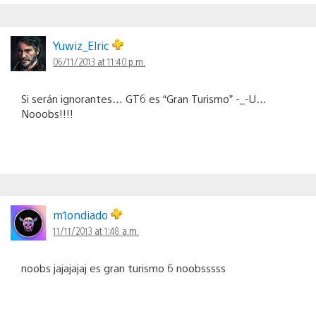
Yuwiz_Elric
06/11/2013 at 11:40 p.m.
Si serán ignorantes… GT6 es “Gran Turismo” -_-U…
Nooobs!!!!
m1ondiado
11/11/2013 at 1:48 a.m.
noobs jajajajaj es gran turismo 6 noobsssss