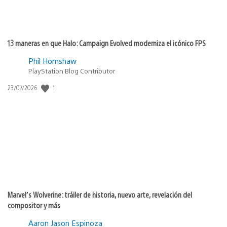
13 maneras en que Halo: Campaign Evolved moderniza el icónico FPS
Phil Hornshaw
PlayStation Blog Contributor
1
Fecha
23/07/2026
de
publicación:
Marvel’s Wolverine: tráiler de historia, nuevo arte, revelación del
compositor y más
Aaron Jason Espinoza