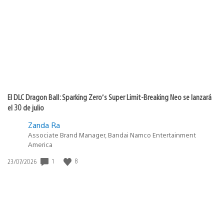
de
publicación:
El DLC Dragon Ball: Sparking Zero’s Super Limit-Breaking Neo se lanzará
el 30 de julio
Zanda Ra
Associate Brand Manager, Bandai Namco Entertainment
America
1
8
Fecha
23/07/2026
de
publicación: