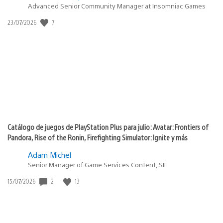
Advanced Senior Community Manager at Insomniac Games
7
Fecha
23/07/2026
de
publicación:
Catálogo de juegos de PlayStation Plus para julio: Avatar: Frontiers of
Pandora, Rise of the Ronin, Firefighting Simulator: Ignite y más
Adam Michel
Senior Manager of Game Services Content, SIE
2
13
Fecha
15/07/2026
de
publicación: