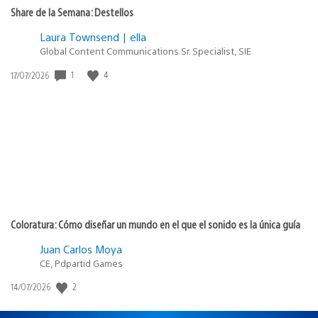
Share de la Semana: Destellos
Laura Townsend | ella
Global Content Communications Sr. Specialist, SIE
1
4
Fecha
17/07/2026
de
publicación:
Coloratura: Cómo diseñar un mundo en el que el sonido es la única guía
Juan Carlos Moya
CE, Pdpartid Games
2
Fecha
14/07/2026
de
publicación: