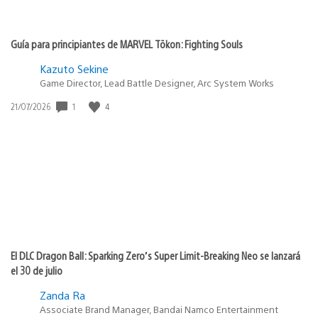
Guía para principiantes de MARVEL Tōkon: Fighting Souls
Kazuto Sekine
Game Director, Lead Battle Designer, Arc System Works
1
4
Fecha
21/07/2026
de
publicación:
El DLC Dragon Ball: Sparking Zero’s Super Limit-Breaking Neo se lanzará
el 30 de julio
Zanda Ra
Associate Brand Manager, Bandai Namco Entertainment