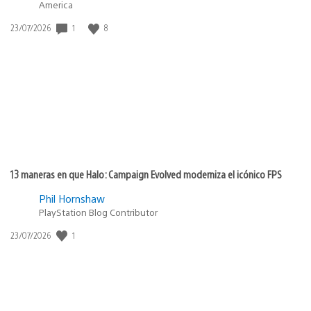
America
1
8
Fecha
23/07/2026
de
publicación:
13 maneras en que Halo: Campaign Evolved moderniza el icónico FPS
Phil Hornshaw
PlayStation Blog Contributor
1
Fecha
23/07/2026
de
publicación: