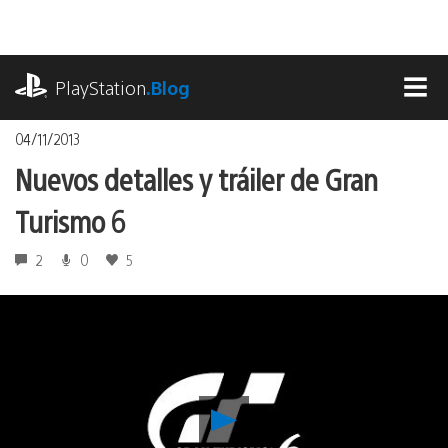
Pasa
al
contenido
playstation.com
PlayStation
.Blog
MEN
04/11/2013
Nuevos detalles y tráiler de Gran
Turismo 6
2
0
5
Reproducir
Nuevos