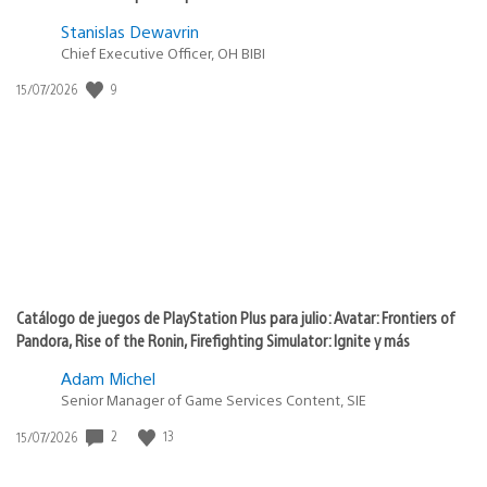
Stanislas Dewavrin
Chief Executive Officer, OH BIBI
9
Fecha
15/07/2026
de
publicación:
Catálogo de juegos de PlayStation Plus para julio: Avatar: Frontiers of
Pandora, Rise of the Ronin, Firefighting Simulator: Ignite y más
Adam Michel
Senior Manager of Game Services Content, SIE
2
13
Fecha
15/07/2026
de
publicación: