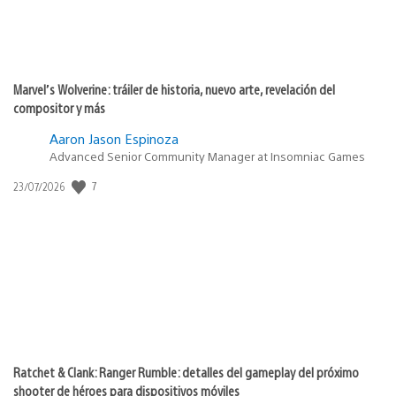
Marvel’s Wolverine: tráiler de historia, nuevo arte, revelación del
compositor y más
Aaron Jason Espinoza
Advanced Senior Community Manager at Insomniac Games
7
Fecha
23/07/2026
de
publicación:
Ratchet & Clank: Ranger Rumble: detalles del gameplay del próximo
shooter de héroes para dispositivos móviles