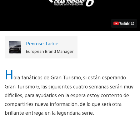
detalles
y
tráiler
de
Gran
Turismo
6
Video
Penrose Tackie
European Brand Manager
H
ola fanáticos de Gran Turismo, si están esperando
Gran Turismo 6, las siguientes cuatro semanas serán muy
difíciles, para ayudarlos en la espera estoy contento de
compartirles nueva información, de lo que será otra
brillante entrega en la legendaria serie.