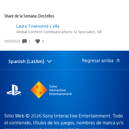
Share de la Semana: Destellos
Laura Townsend | ella
Global Content Communications Sr. Specialist, SIE
1
4
Fecha
17/07/2026
de
publicación:
Regresar arriba
Spanish (LatAm)
Elige
Región
una
actual:
región
Sony
Interactive
Entertainment
Sitio Web © 2026 Sony Interactive Entertainment. Todo
el contenido, títulos de los juegos, nombres de marca y/o