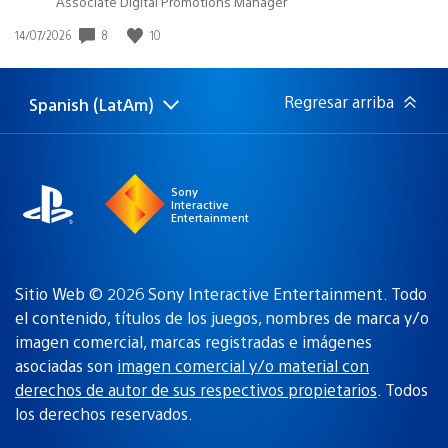
Associate Digital Promotions Manager
8
10
Fecha
14/07/2026
de
publicación:
Regresar arriba
Spanish (LatAm)
Elige
Región
una
actual:
región
Sony
Interactive
Entertainment
Sitio Web © 2026 Sony Interactive Entertainment. Todo
el contenido, títulos de los juegos, nombres de marca y/o
imagen comercial, marcas registradas e imágenes
asociadas son
imagen comercial y/o material con
derechos de autor de sus respectivos propietarios
. Todos
los derechos reservados.