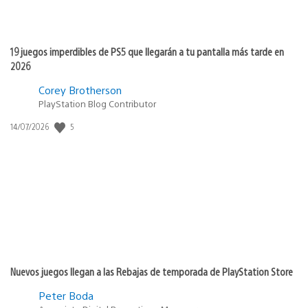
19 juegos imperdibles de PS5 que llegarán a tu pantalla más tarde en
2026
Corey Brotherson
PlayStation Blog Contributor
5
Fecha
14/07/2026
de
publicación:
Nuevos juegos llegan a las Rebajas de temporada de PlayStation Store
Peter Boda