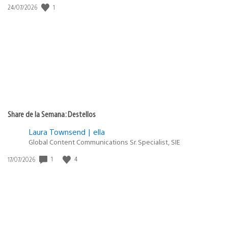
1
Fecha
24/07/2026
de
publicación:
Share de la Semana: Destellos
Laura Townsend | ella
Global Content Communications Sr. Specialist, SIE
1
4
Fecha
17/07/2026
de
publicación: