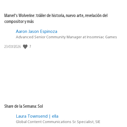
Marvel’s Wolverine: tráiler de historia, nuevo arte, revelación del
compositor y más
Aaron Jason Espinoza
Advanced Senior Community Manager at Insomniac Games
7
Fecha
23/07/2026
de
publicación:
Share de la Semana: Sol
Laura Townsend | ella
Global Content Communications Sr. Specialist, SIE