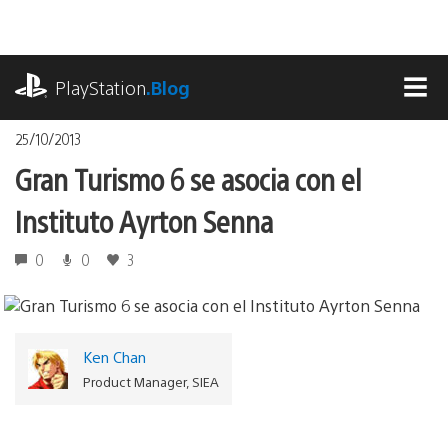
Pasa
al
contenido
playstation.com
PlayStation
.Blog
MEN
25/10/2013
Gran Turismo 6 se asocia con el
Instituto Ayrton Senna
0
0
3
Ken Chan
Product Manager, SIEA