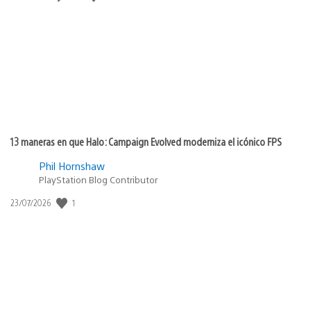
de
publicación:
13 maneras en que Halo: Campaign Evolved moderniza el icónico FPS
Phil Hornshaw
PlayStation Blog Contributor
1
Fecha
23/07/2026
de
publicación: