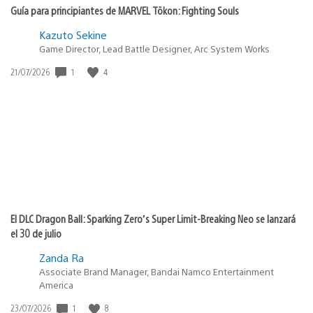
Guía para principiantes de MARVEL Tōkon: Fighting Souls
Kazuto Sekine
Game Director, Lead Battle Designer, Arc System Works
1
4
Fecha
21/07/2026
de
publicación:
El DLC Dragon Ball: Sparking Zero’s Super Limit-Breaking Neo se lanzará
el 30 de julio
Zanda Ra
Associate Brand Manager, Bandai Namco Entertainment
America
1
8
Fecha
23/07/2026