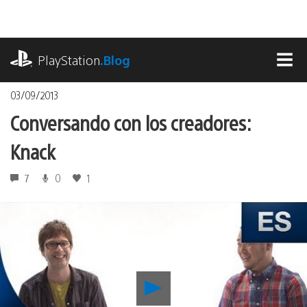
Pasa
al
contenido
playstation.com
PlayStation
.Blog
MEN
03/09/2013
Conversando con los creadores:
Knack
7
0
1
Reproducir
Conversando