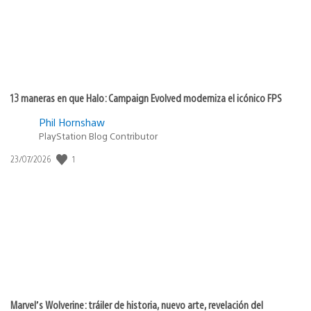
13 maneras en que Halo: Campaign Evolved moderniza el icónico FPS
Phil Hornshaw
PlayStation Blog Contributor
1
Fecha
23/07/2026
de
publicación:
Marvel’s Wolverine: tráiler de historia, nuevo arte, revelación del