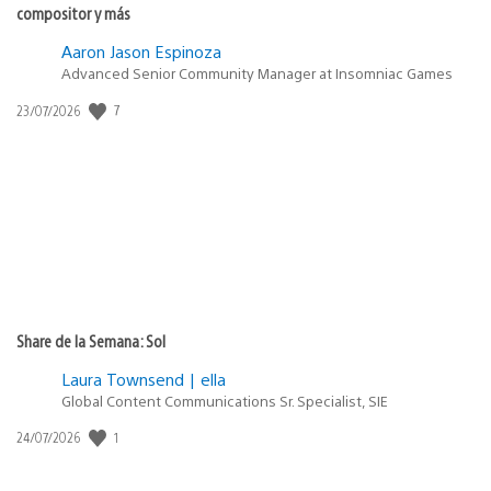
compositor y más
Aaron Jason Espinoza
Advanced Senior Community Manager at Insomniac Games
7
Fecha
23/07/2026
de
publicación:
Share de la Semana: Sol
Laura Townsend | ella
Global Content Communications Sr. Specialist, SIE
1
Fecha
24/07/2026
de
publicación: