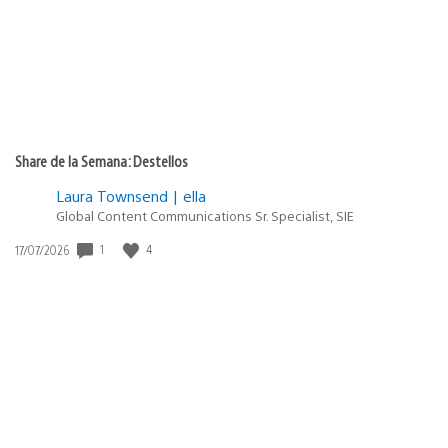
Share de la Semana: Destellos
Laura Townsend | ella
Global Content Communications Sr. Specialist, SIE
1
4
Fecha
17/07/2026
de
publicación: