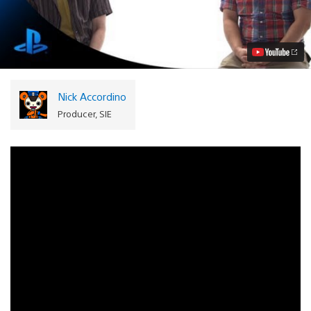
con
los
creadores:
Knack
Video
Nick Accordino
Producer, SIE