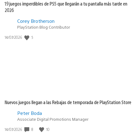
19 juegos imperdibles de PS5 que llegarán a tu pantalla más tarde en
2026
Corey Brotherson
PlayStation Blog Contributor
5
Fecha
14/07/2026
de
publicación:
Nuevos juegos llegan a las Rebajas de temporada de PlayStation Store
Peter Boda
Associate Digital Promotions Manager
8
10
Fecha
14/07/2026
de