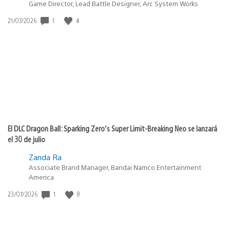
Game Director, Lead Battle Designer, Arc System Works
1
4
Fecha
21/07/2026
de
publicación:
El DLC Dragon Ball: Sparking Zero’s Super Limit-Breaking Neo se lanzará
el 30 de julio
Zanda Ra
Associate Brand Manager, Bandai Namco Entertainment
America
1
8
Fecha
23/07/2026
de
publicación: