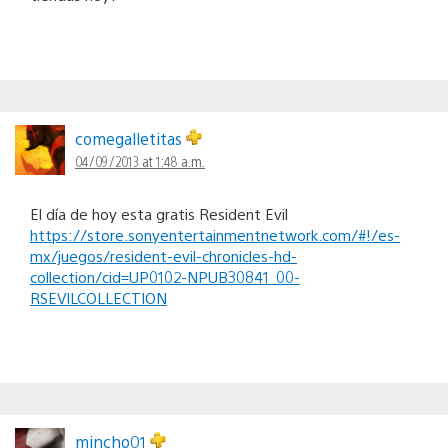
comegalletitas
04/09/2013 at 1:48 a.m.
El día de hoy esta gratis Resident Evil
https://store.sonyentertainmentnetwork.com/#!/es-
mx/juegos/resident-evil-chronicles-hd-
collection/cid=UP0102-NPUB30841_00-
RSEVILCOLLECTION
mincho01