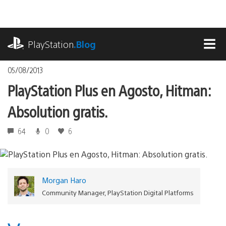
Pasa
al
contenido
playstation.com
PlayStation
.Blog
MEN
05/08/2013
PlayStation Plus en Agosto, Hitman:
Absolution gratis.
64
0
6
Morgan Haro
Community Manager, PlayStation Digital Platforms