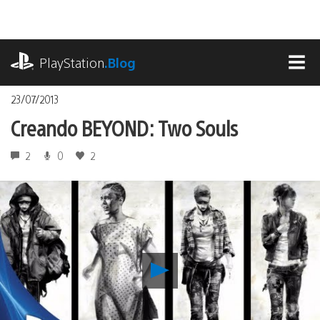
Pasa
al
contenido
playstation.com
PlayStation
.Blog
MEN
23/07/2013
Creando BEYOND: Two Souls
2
0
2
Reproducir
Creando
BEYOND:
Two
Souls