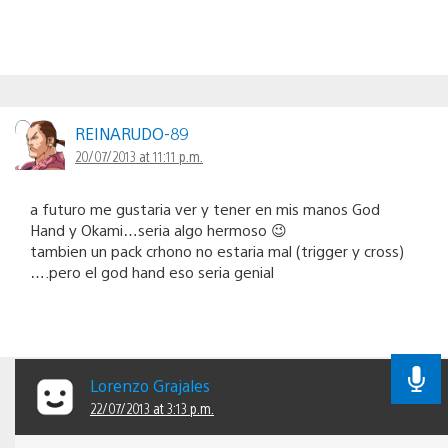
REINARUDO-89
20/07/2013 at 11:11 p.m.
a futuro me gustaria ver y tener en mis manos God
Hand y Okami…seria algo hermoso 😉
tambien un pack crhono no estaria mal (trigger y cross)
….pero el god hand eso seria genial
Lorenzo Grajales
22/07/2013 at 3:13 p.m.