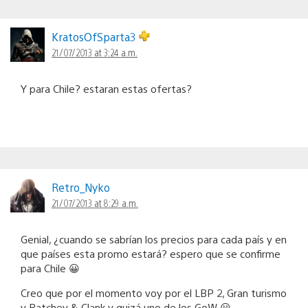
KratosOfSparta3
21/07/2013 at 3:24 a.m.
Y para Chile? estaran estas ofertas?
Retro_Nyko
21/07/2013 at 8:29 a.m.
Genial, ¿cuando se sabrían los precios para cada país y en
que países esta promo estará? espero que se confirme
para Chile 😀
Creo que por el momento voy por el LBP 2, Gran turismo
y Ratchey & Clank y quizá uno de los GoW 😀