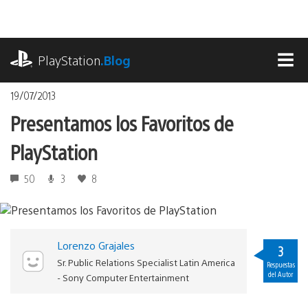
Pasa
al
contenido
playstation.com
PlayStation
.Blog
MEN
19/07/2013
Presentamos los Favoritos de
PlayStation
50
3
8
Lorenzo Grajales
3
Sr. Public Relations Specialist Latin America
Respuestas
del Autor
- Sony Computer Entertainment