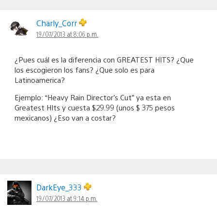
Charly_Corr
19/07/2013 at 8:06 p.m.
¿Pues cuál es la diferencia con GREATEST HITS? ¿Que
los escogieron los fans? ¿Que solo es para
Latinoamerica?
Ejemplo: “Heavy Rain Director’s Cut” ya esta en
Greatest HIts y cuesta $29.99 (unos $ 375 pesos
mexicanos) ¿Eso van a costar?
DarkEye_333
19/07/2013 at 9:14 p.m.