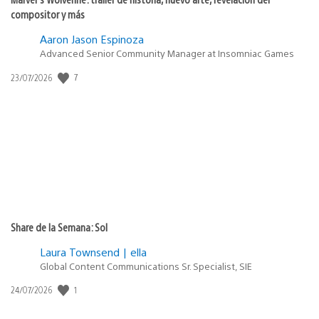
compositor y más
Aaron Jason Espinoza
Advanced Senior Community Manager at Insomniac Games
7
Fecha
23/07/2026
de
publicación:
Share de la Semana: Sol
Laura Townsend | ella
Global Content Communications Sr. Specialist, SIE
1
Fecha
24/07/2026
de
publicación: