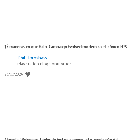
13 maneras en que Halo: Campaign Evolved moderniza el icónico FPS
Phil Hornshaw
PlayStation Blog Contributor
1
Fecha
23/07/2026
de
publicación:
Marvel’s Wolverine: tráiler de historia, nuevo arte, revelación del