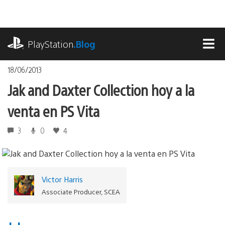
Pasa
al
contenido
playstation.com
PlayStation
.Blog
MEN
18/06/2013
Jak and Daxter Collection hoy a la
venta en PS Vita
3
0
4
Victor Harris
Associate Producer, SCEA