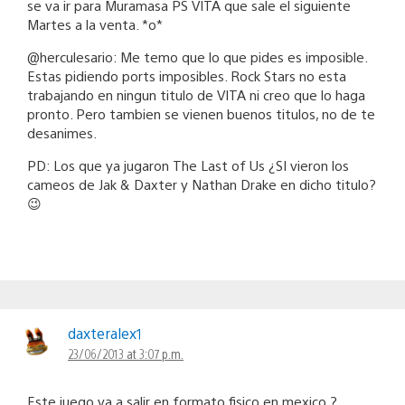
se va ir para Muramasa PS VITA que sale el siguiente
Martes a la venta. *o*
@herculesario: Me temo que lo que pides es imposible.
Estas pidiendo ports imposibles. Rock Stars no esta
trabajando en ningun titulo de VITA ni creo que lo haga
pronto. Pero tambien se vienen buenos titulos, no de te
desanimes.
PD: Los que ya jugaron The Last of Us ¿SI vieron los
cameos de Jak & Daxter y Nathan Drake en dicho titulo?
😉
daxteralex1
23/06/2013 at 3:07 p.m.
Este juego va a salir en formato fisico en mexico ?