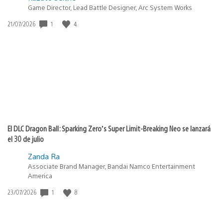
Game Director, Lead Battle Designer, Arc System Works
1
4
Fecha
21/07/2026
de
publicación:
El DLC Dragon Ball: Sparking Zero’s Super Limit-Breaking Neo se lanzará
el 30 de julio
Zanda Ra
Associate Brand Manager, Bandai Namco Entertainment
America
1
8
Fecha
23/07/2026
de
publicación: