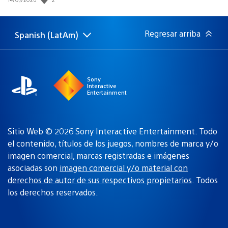
de
publicación:
Regresar arriba
Spanish (LatAm)
Elige
Región
una
actual:
región
Sony
Interactive
Entertainment
Sitio Web © 2026 Sony Interactive Entertainment. Todo
el contenido, títulos de los juegos, nombres de marca y/o
imagen comercial, marcas registradas e imágenes
asociadas son
imagen comercial y/o material con
derechos de autor de sus respectivos propietarios
. Todos
los derechos reservados.