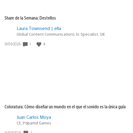
Share de la Semana: Destellos
Laura Townsend | ella
Global Content Communications Sr. Specialist, SIE
1
4
Fecha
17/07/2026
de
publicación:
Coloratura: Cómo diseñar un mundo en el que el sonido es la única guía
Juan Carlos Moya
CE, Pdpartid Games
2
Fecha
14/07/2026