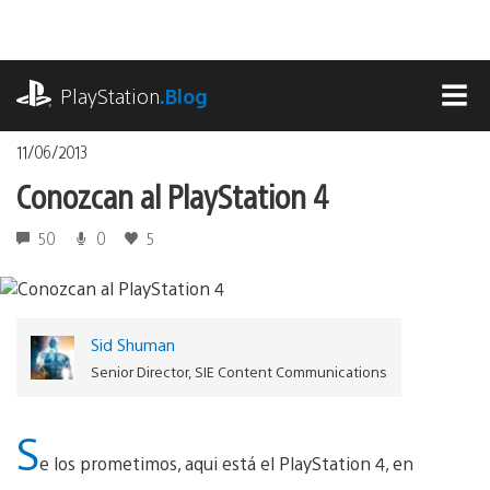
Pasa
al
contenido
playstation.com
PlayStation
.Blog
MEN
11/06/2013
Conozcan al PlayStation 4
50
0
5
Sid Shuman
Senior Director, SIE Content Communications
S
e los prometimos, aqui está el PlayStation 4, en