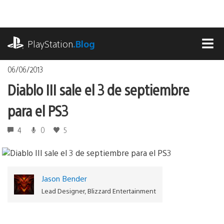
Pasa
al
contenido
playstation.com
PlayStation
.Blog
MEN
06/06/2013
Diablo III sale el 3 de septiembre
para el PS3
4
0
5
Jason Bender
Lead Designer, Blizzard Entertainment