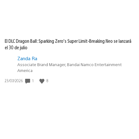
El DLC Dragon Ball: Sparking Zero’s Super Limit-Breaking Neo se lanzará
el 30 de julio
Zanda Ra
Associate Brand Manager, Bandai Namco Entertainment
America
1
8
Fecha
23/07/2026
de
publicación: