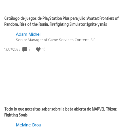
Catálogo de juegos de PlayStation Plus para julio: Avatar: Frontiers of
Pandora, Rise of the Ronin, Firefighting Simulator: Ignite y más
Adam Michel
Senior Manager of Game Services Content, SIE
2
13
Fecha
15/07/2026
de
publicación:
Todo lo que necesitas saber sobre la beta abierta de MARVEL Tōkon:
Fighting Souls
Melaine Brou