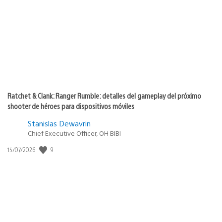
de
publicación:
Ratchet & Clank: Ranger Rumble: detalles del gameplay del próximo
shooter de héroes para dispositivos móviles
Stanislas Dewavrin
Chief Executive Officer, OH BIBI
9
Fecha
15/07/2026
de
publicación: