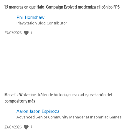
13 maneras en que Halo: Campaign Evolved moderniza el icónico FPS
Phil Hornshaw
PlayStation Blog Contributor
1
Fecha
23/07/2026
de
publicación:
Marvel’s Wolverine: tráiler de historia, nuevo arte, revelación del
compositor y más
Aaron Jason Espinoza
Advanced Senior Community Manager at Insomniac Games
7
Fecha
23/07/2026