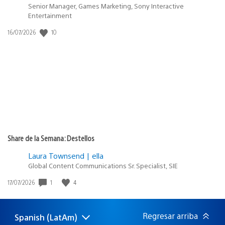
Senior Manager, Games Marketing, Sony Interactive
Entertainment
10
Fecha
16/07/2026
de
publicación:
Share de la Semana: Destellos
Laura Townsend | ella
Global Content Communications Sr. Specialist, SIE
1
4
Fecha
17/07/2026
de
publicación:
Regresar arriba
Spanish (LatAm)
Elige
Región