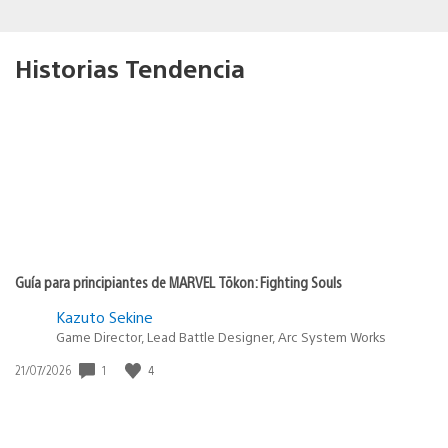
Historias Tendencia
Guía para principiantes de MARVEL Tōkon: Fighting Souls
Kazuto Sekine
Game Director, Lead Battle Designer, Arc System Works
1
4
Fecha
21/07/2026
de
publicación: