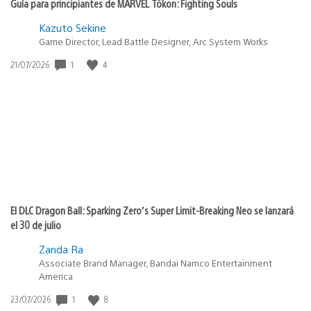
Guía para principiantes de MARVEL Tōkon: Fighting Souls
Kazuto Sekine
Game Director, Lead Battle Designer, Arc System Works
1
4
Fecha
21/07/2026
de
publicación:
El DLC Dragon Ball: Sparking Zero’s Super Limit-Breaking Neo se lanzará
el 30 de julio
Zanda Ra
Associate Brand Manager, Bandai Namco Entertainment
America
1
8
Fecha
23/07/2026