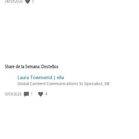
1
Fecha
24/07/2026
de
publicación:
Share de la Semana: Destellos
Laura Townsend | ella
Global Content Communications Sr. Specialist, SIE
1
4
Fecha
17/07/2026
de
publicación: