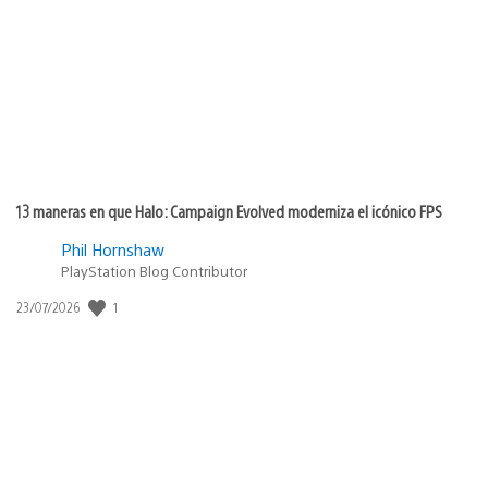
de
publicación:
13 maneras en que Halo: Campaign Evolved moderniza el icónico FPS
Phil Hornshaw
PlayStation Blog Contributor
1
Fecha
23/07/2026
de
publicación: