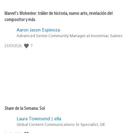
Marvel’s Wolverine: tráiler de historia, nuevo arte, revelación del
compositor y más
Aaron Jason Espinoza
Advanced Senior Community Manager at Insomniac Games
7
Fecha
23/07/2026
de
publicación:
Share de la Semana: Sol
Laura Townsend | ella
Global Content Communications Sr. Specialist, SIE