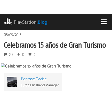
Pasa
al
contenido
playstation.com
PlayStation
.Blog
MEN
08/05/2013
Celebramos 15 años de Gran Turismo
20
0
2
Penrose Tackie
European Brand Manager