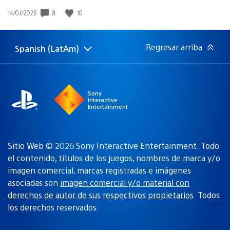
8
10
Fecha
14/07/2026
de
publicación:
Regresar arriba
Spanish (LatAm)
Elige
Región
una
actual:
región
Sony
Interactive
Entertainment
Sitio Web © 2026 Sony Interactive Entertainment. Todo
el contenido, títulos de los juegos, nombres de marca y/o
imagen comercial, marcas registradas e imágenes
asociadas son
imagen comercial y/o material con
derechos de autor de sus respectivos propietarios
. Todos
los derechos reservados.