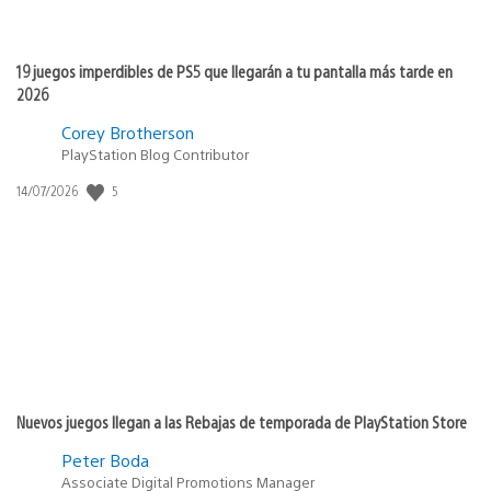
19 juegos imperdibles de PS5 que llegarán a tu pantalla más tarde en
2026
Corey Brotherson
PlayStation Blog Contributor
5
Fecha
14/07/2026
de
publicación:
Nuevos juegos llegan a las Rebajas de temporada de PlayStation Store
Peter Boda
Associate Digital Promotions Manager